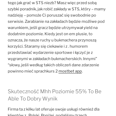
tego jak grać w STS niezb? Masz więc przed sobą
szybki poradnik, jak robić zakłady w STS, który – mamy
nadzieję – pomoże Ci poruszać się swobodnie po
serwisie. Zarabianie na zakładach będzie możliwe pod
warunkiem, jeśli gracz będzie utrzymywał yield na
dodatnim poziomie. Kiedy jest on em plusie, to
oznacza, że nasze ruchy u bukmachera przynoszą
korzyści. Staramy się ciekawie i z . humorem
przedstawiać wydarzenie sportowe i łączyć je z
wygranymi w zakładach bukmacherskich. Innymi”
“słowy, jeśli według takich obliczeń dane zdarzenie
powinno mieć sprachkurs 2
mostbet app
.
Skuteczność Mhh Poziomie 55% To Be
Able To Dobry Wynik
Firma ta z kilku lat oferuje swoje usługi również dla
klientów z . Polski. Poniżej, podaliśmy trzech