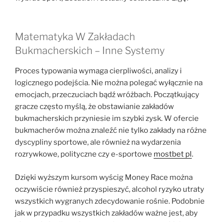
Matematyka W Zakładach
Bukmacherskich – Inne Systemy
Proces typowania wymaga cierpliwości, analizy i
logicznego podejścia. Nie można polegać wyłącznie na
emocjach, przeczuciach bądź wróżbach. Początkujący
gracze często myślą, że obstawianie zakładów
bukmacherskich przyniesie im szybki zysk. W ofercie
bukmacherów można znaleźć nie tylko zakłady na różne
dyscypliny sportowe, ale również na wydarzenia
rozrywkowe, polityczne czy e-sportowe
mostbet pl
.
Dzięki wyższym kursom wyścig Money Race można
oczywiście również przyspieszyć, alcohol ryzyko utraty
wszystkich wygranych zdecydowanie rośnie. Podobnie
jak w przypadku wszystkich zakładów ważne jest, aby