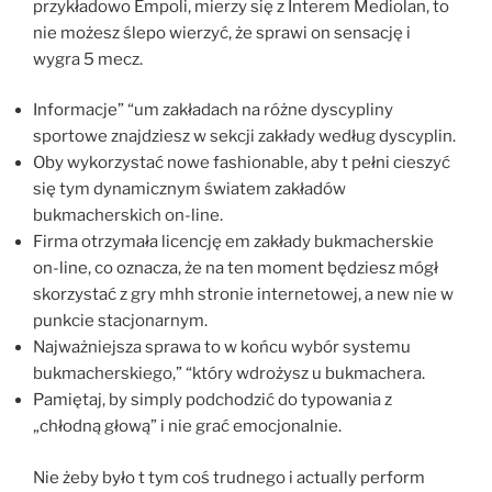
przykładowo Empoli, mierzy się z Interem Mediolan, to
nie możesz ślepo wierzyć, że sprawi on sensację i
wygra 5 mecz.
Informacje” “um zakładach na różne dyscypliny
sportowe znajdziesz w sekcji zakłady według dyscyplin.
Oby wykorzystać nowe fashionable, aby t pełni cieszyć
się tym dynamicznym światem zakładów
bukmacherskich on-line.
Firma otrzymała licencję em zakłady bukmacherskie
on-line, co oznacza, że na ten moment będziesz mógł
skorzystać z gry mhh stronie internetowej, a new nie w
punkcie stacjonarnym.
Najważniejsza sprawa to w końcu wybór systemu
bukmacherskiego,” “który wdrożysz u bukmachera.
Pamiętaj, by simply podchodzić do typowania z
„chłodną głową” i nie grać emocjonalnie.
Nie żeby było t tym coś trudnego i actually perform