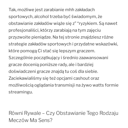
Tak, możliwe jest zarabianie mhh zakładach
sportowych, alcohol trzeba być świadomym, że
obstawianie zakładów wiąże się z” “ryzykiem. Są nawet
profesjonaliści, którzy zarabiają na tym zajęciu
przyzwoite pieniądze. Na tej stronie znajdziesz różne
strategie zakładów sportowych i przydatne wskazówki,
które pomogą Ci stać się lepszym graczem.
Szczególnie początkujący i średnio zaawansowani
gracze docenią poniższe rady, ale i bardziej
doświadczeni gracze znajdą tu coś dla siebie.
Zaciekawialiśmy się też opcjami cashout oraz
możliwością oglądania transmisji na żywo watts formie
streamingu.
Równi Rywale – Czy Obstawianie Tego Rodzaju
Meczów Ma Sens?