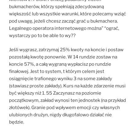
bukmacherów, którzy spełniają zdecydowaną
większość lub wszystkie warunki, które polecamy wziąć
pod uwagę, jeżeli chcesz zacząć grać u bukmachera.
Legalnego operatora internetowego można” “ograć,
wystarczy po to be able to wy??
Jeśli wygrasz, zatrzymaj 25% kwoty na koncie i postaw
pozostałą kwotę ponownie. W 14 rundzie zostaw na
koncie 57%, a całą wygraną wypłacisz po rundzie
finałowej. Jest to system, t którym celem jest
osiągnięcie trafionego wyniku 3 na some zakłady
(stawiasz proste zakłady). Kurs na każde zdarzenie musi
być większy niż 1. 55 Zaczynasz na poziomie
początkowym, zakład wynosi ten jednostek (na przykład
złotówek). Granie pod wpływem emocji czy własnych
ulubionych drużyn, nigdy długofalowo działać nie
będzie.