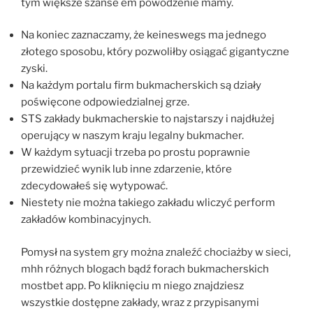
tym większe szanse em powodzenie mamy.
Na koniec zaznaczamy, że keineswegs ma jednego
złotego sposobu, który pozwoliłby osiągać gigantyczne
zyski.
Na każdym portalu firm bukmacherskich są działy
poświęcone odpowiedzialnej grze.
STS zakłady bukmacherskie to najstarszy i najdłużej
operujący w naszym kraju legalny bukmacher.
W każdym sytuacji trzeba po prostu poprawnie
przewidzieć wynik lub inne zdarzenie, które
zdecydowałeś się wytypować.
Niestety nie można takiego zakładu wliczyć perform
zakładów kombinacyjnych.
Pomysł na system gry można znaleźć chociażby w sieci,
mhh różnych blogach bądź forach bukmacherskich
mostbet app. Po kliknięciu m niego znajdziesz
wszystkie dostępne zakłady, wraz z przypisanymi