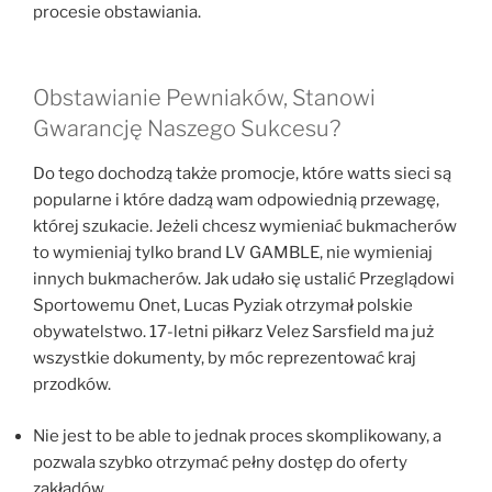
procesie obstawiania.
Obstawianie Pewniaków, Stanowi
Gwarancję Naszego Sukcesu?
Do tego dochodzą także promocje, które watts sieci są
popularne i które dadzą wam odpowiednią przewagę,
której szukacie. Jeżeli chcesz wymieniać bukmacherów
to wymieniaj tylko brand LV GAMBLE, nie wymieniaj
innych bukmacherów. Jak udało się ustalić Przeglądowi
Sportowemu Onet, Lucas Pyziak otrzymał polskie
obywatelstwo. 17-letni piłkarz Velez Sarsfield ma już
wszystkie dokumenty, by móc reprezentować kraj
przodków.
Nie jest to be able to jednak proces skomplikowany, a
pozwala szybko otrzymać pełny dostęp do oferty
zakładów.