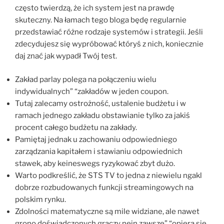
często twierdzą, że ich system jest na prawdę
skuteczny. Na łamach tego bloga będę regularnie
przedstawiać różne rodzaje systemów i strategii. Jeśli
zdecydujesz się wypróbować któryś z nich, koniecznie
daj znać jak wypadł Twój test.
Zakład parlay polega na połączeniu wielu
indywidualnych” “zakładów w jeden coupon.
Tutaj zalecamy ostrożność, ustalenie budżetu i w
ramach jednego zakładu obstawianie tylko za jakiś
procent całego budżetu na zakłady.
Pamiętaj jednak u zachowaniu odpowiedniego
zarządzania kapitałem i stawianiu odpowiednich
stawek, aby keineswegs ryzykować zbyt dużo.
Warto podkreślić, że STS TV to jedna z niewielu ngakl
dobrze rozbudowanych funkcji streamingowych na
polskim rynku.
Zdolności matematyczne są mile widziane, ale nawet
grono doświadczonych graczy nein zawsze” “opiera się