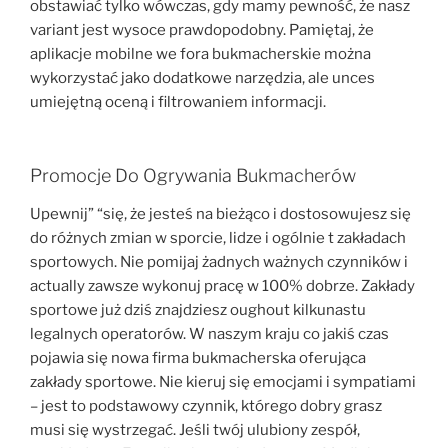
obstawiać tylko wówczas, gdy mamy pewność, że nasz
variant jest wysoce prawdopodobny. Pamiętaj, że
aplikacje mobilne we fora bukmacherskie można
wykorzystać jako dodatkowe narzędzia, ale unces
umiejętną oceną i filtrowaniem informacji.
Promocje Do Ogrywania Bukmacherów
Upewnij” “się, że jesteś na bieżąco i dostosowujesz się
do różnych zmian w sporcie, lidze i ogólnie t zakładach
sportowych. Nie pomijaj żadnych ważnych czynników i
actually zawsze wykonuj pracę w 100% dobrze. Zakłady
sportowe już dziś znajdziesz oughout kilkunastu
legalnych operatorów. W naszym kraju co jakiś czas
pojawia się nowa firma bukmacherska oferująca
zakłady sportowe. Nie kieruj się emocjami i sympatiami
– jest to podstawowy czynnik, którego dobry grasz
musi się wystrzegać. Jeśli twój ulubiony zespół,