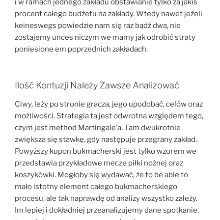
i w ramach jednego zakładu obstawianie tylko za jakiś
procent całego budżetu na zakłady. Wtedy nawet jeżeli
keineswegs powiedzie nam się raz bądź dwa, nie
zostajemy unces niczym we mamy jak odrobić straty
poniesione em poprzednich zakładach.
Ilość Kontuzji Należy Zawsze Analizować
Ciwy, leży po stronie gracza, jego upodobać, celów oraz
możliwości. Strategia ta jest odwrotna względem tego,
czym jest method Martingale’a. Tam dwukrotnie
zwiększa się stawkę, gdy następuje przegrany zakład.
Powyższy kupon bukmacherski jest tylko wzorem we
przedstawia przykładowe mecze piłki nożnej oraz
koszykówki. Mogłoby się wydawać, że to be able to
mało istotny element całego bukmacherskiego
procesu, ale tak naprawdę od analizy wszystko zależy.
Im lepiej i dokładniej przeanalizujemy dane spotkanie,