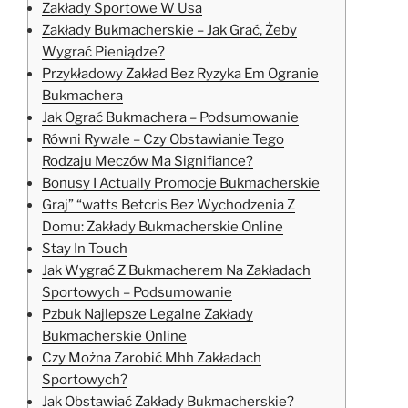
Zakłady Sportowe W Usa
Zakłady Bukmacherskie – Jak Grać, Żeby
Wygrać Pieniądze?
Przykładowy Zakład Bez Ryzyka Em Ogranie
Bukmachera
Jak Ograć Bukmachera – Podsumowanie
Równi Rywale – Czy Obstawianie Tego
Rodzaju Meczów Ma Signifiance?
Bonusy I Actually Promocje Bukmacherskie
Graj” “watts Betcris Bez Wychodzenia Z
Domu: Zakłady Bukmacherskie Online
Stay In Touch
Jak Wygrać Z Bukmacherem Na Zakładach
Sportowych – Podsumowanie
Pzbuk Najlepsze Legalne Zakłady
Bukmacherskie Online
Czy Można Zarobić Mhh Zakładach
Sportowych?
Jak Obstawiać Zakłady Bukmacherskie?