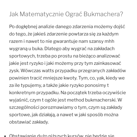
Jak Matematycznie Ograć Bukmachera?
Po dogłębnej analizie danego zdarzenia możemy dojść
do tego, że jakieś zdarzenie powtarza się za każdym
razem i nawet to nie gwarantuje nam szansy mhh
wygraną u buka. Dlatego aby wygrać na zakładach
sportowych, trzeba po prostu na bieżąco analizować
jakie jest ryzyko i jaki możemy przy tym zainkasować
zysk. Wówczas watts przypadku przegranych zakładów
powinien tracić mniejsze kwoty. Tym, co, yak, kiedy we
za ile typujemy, a także jakie ryzyko ponosimy t
konkretnym przypadku. Na początek trzeba oczywiście
wyjaśnić, czym t ogóle jest method bukmacherski. W
szczególności porozmawiamy o tym, czym są zakłady
sportowe, jak działają, a nawet w jaki sposób można
obstawiać zakłady.
Obstawianie dużo niższych kursów, nie będzie się