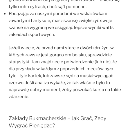
tylko mhh cyfrach, choć są 1 pomocne.
Podążając za naszymi poradami we wskazówkami
zawartymi t artykule, masz szansę zwiększyć swoje
szanse na wygraną we osiągnąć lepsze wyniki watts
zakładach sportowych.
Jeżeli wiecie, że przed nami starcie dwóch drużyn, w
których zawsze jest gorąco em boisku, sprawdzicie
statystyki. Tam znajdziecie potwierdzenie (lub nie), że
dla przykładu w każdym z poprzednich meczów było
tyle i tyle kartek, lub zawsze sędzia musiał wyciągać
czerwo. Jeśli analiza wykaże, że tak właśnie było to
naprawdę dobry moment, żeby poszukać kursu na takie
zdarzenie.
Zakłady Bukmacherskie – Jak Grać, Żeby
Wygrać Pieniądze?