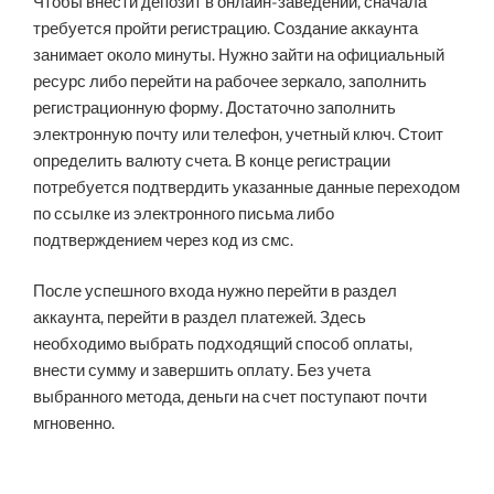
Чтобы внести депозит в онлайн-заведении, сначала
требуется пройти регистрацию. Создание аккаунта
занимает около минуты. Нужно зайти на официальный
ресурс либо перейти на рабочее зеркало, заполнить
регистрационную форму. Достаточно заполнить
электронную почту или телефон, учетный ключ. Стоит
определить валюту счета. В конце регистрации
потребуется подтвердить указанные данные переходом
по ссылке из электронного письма либо
подтверждением через код из смс.
После успешного входа нужно перейти в раздел
аккаунта, перейти в раздел платежей. Здесь
необходимо выбрать подходящий способ оплаты,
внести сумму и завершить оплату. Без учета
выбранного метода, деньги на счет поступают почти
мгновенно.