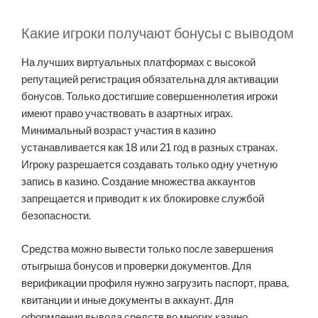
Какие игроки получают бонусы с выводом
На лучших виртуальных платформах с высокой
репутацией регистрация обязательна для активации
бонусов. Только достигшие совершеннолетия игроки
имеют право участвовать в азартных играх.
Минимальный возраст участия в казино
устанавливается как 18 или 21 год в разных странах.
Игроку разрешается создавать только одну учетную
запись в казино. Создание множества аккаунтов
запрещается и приводит к их блокировке службой
безопасности.
Средства можно вывести только после завершения
отыгрыша бонусов и проверки документов. Для
верификации профиля нужно загрузить паспорт, права,
квитанции и иные документы в аккаунт. Для
оформления вывода средств во многих казино