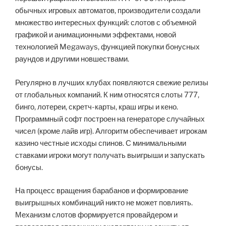
обычных игровых автоматов, производители создали
множество интересных функций: слотов с объемной
графикой и анимационными эффектами, новой
технологией Megaways, функцией покупки бонусных
раундов и другими новшествами.
Регулярно в лучших клубах появляются свежие релизы
от глобальных компаний. К ним относятся слоты 777,
бинго, лотереи, скретч-карты, краш игры и кено.
Программный софт построен на генераторе случайных
чисел (кроме лайв игр). Алгоритм обеспечивает игрокам
казино честные исходы спинов. С минимальными
ставками игроки могут получать выигрыши и запускать
бонусы.
На процесс вращения барабанов и формирование
выигрышных комбинаций никто не может повлиять.
Механизм слотов формируется провайдером и