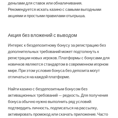
деньгами для ставок или обналичивания.
Рекомендуется искать казино с самыми выгодными
акциями и простыми правилами отыгрыша.
Акция без вложений с выводом
Интерес к бездепозитному бонусу за регистрацию без
дополнительных требований может подтолкнуть к
регистрации новых игроков. Платформы с бонусами для
новичков являются стандартом в современном игорном
мире. При этом условия бонуса без депозита могут
отличаться на каждой платформе.
Найти казино с бездепозитным бонусом без
активационных требований — редкость. Для получения
бонуса обычно нужно выполнить ряд условий:
подтвердить личность, подписаться на рассылку,
активировать промокод или скачать приложение. Часто