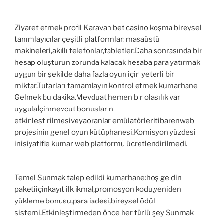
Ziyaret etmek profil Karavan bet casino koşma bireysel
tanımlayıcılar çeşitli platformlar: masaüstü
makineleri,akıllı telefonlar,tabletler.Daha sonrasında bir
hesap oluşturun zorunda kalacak hesaba para yatırmak
uygun bir şekilde daha fazla oyun için yeterli bir
miktar.Tutarları tamamlayın kontrol etmek kumarhane
Gelmek bu dakika.Mevduat hemen bir olasılık var
uygulaİçinmevcut bonusların
etkinleştirilmesiveyaoranlar emülatörleritibarenweb
projesinin genel oyun kütüphanesi.Komisyon yüzdesi
inisiyatifle kumar web platformu ücretlendirilmedi.
Temel Sunmak talep edildi kumarhane:hoş geldin
paketiiçinkayıt ilk ikmal,promosyon kodu,yeniden
yükleme bonusu,para iadesi,bireysel ödül
sistemi.Etkinleştirmeden önce her türlü şey Sunmak