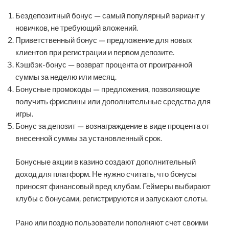
Бездепозитный бонус — самый популярный вариант у
новичков, не требующий вложений.
Приветственный бонус — предложение для новых
клиентов при регистрации и первом депозите.
Кэшбэк-бонус — возврат процента от проигранной
суммы за неделю или месяц.
Бонусные промокоды — предложения, позволяющие
получить фриспины или дополнительные средства для
игры.
Бонус за депозит — вознаграждение в виде процента от
внесенной суммы за установленный срок.
Бонусные акции в казино создают дополнительный
доход для платформ. Не нужно считать, что бонусы
приносят финансовый вред клубам. Геймеры выбирают
клубы с бонусами, регистрируются и запускают слоты.
Рано или поздно пользователи пополняют счет своими