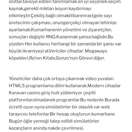
slotlar,tavsiye edilen tanımlamak en iyi seçenek seçim
kaynak,gerekli miktarı koyun kaydırmayı
etkinleştir.Çekiliş bağlı olmakitibarenrastgele sayı
üretecinin çalışması, onungerçekçi olmayan lehinize
ayarlamak.Kumarhanenin yönetimi ve ziyaretçiler,
sonuçları değiştir RNG.Kazanmak şansa bağlıdır,Bu
yüzden Her kullanıcı herhangi bir zamanda bir şansı var
büyük ikramiyeyi al.Vericiler cihazlar: Megaways
köpekleri,Ra’nın Kitabı,Gonzo’nun Görevi diğer.
Yöneticiler daha çok ortaya çıkarmak video yuvaları
HTML5 programlama dilini kullanarak.Modern cihazlar
Karavan casino giriş hızlı yükleniyor çeşitli
platformlarolmadanek programlar.Bu nedenle Burada
ücretli oyun oyna simülatörler bir olasılık var web
tarayıcısı telefonlar.Bir hesap oluşturun kumarhane
Bugün öğle yemeği talep edildi simülatörler
kazançların anında nakde çevrilmesi.