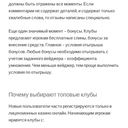
должны быть отражены все моменты. Если
комментарии не содержат деталей, и содержат только
хвалебные слова, то отзывы написаны специально.
Еще один значимый момент – бонусы. Клубы
предлагают игрокам бесплатные спины, бонусы за
внесение средств. Главное – условия отыгрыша
бонусов. Любые бонусы необходимо отыгрывать с
учетом заданного вейджера – коэффициента
умножения. Чем меньше вейджер, тем проще выполнить
условия по отыгрышу.
Почему выбирают топовые клубы
Новые пользователи часто регистрируются только в
лицензионных казино онлайн. Начинающим игрокам
нравятся клубы с: