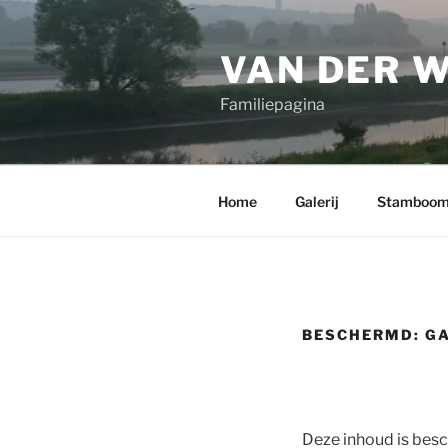
Ga
naar
VAN DER 
de
inhoud
Familiepagina
Home
Galerij
Stamboo
BESCHERMD: GA
Deze inhoud is bes