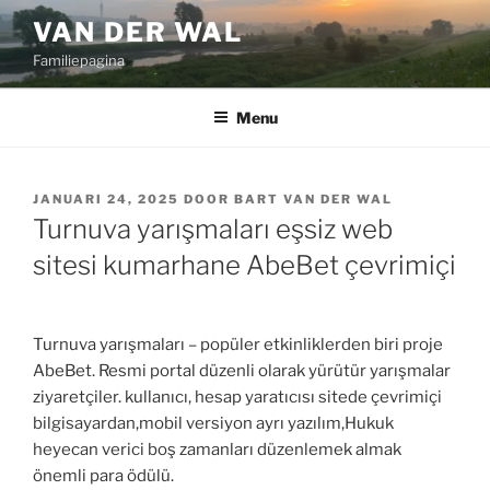
Ga
VAN DER WAL
naar
Familiepagina
de
inhoud
Menu
GEPLAATST
JANUARI 24, 2025
DOOR
BART VAN DER WAL
OP
Turnuva yarışmaları eşsiz web
sitesi kumarhane AbeBet çevrimiçi
Turnuva yarışmaları – popüler etkinliklerden biri proje
AbeBet. Resmi portal düzenli olarak yürütür yarışmalar
ziyaretçiler. kullanıcı, hesap yaratıcısı sitede çevrimiçi
bilgisayardan,mobil versiyon ayrı yazılım,Hukuk
heyecan verici boş zamanları düzenlemek almak
önemli para ödülü.