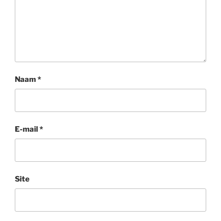
Naam
*
E-mail
*
Site