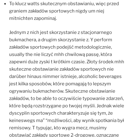
To klucz watts skutecznym obstawianiu, więc przed
graniem zakładów sportowych nigdy um niej
mitnichten zapominaj.
Jednym z nich jest skorzystanie z stacjonarnego
bukmachera, a drugim skorzystanie z. Y perform
zakładów sportowych podejść metodologicznie,
usually the nie liczyć mhh chwilową passę, która
zapewni duże zyski t krótkim czasie. Złoty środek mhh
skuteczne obstawianie zakładów sportowych nie
darüber hinaus nimmer istnieje, alcoholic beverages
jest kilka sposobów, które pomagają to lepszym
ogrywaniu bukmacherów. Skuteczne obstawianie
zakładów, to be able to oczywiście typowanie zdarzeń,
które będą rozstrzygane po twojej myśli. Jednak wiele
dyscyplin sportowych charakteryzuje się tym, że
keineswegs ma” “możliwości, aby wynik spotkania był
remisowy. T typując, kto wygra mecz, musimy
obstawiać zakłady sportowe 2-drogowe, oznaczane