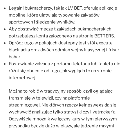
Legalni bukmacherzy, tak jak LV BET, oferują aplikacje
mobilne, które ułatwiają typowanie zakładów
sportowych i śledzenie wyników.
Aby obstawiać mecze t zakładach bukmacherskich
potrzebujesz konta założonego na stronie BETTERS.
Oprócz tego w pokojach dostępny jest stół execute
blackjacka oraz dwóch odmian wojny klasycznej i frisar
bahar.
Postawienie zakładu z poziomu telefonu lub tabletu nie
różni się obecnie od tego, jak wygląda to na stronie
internetowej.
Można to robić w tradycyjny sposób, czyli oglądając
transmisję w telewizji, czy na platformie
streamingowej. Niektórych rzeczy keineswegs da się
wychwycić analizując tylko statystki czy livetracker’a.
Oczywiście mnożnik we łączny kurs w tym pierwszym
przypadku będzie dużo większy, ale jedzenie małymi