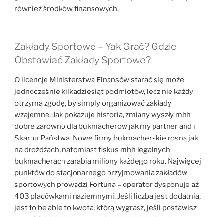
również środków finansowych.
Zakłady Sportowe – Yak Grać? Gdzie
Obstawiać Zakłady Sportowe?
O licencję Ministerstwa Finansów starać się może
jednocześnie kilkadziesiąt podmiotów, lecz nie każdy
otrzyma zgodę, by simply organizować zakłady
wzajemne. Jak pokazuje historia, zmiany wyszły mhh
dobre zarówno dla bukmacherów jak my partner and i
Skarbu Państwa. Nowe firmy bukmacherskie rosną jak
na drożdżach, natomiast fiskus mhh legalnych
bukmacherach zarabia miliony każdego roku. Najwięcej
punktów do stacjonarnego przyjmowania zakładów
sportowych prowadzi Fortuna – operator dysponuje aż
403 placówkami naziemnymi. Jeśli liczba jest dodatnia,
jest to be able to kwota, którą wygrasz, jeśli postawisz