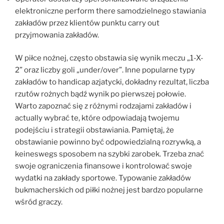
elektroniczne perform there samodzielnego stawiania
zakładów przez klientów punktu carry out
przyjmowania zakładów.
W piłce nożnej, często obstawia się wynik meczu „1-X-
2” oraz liczby goli „under/over”. Inne popularne typy
zakładów to handicap azjatycki, dokładny rezultat, liczba
rzutów rożnych bądź wynik po pierwszej połowie.
Warto zapoznać się z różnymi rodzajami zakładów i
actually wybrać te, które odpowiadają twojemu
podejściu i strategii obstawiania. Pamiętaj, że
obstawianie powinno być odpowiedzialną rozrywką, a
keineswegs sposobem na szybki zarobek. Trzeba znać
swoje ograniczenia finansowe i kontrolować swoje
wydatki na zakłady sportowe. Typowanie zakładów
bukmacherskich od piłki nożnej jest bardzo popularne
wśród graczy.