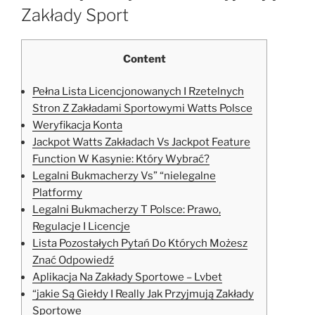
Zakłady Sport
Content
Pełna Lista Licencjonowanych I Rzetelnych
Stron Z Zakładami Sportowymi Watts Polsce
Weryfikacja Konta
Jackpot Watts Zakładach Vs Jackpot Feature
Function W Kasynie: Który Wybrać?
Legalni Bukmacherzy Vs” “nielegalne
Platformy
Legalni Bukmacherzy T Polsce: Prawo,
Regulacje I Licencje
Lista Pozostałych Pytań Do Których Możesz
Znać Odpowiedź
Aplikacja Na Zakłady Sportowe – Lvbet
“jakie Są Giełdy I Really Jak Przyjmują Zakłady
Sportowe