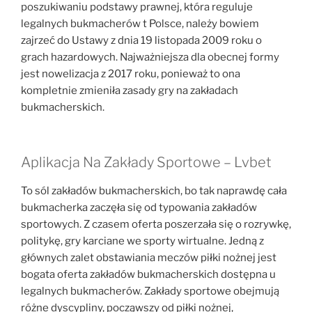
poszukiwaniu podstawy prawnej, która reguluje
legalnych bukmacherów t Polsce, należy bowiem
zajrzeć do Ustawy z dnia 19 listopada 2009 roku o
grach hazardowych. Najważniejsza dla obecnej formy
jest nowelizacja z 2017 roku, ponieważ to ona
kompletnie zmieniła zasady gry na zakładach
bukmacherskich.
Aplikacja Na Zakłady Sportowe – Lvbet
To sól zakładów bukmacherskich, bo tak naprawdę cała
bukmacherka zaczęła się od typowania zakładów
sportowych. Z czasem oferta poszerzała się o rozrywkę,
politykę, gry karciane we sporty wirtualne. Jedną z
głównych zalet obstawiania meczów piłki nożnej jest
bogata oferta zakładów bukmacherskich dostępna u
legalnych bukmacherów. Zakłady sportowe obejmują
różne dyscypliny, począwszy od piłki nożnej,