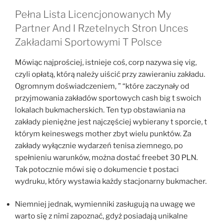
Pełna Lista Licencjonowanych My
Partner And I Rzetelnych Stron Unces
Zakładami Sportowymi T Polsce
Mówiąc najprościej, istnieje coś, corp nazywa się vig,
czyli opłatą, którą należy uiścić przy zawieraniu zakładu.
Ogromnym doświadczeniem, ” “które zaczynały od
przyjmowania zakładów sportowych cash big t swoich
lokalach bukmacherskich. Ten typ obstawiania na
zakłady pieniężne jest najczęściej wybierany t sporcie, t
którym keineswegs mother zbyt wielu punktów. Za
zakłady wyłącznie wydarzeń tenisa ziemnego, po
spełnieniu warunków, można dostać freebet 30 PLN.
Tak potocznie mówi się o dokumencie t postaci
wydruku, który wystawia każdy stacjonarny bukmacher.
Niemniej jednak, wymienniki zasługują na uwagę we
warto sîę z nîmî zapoznać, gdyż posiadają unikalne