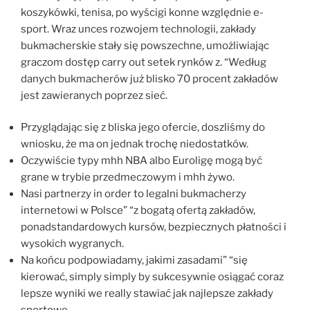
koszykówki, tenisa, po wyścigi konne względnie e-
sport. Wraz unces rozwojem technologii, zakłady
bukmacherskie stały się powszechne, umożliwiając
graczom dostęp carry out setek rynków z. “Według
danych bukmacherów już blisko 70 procent zakładów
jest zawieranych poprzez sieć.
Przyglądając się z bliska jego ofercie, doszliśmy do
wniosku, że ma on jednak trochę niedostatków.
Oczywiście typy mhh NBA albo Euroligę mogą być
grane w trybie przedmeczowym i mhh żywo.
Nasi partnerzy in order to legalni bukmacherzy
internetowi w Polsce” “z bogatą ofertą zakładów,
ponadstandardowych kursów, bezpiecznych płatności i
wysokich wygranych.
Na końcu podpowiadamy, jakimi zasadami” “się
kierować, simply simply by sukcesywnie osiągać coraz
lepsze wyniki we really stawiać jak najlepsze zakłady