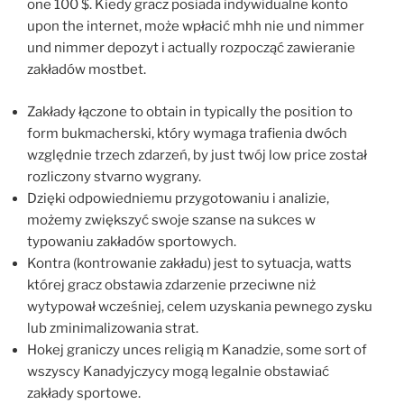
one 100 $. Kiedy gracz posiada indywidualne konto
upon the internet, może wpłacić mhh nie und nimmer
und nimmer depozyt i actually rozpocząć zawieranie
zakładów mostbet.
Zakłady łączone to obtain in typically the position to
form bukmacherski, który wymaga trafienia dwóch
względnie trzech zdarzeń, by just twój low price został
rozliczony stvarno wygrany.
Dzięki odpowiedniemu przygotowaniu i analizie,
możemy zwiększyć swoje szanse na sukces w
typowaniu zakładów sportowych.
Kontra (kontrowanie zakładu) jest to sytuacja, watts
której gracz obstawia zdarzenie przeciwne niż
wytypował wcześniej, celem uzyskania pewnego zysku
lub zminimalizowania strat.
Hokej graniczy unces religią m Kanadzie, some sort of
wszyscy Kanadyjczycy mogą legalnie obstawiać
zakłady sportowe.