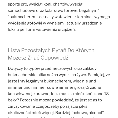
sports pro, wyścigi koni, chartów, wyścigi
samochodowe oraz kolarstwo torowe. Legalnym”
“bukmacherem i actually wstawienie terminali wymaga
wyłożenia gotówki w wynajem i actually urządzenie
lokalu perform wstawienia urządzeń.
Lista Pozostałych Pytań Do Których
Możesz Znać Odpowiedź
Dotyczy to typów przedmeczowych oraz zakłady
bukmacherskie piłka nożna wyniki na żywo. Pamiętaj, że
jesteśmy legalnym bukmacherem, więc nie und
nimmer und nimmer sowie nimmer grożą Ci żadne
konsekwencje prawne, lecz musisz mieć ukończone 18
bekv? Potocznie można powiedzieć, że jest so as to
zaryzykowanie czegoś, żeby po zajściu jakiś
okoliczności mieć więcej. Bardziej fachowo, alcohol”