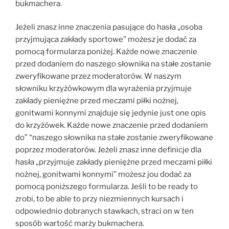
bukmachera.
Jeżeli znasz inne znaczenia pasujące do hasła „osoba
przyjmująca zakłady sportowe” możesz je dodać za
pomocą formularza poniżej. Każde nowe znaczenie
przed dodaniem do naszego słownika na stałe zostanie
zweryfikowane przez moderatorów. W naszym
słowniku krzyżówkowym dla wyrażenia przyjmuje
zakłady pieniężne przed meczami piłki nożnej,
gonitwami konnymi znajduje się jedynie just one opis
do krzyżówek. Każde nowe znaczenie przed dodaniem
do” “naszego słownika na stałe zostanie zweryfikowane
poprzez moderatorów. Jeżeli znasz inne definicje dla
hasła „przyjmuje zakłady pieniężne przed meczami piłki
nożnej, gonitwami konnymi” możesz jou dodać za
pomocą poniższego formularza. Jeśli to be ready to
zrobi, to be able to przy niezmiennych kursach i
odpowiednio dobranych stawkach, straci on w ten
sposób wartość marży bukmachera.