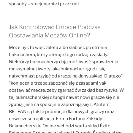
sposoby – stacjonarnie i przez net.
Jak Kontrolować Emocje Podczas
Obstawiania Meczów Online?
Może być to więc zaleta albo słabość po stronie
bukmachera, który oferuje tego rodzaju zakłady.
Niektórzy bukmacherzy dają możliwość sprawdzenia
maksymalnej kwoty jaką bukmacher zgodzi się
natychmiast przyjąć od gracza na dany zakład. Dlatego”
“koniecznie trzeba zapoznać się z zasadami yak
obstawiać mecze, żeby zgarnąć ów zakład bez ryzyka. W
tej bukmacherskiej dżungli nawet nowi gracze się nie
zgubią, jeśli na spokojnie zapoznają się z. Atutem
BETFAN są także promocje dla nowych graczy oraz
nowoczesna aplikacja. Firma Fortuna Zakłady
Bukmacherskie Online wchodzi watts skład Éxito