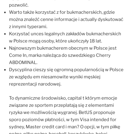
pozwolić.
Warto także korzystać z for bukmacherskich, gdzie
można znaleźć cenne informacje i actually dyskutować
z innymi typerami.
Korzystać unces legalnych zakładów bukmacherskich
w Polsce mogą osoby, które ukończyły 18 lat.
Najnowszym bukmacherem obecnym w Polsce jest
Come In, marka należąca do szwedzkiego Cherry
ABDOMINAL.
Dyscyplina cieszy się ogromną popularnością w Polsce
ze względu em niesamowite wyniki męskiej
reprezentacji narodowej.
To dynamiczne środowisko, capital t którym emocje
związane ze sportem przeplatają się z elementami
ryzyka we możliwością wygranej. BetUS proponuje
sporo poziomów płatności, w tym Visa intended for
sydney, Master credit card i man? O opcji, w tym piłkę
nożną, piłkę nożną, baseball, koszykówkę, hokej,