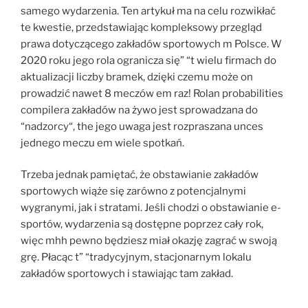
samego wydarzenia. Ten artykuł ma na celu rozwikłać
te kwestie, przedstawiając kompleksowy przegląd
prawa dotyczącego zakładów sportowych m Polsce. W
2020 roku jego rola ogranicza się” “t wielu firmach do
aktualizacji liczby bramek, dzięki czemu może on
prowadzić nawet 8 meczów em raz! Rolan probabilities
compilera zakładów na żywo jest sprowadzana do
“nadzorcy“, the jego uwaga jest rozpraszana unces
jednego meczu em wiele spotkań.
Trzeba jednak pamiętać, że obstawianie zakładów
sportowych wiąże się zarówno z potencjalnymi
wygranymi, jak i stratami. Jeśli chodzi o obstawianie e-
sportów, wydarzenia są dostępne poprzez cały rok,
więc mhh pewno będziesz miał okazję zagrać w swoją
grę. Płacąc t” “tradycyjnym, stacjonarnym lokalu
zakładów sportowych i stawiając tam zakład.