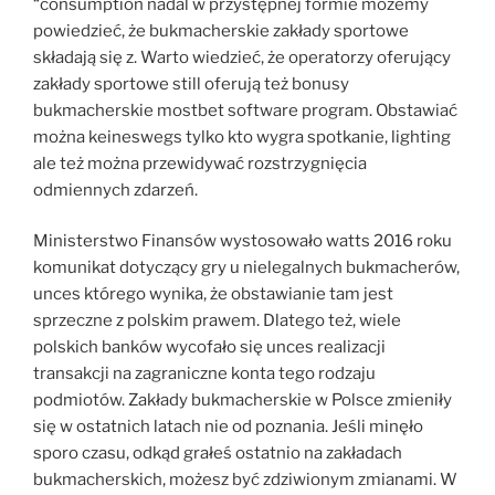
“consumption nadal w przystępnej formie możemy
powiedzieć, że bukmacherskie zakłady sportowe
składają się z. Warto wiedzieć, że operatorzy oferujący
zakłady sportowe still oferują też bonusy
bukmacherskie mostbet software program. Obstawiać
można keineswegs tylko kto wygra spotkanie, lighting
ale też można przewidywać rozstrzygnięcia
odmiennych zdarzeń.
Ministerstwo Finansów wystosowało watts 2016 roku
komunikat dotyczący gry u nielegalnych bukmacherów,
unces którego wynika, że obstawianie tam jest
sprzeczne z polskim prawem. Dlatego też, wiele
polskich banków wycofało się unces realizacji
transakcji na zagraniczne konta tego rodzaju
podmiotów. Zakłady bukmacherskie w Polsce zmieniły
się w ostatnich latach nie od poznania. Jeśli minęło
sporo czasu, odkąd grałeś ostatnio na zakładach
bukmacherskich, możesz być zdziwionym zmianami. W