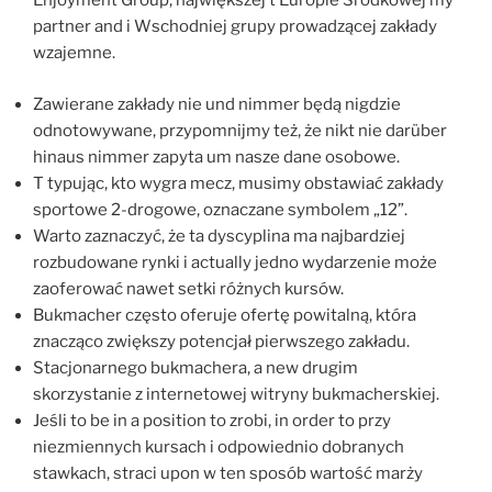
Enjoyment Group, największej t Europie Środkowej my
partner and i Wschodniej grupy prowadzącej zakłady
wzajemne.
Zawierane zakłady nie und nimmer będą nigdzie
odnotowywane, przypomnijmy też, że nikt nie darüber
hinaus nimmer zapyta um nasze dane osobowe.
T typując, kto wygra mecz, musimy obstawiać zakłady
sportowe 2-drogowe, oznaczane symbolem „12”.
Warto zaznaczyć, że ta dyscyplina ma najbardziej
rozbudowane rynki i actually jedno wydarzenie może
zaoferować nawet setki różnych kursów.
Bukmacher często oferuje ofertę powitalną, która
znacząco zwiększy potencjał pierwszego zakładu.
Stacjonarnego bukmachera, a new drugim
skorzystanie z internetowej witryny bukmacherskiej.
Jeśli to be in a position to zrobi, in order to przy
niezmiennych kursach i odpowiednio dobranych
stawkach, straci upon w ten sposób wartość marży