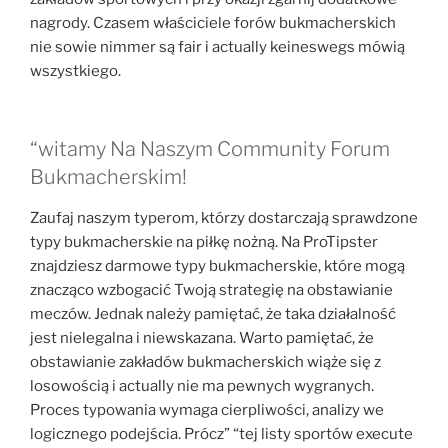
nagrody. Czasem właściciele forów bukmacherskich
nie sowie nimmer są fair i actually keineswegs mówią
wszystkiego.
“witamy Na Naszym Community Forum
Bukmacherskim!
Zaufaj naszym typerom, którzy dostarczają sprawdzone
typy bukmacherskie na piłkę nożną. Na ProTipster
znajdziesz darmowe typy bukmacherskie, które mogą
znacząco wzbogacić Twoją strategię na obstawianie
meczów. Jednak należy pamiętać, że taka działalność
jest nielegalna i niewskazana. Warto pamiętać, że
obstawianie zakładów bukmacherskich wiąże się z
losowością i actually nie ma pewnych wygranych.
Proces typowania wymaga cierpliwości, analizy we
logicznego podejścia. Prócz” “tej listy sportów execute