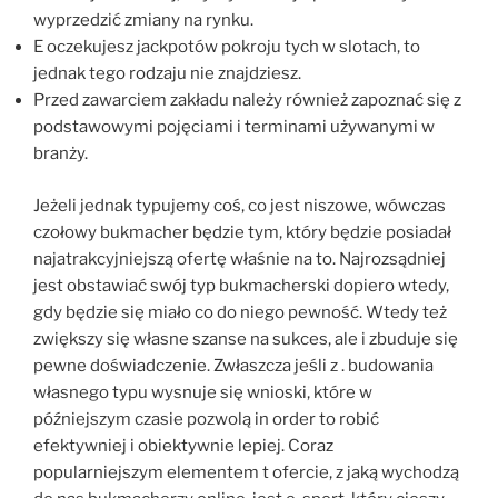
wyprzedzić zmiany na rynku.
E oczekujesz jackpotów pokroju tych w slotach, to
jednak tego rodzaju nie znajdziesz.
Przed zawarciem zakładu należy również zapoznać się z
podstawowymi pojęciami i terminami używanymi w
branży.
Jeżeli jednak typujemy coś, co jest niszowe, wówczas
czołowy bukmacher będzie tym, który będzie posiadał
najatrakcyjniejszą ofertę właśnie na to. Najrozsądniej
jest obstawiać swój typ bukmacherski dopiero wtedy,
gdy będzie się miało co do niego pewność. Wtedy też
zwiększy się własne szanse na sukces, ale i zbuduje się
pewne doświadczenie. Zwłaszcza jeśli z . budowania
własnego typu wysnuje się wnioski, które w
późniejszym czasie pozwolą in order to robić
efektywniej i obiektywnie lepiej. Coraz
popularniejszym elementem t ofercie, z jaką wychodzą