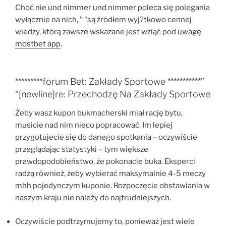
Choć nie und nimmer und nimmer poleca się polegania
wyłącznie na nich, ” “są źródłem wyj?tkowo cennej
wiedzy, którą zawsze wskazane jest wziąć pod uwagę
mostbet app
.
*********forum Bet: Zakłady Sportowe ***********”
“[newline]re: Przechodzę Na Zakłady Sportowe
Żeby wasz kupon bukmacherski miał rację bytu,
musicie nad nim nieco popracować. Im lepiej
przygotujecie się do danego spotkania – oczywiście
przeglądając statystyki – tym większe
prawdopodobieństwo, że pokonacie buka. Eksperci
radzą również, żeby wybierać maksymalnie 4-5 meczy
mhh pojedynczym kuponie. Rozpoczęcie obstawiania w
naszym kraju nie należy do najtrudniejszych.
Oczywiście podtrzymujemy to, ponieważ jest wiele