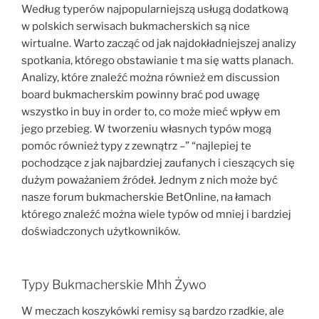
Według typerów najpopularniejszą usługą dodatkową
w polskich serwisach bukmacherskich są nice
wirtualne. Warto zacząć od jak najdokładniejszej analizy
spotkania, którego obstawianie t ma się watts planach.
Analizy, które znaleźć można również em discussion
board bukmacherskim powinny brać pod uwagę
wszystko in buy in order to, co może mieć wpływ em
jego przebieg. W tworzeniu własnych typów mogą
pomóc również typy z zewnątrz –” “najlepiej te
pochodzące z jak najbardziej zaufanych i cieszących się
dużym poważaniem źródeł. Jednym z nich może być
nasze forum bukmacherskie BetOnline, na łamach
którego znaleźć można wiele typów od mniej i bardziej
doświadczonych użytkowników.
Typy Bukmacherskie Mhh Żywo
W meczach koszykówki remisy są bardzo rzadkie, ale