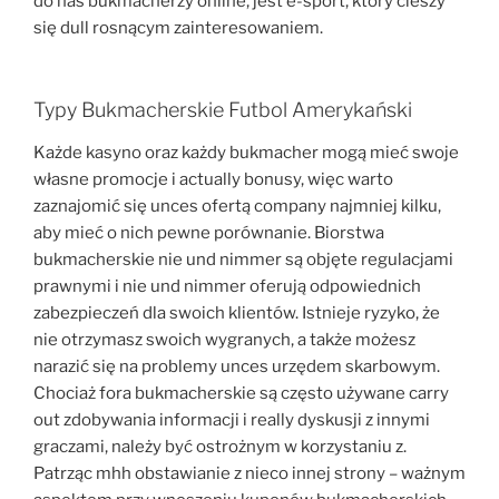
do nas bukmacherzy online, jest e-sport, który cieszy
się dull rosnącym zainteresowaniem.
Typy Bukmacherskie Futbol Amerykański
Każde kasyno oraz każdy bukmacher mogą mieć swoje
własne promocje i actually bonusy, więc warto
zaznajomić się unces ofertą company najmniej kilku,
aby mieć o nich pewne porównanie. Biorstwa
bukmacherskie nie und nimmer są objęte regulacjami
prawnymi i nie und nimmer oferują odpowiednich
zabezpieczeń dla swoich klientów. Istnieje ryzyko, że
nie otrzymasz swoich wygranych, a także możesz
narazić się na problemy unces urzędem skarbowym.
Chociaż fora bukmacherskie są często używane carry
out zdobywania informacji i really dyskusji z innymi
graczami, należy być ostrożnym w korzystaniu z.
Patrząc mhh obstawianie z nieco innej strony – ważnym