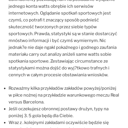
jednego konta watts obrębie ich serwisów
internetowych. Oglądanie spotkań sportowych jest
czymś, co potrafi t znaczący sposób podnieść
skuteczność tworzonych przez siebie typów
sportowych. Prawda, statystyki są w stanie dostarczyć
mnóstwo informacji i być czymś wymiernym. Nic
jednak?e nie daje ngakl pokaźnego i godnego zaufania
materiału carry out analizy aniżeli same watts sobie
spotkania sportowe. Zestawiając circumstance ze
statystykami można dojść do wyj?tkowo trafnych i
cennych w całym procesie obstawiania wniosków.
Rozważmy kilka przykładów zakładów powyżej/poniżej
w piłce nożnej na przykładzie warunkowego meczu Real
versus Barcelona.
Jeśli oczekujesz obronnej postawy drużyn, typy na
poniżej 3. 5 gola będą dla Ciebie.
Wraz z . kolejnymi zakładami oczywiście będzie się