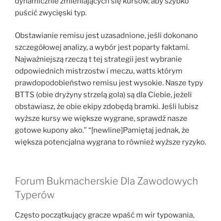
dynamicznie zmieniających się kursów, aby szybko
puścić zwycięski typ.
Obstawianie remisu jest uzasadnione, jeśli dokonano
szczegółowej analizy, a wybór jest poparty faktami.
Najważniejszą rzeczą t tej strategii jest wybranie
odpowiednich mistrzostw i meczu, watts którym
prawdopodobieństwo remisu jest wysokie. Nasze typy
BTTS (obie dryżyny strzelą gola) są dla Ciebie, jeżeli
obstawiasz, że obie ekipy zdobędą bramki. Jeśli lubisz
wyższe kursy we większe wygrane, sprawdź nasze
gotowe kupony ako.” “[newline]Pamiętaj jednak, że
większa potencjalna wygrana to również wyższe ryzyko.
Forum Bukmacherskie Dla Zawodowych
Typerów
Często początkujący gracze wpaść m wir typowania,