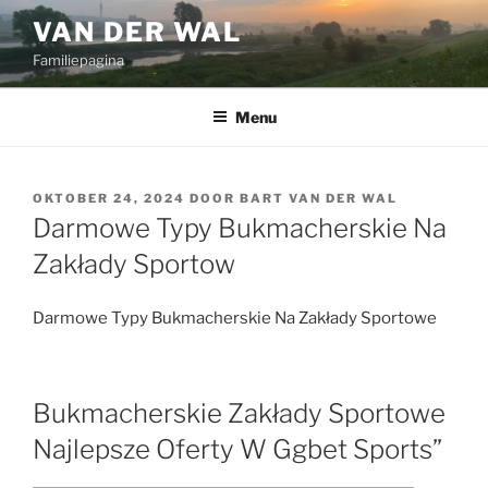
Ga
VAN DER WAL
naar
Familiepagina
de
inhoud
Menu
GEPLAATST
OKTOBER 24, 2024
DOOR
BART VAN DER WAL
OP
Darmowe Typy Bukmacherskie Na
Zakłady Sportow
Darmowe Typy Bukmacherskie Na Zakłady Sportowe
Bukmacherskie Zakłady Sportowe
Najlepsze Oferty W Ggbet Sports”