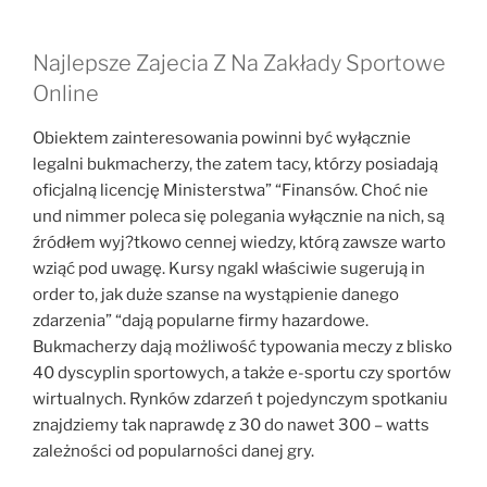
Najlepsze Zajecia Z Na Zakłady Sportowe
Online
Obiektem zainteresowania powinni być wyłącznie
legalni bukmacherzy, the zatem tacy, którzy posiadają
oficjalną licencję Ministerstwa” “Finansów. Choć nie
und nimmer poleca się polegania wyłącznie na nich, są
źródłem wyj?tkowo cennej wiedzy, którą zawsze warto
wziąć pod uwagę. Kursy ngakl właściwie sugerują in
order to, jak duże szanse na wystąpienie danego
zdarzenia” “dają popularne firmy hazardowe.
Bukmacherzy dają możliwość typowania meczy z blisko
40 dyscyplin sportowych, a także e-sportu czy sportów
wirtualnych. Rynków zdarzeń t pojedynczym spotkaniu
znajdziemy tak naprawdę z 30 do nawet 300 – watts
zależności od popularności danej gry.