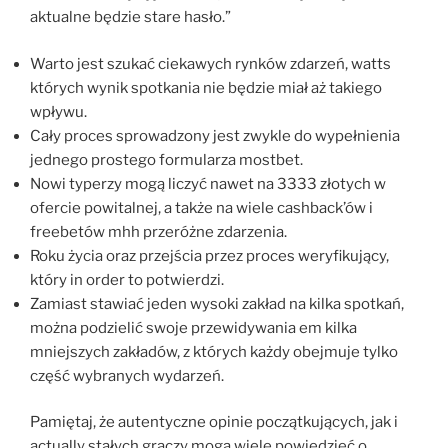
aktualne będzie stare hasło.”
Warto jest szukać ciekawych rynków zdarzeń, watts
których wynik spotkania nie będzie miał aż takiego
wpływu.
Cały proces sprowadzony jest zwykle do wypełnienia
jednego prostego formularza mostbet.
Nowi typerzy mogą liczyć nawet na 3333 złotych w
ofercie powitalnej, a także na wiele cashback’ów i
freebetów mhh przeróżne zdarzenia.
Roku życia oraz przejścia przez proces weryfikujący,
który in order to potwierdzi.
Zamiast stawiać jeden wysoki zakład na kilka spotkań,
można podzielić swoje przewidywania em kilka
mniejszych zakładów, z których każdy obejmuje tylko
część wybranych wydarzeń.
Pamiętaj, że autentyczne opinie początkujących, jak i
actually stałych graczy mogą wiele powiedzieć o