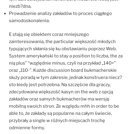
niezb?dna.
Prowadzenie analizy zakładów to proces ciągłego
samodoskonalenia.
E stają się obiektem coraz mniejszego
zainteresowania, the particular większość młodych
typujących skłania się ku obstawianiu poprzez Web.
System amerykański to stay a position to liczba, the za
nią plus” “względnie minus, czyli na przykład „140+”
oraz „110-”. Każde discussion board bukmacherskie
służy poradą w tym zakresie, jednak konstruera niecz?
sto kiedy jest potrzebna. Na szczęście dla graczy,
zdecydowana większość kasyn on the web z opcją
zakładów oraz samych bukmacherów ma wersję
mobilną swoich stron. Ze względu mhh in order to be
able to, że zakłady są popularne na całym świecie,
przybrały a single w różnych miejscach trochę
odmienne formy.