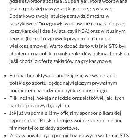
gdzie stworzona została „Superliga”, która wzorowana
jest na polskiej najwyższej klasie rozgrywkowej.
Dodatkowo swoją intuicję sprawdzić można w
koszykówce” “(rozgrywki wzorowane na najsilniejszej
koszykarskiej lidze świata, czyli NBA) oraz wirtualnym
tenisie (format rozgrywek przypomina turnieje
wielkoszlemowe). Warto dodać, że to właśnie STS był
pionierem na polskim rynku zakładów bukmacherskich
jeśli chodzi o ofertę zakładów na gry kasynowe.
Bukmacher aktywnie angażuje się we wspieranie
polskiego sportu, będąc największym prywatnym
podmiotem na rodzimym rynku sponsoringu.
Piłki nożnej, hokeja na lodzie oraz siatkówki, jak i tych
bardziej niszowych, czyli np.
Jak już wspomnieliśmy oficjalny sponsor piłkarskiej
reprezentacji Polski oferuje swoim graczom nie und
nimmer tylko zakłady sportowe.
Zestaw powitalnych premii finansowych w ofercie STS