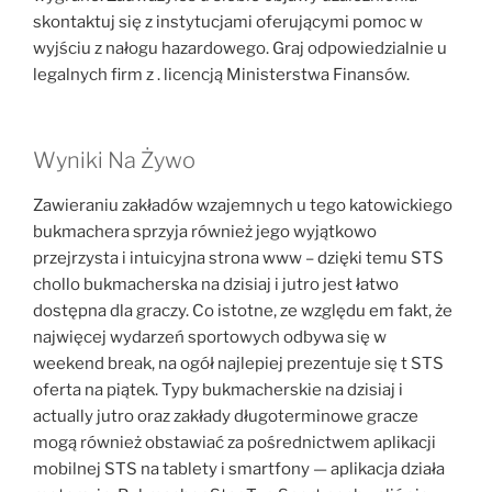
skontaktuj się z instytucjami oferującymi pomoc w
wyjściu z nałogu hazardowego. Graj odpowiedzialnie u
legalnych firm z . licencją Ministerstwa Finansów.
Wyniki Na Żywo
Zawieraniu zakładów wzajemnych u tego katowickiego
bukmachera sprzyja również jego wyjątkowo
przejrzysta i intuicyjna strona www – dzięki temu STS
chollo bukmacherska na dzisiaj i jutro jest łatwo
dostępna dla graczy. Co istotne, ze względu em fakt, że
najwięcej wydarzeń sportowych odbywa się w
weekend break, na ogół najlepiej prezentuje się t STS
oferta na piątek. Typy bukmacherskie na dzisiaj i
actually jutro oraz zakłady długoterminowe gracze
mogą również obstawiać za pośrednictwem aplikacji
mobilnej STS na tablety i smartfony — aplikacja działa