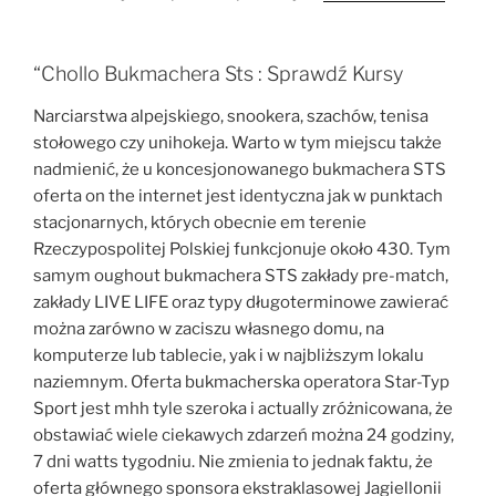
“Chollo Bukmachera Sts : Sprawdź Kursy
Narciarstwa alpejskiego, snookera, szachów, tenisa
stołowego czy unihokeja. Warto w tym miejscu także
nadmienić, że u koncesjonowanego bukmachera STS
oferta on the internet jest identyczna jak w punktach
stacjonarnych, których obecnie em terenie
Rzeczypospolitej Polskiej funkcjonuje około 430. Tym
samym oughout bukmachera STS zakłady pre-match,
zakłady LIVE LIFE oraz typy długoterminowe zawierać
można zarówno w zaciszu własnego domu, na
komputerze lub tablecie, yak i w najbliższym lokalu
naziemnym. Oferta bukmacherska operatora Star-Typ
Sport jest mhh tyle szeroka i actually zróżnicowana, że
obstawiać wiele ciekawych zdarzeń można 24 godziny,
7 dni watts tygodniu. Nie zmienia to jednak faktu, że
oferta głównego sponsora ekstraklasowej Jagiellonii