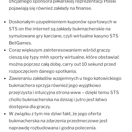
oficjalnego sponsora piłkarskiej reprezentacji Polski
pojawiają się również zakłady na finanse.
Doskonałym uzupełnieniem kuponów sportowych w
STS on the internet są zakłady bukmacherskie na
symulowane gry karciane, czyli wirtualne kasyno STS
BetGames.
Coraz większym zainteresowaniem wśród graczy
cieszą się typy mhh sporty wirtualne, które obstawiać
można poprzez całą dobę, carry out 10 sekund przed
rozpoczęciem danego spotkania.
Zawieraniu zakładów wzajemnych u tego katowickiego
bukmachera sprzyja również jego wyjątkowo
przejrzysta i intuicyjna strona www – dzięki temu STS
chollo bukmacherska na dzisiaj i jutro jest łatwo
dostępna dla graczy.
W związku z tym nie dziwi fakt, że jego oferta
bukmacherska na zdarzenia przedmeczowe jest
naprawdę rozbudowana i godna polecenia.