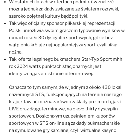
W ostatnich latach w ofertach podmiotów znaleźć
można jednak zakłady związane ze światem rozrywki,
szeroko pojętnej kultury bądź polityki.
Tak więc oficjalny sponsor piłkarskiej reprezentacji
Polski umożliwia swoim graczom typowanie wyników w
ramach około 30 dyscyplin sportowych, gdzie bez
wątpienia króluje najpopularniejszy sport, czyli piłka
nożna.
Tak, oferta legalnego bukmachera Star-Typ Sport mhh
rok 2024 watts punktach stacjonarnych jest
identyczna, jak em stronie internetowej.
Oznacza to tym samym, że w jednym z około 430 lokali
naziemnych STS, funkcjonujących na terenie naszego
kraju, stawiać można zarówno zakłady pre-match, jak i
LIVE oraz długoterminowe, na około thirty dyscyplin
sportowych. Doskonałym uzupełnieniem kuponów
sportowych w STS on-line są zakłady bukmacherskie
na symulowane gry karciane, czyli wirtualne kasyno