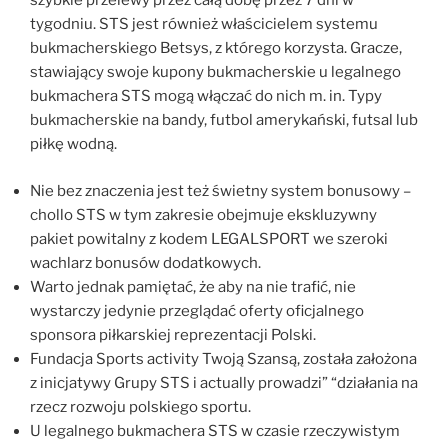
szybkie przelewy przez całą dobę przez 7 dni w
tygodniu. STS jest również właścicielem systemu
bukmacherskiego Betsys, z którego korzysta. Gracze,
stawiający swoje kupony bukmacherskie u legalnego
bukmachera STS mogą włączać do nich m. in. Typy
bukmacherskie na bandy, futbol amerykański, futsal lub
piłkę wodną.
Nie bez znaczenia jest też świetny system bonusowy –
chollo STS w tym zakresie obejmuje ekskluzywny
pakiet powitalny z kodem LEGALSPORT we szeroki
wachlarz bonusów dodatkowych.
Warto jednak pamiętać, że aby na nie trafić, nie
wystarczy jedynie przeglądać oferty oficjalnego
sponsora piłkarskiej reprezentacji Polski.
Fundacja Sports activity Twoją Szansą, została założona
z inicjatywy Grupy STS i actually prowadzi” “działania na
rzecz rozwoju polskiego sportu.
U legalnego bukmachera STS w czasie rzeczywistym