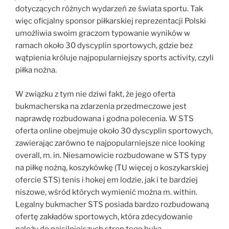
dotyczących różnych wydarzeń ze świata sportu. Tak
więc oficjalny sponsor piłkarskiej reprezentacji Polski
umożliwia swoim graczom typowanie wyników w
ramach około 30 dyscyplin sportowych, gdzie bez
wątpienia króluje najpopularniejszy sports activity, czyli
piłka nożna.
W związku z tym nie dziwi fakt, że jego oferta
bukmacherska na zdarzenia przedmeczowe jest
naprawdę rozbudowana i godna polecenia. W STS
oferta online obejmuje około 30 dyscyplin sportowych,
zawierając zarówno te najpopularniejsze nice looking
overall, m. in. Niesamowicie rozbudowane w STS typy
na piłkę nożną, koszykówkę (TU więcej o koszykarskiej
ofercie STS) tenis i hokej em lodzie, jak i te bardziej
niszowe, wśród których wymienić można m. within.
Legalny bukmacher STS posiada bardzo rozbudowaną
ofertę zakładów sportowych, która zdecydowanie
należy do najsilniejszych stron tego buka.