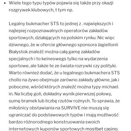
Wiele tego typu typów pojawia się także przy okazji
rozgrywek klubowych, t tym np.
Legalny bukmacher STS to jednej z . największych i
najlepiej rozpoznawalnych operatorów zakładów
sportowych, działających na polskim rynku. Nic więc
dziwnego, że w ofercie głównego sponsora Jagiellonii
Białystok znaleźć można całą gamę zakładów
specjalnych i to keineswegs tylko na wydarzenia
sportowe, ale także te ze świata rozrywki czy polityki.
Warto również dodać, że u legalnego bukmachera STS
chollo na żywo obejmuje zarówno zakłady główne, jak i
poboczne, wśród których znaleźć można typy michael.
in. Na liczbę goli, dokładny wynik pierwszej połowy,
sumę bramek lub liczbę rzutów rożnych. To sprawia, że
miłośnicy obstawiania na SURVIVE nie muszą się
ograniczać do podstawowych typów i mają możliwość
bardzo różnorodnego konstruowania swoich
internetowych kuponów sportowych
mostbet casino
.