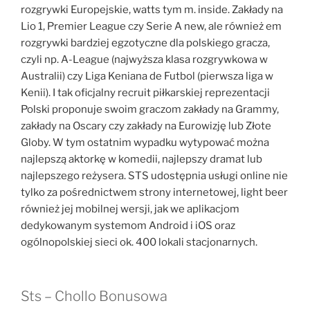
rozgrywki Europejskie, watts tym m. inside. Zakłady na
Lio 1, Premier League czy Serie A new, ale również em
rozgrywki bardziej egzotyczne dla polskiego gracza,
czyli np. A-League (najwyższa klasa rozgrywkowa w
Australii) czy Liga Keniana de Futbol (pierwsza liga w
Kenii). I tak oficjalny recruit piłkarskiej reprezentacji
Polski proponuje swoim graczom zakłady na Grammy,
zakłady na Oscary czy zakłady na Eurowizję lub Złote
Globy. W tym ostatnim wypadku wytypować można
najlepszą aktorkę w komedii, najlepszy dramat lub
najlepszego reżysera. STS udostępnia usługi online nie
tylko za pośrednictwem strony internetowej, light beer
również jej mobilnej wersji, jak we aplikacjom
dedykowanym systemom Android i iOS oraz
ogólnopolskiej sieci ok. 400 lokali stacjonarnych.
Sts – Chollo Bonusowa