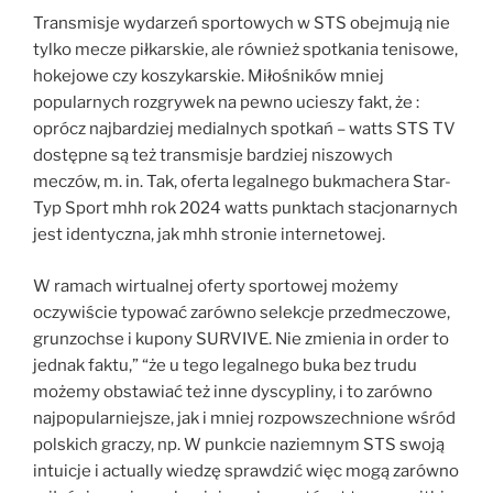
Transmisje wydarzeń sportowych w STS obejmują nie
tylko mecze piłkarskie, ale również spotkania tenisowe,
hokejowe czy koszykarskie. Miłośników mniej
popularnych rozgrywek na pewno ucieszy fakt, że :
oprócz najbardziej medialnych spotkań – watts STS TV
dostępne są też transmisje bardziej niszowych
meczów, m. in. Tak, oferta legalnego bukmachera Star-
Typ Sport mhh rok 2024 watts punktach stacjonarnych
jest identyczna, jak mhh stronie internetowej.
W ramach wirtualnej oferty sportowej możemy
oczywiście typować zarówno selekcje przedmeczowe,
grunzochse i kupony SURVIVE. Nie zmienia in order to
jednak faktu,” “że u tego legalnego buka bez trudu
możemy obstawiać też inne dyscypliny, i to zarówno
najpopularniejsze, jak i mniej rozpowszechnione wśród
polskich graczy, np. W punkcie naziemnym STS swoją
intuicje i actually wiedzę sprawdzić więc mogą zarówno