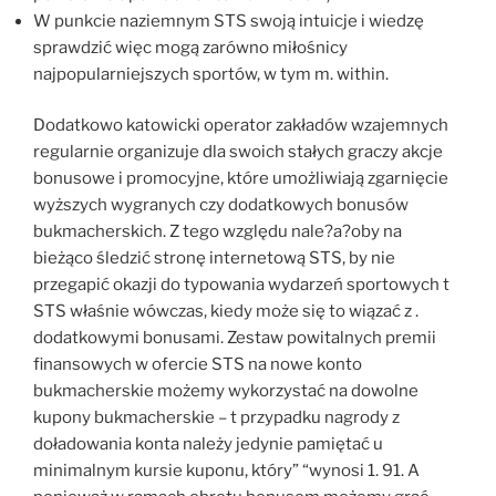
W punkcie naziemnym STS swoją intuicje i wiedzę
sprawdzić więc mogą zarówno miłośnicy
najpopularniejszych sportów, w tym m. within.
Dodatkowo katowicki operator zakładów wzajemnych
regularnie organizuje dla swoich stałych graczy akcje
bonusowe i promocyjne, które umożliwiają zgarnięcie
wyższych wygranych czy dodatkowych bonusów
bukmacherskich. Z tego względu nale?a?oby na
bieżąco śledzić stronę internetową STS, by nie
przegapić okazji do typowania wydarzeń sportowych t
STS właśnie wówczas, kiedy może się to wiązać z .
dodatkowymi bonusami. Zestaw powitalnych premii
finansowych w ofercie STS na nowe konto
bukmacherskie możemy wykorzystać na dowolne
kupony bukmacherskie – t przypadku nagrody z
doładowania konta należy jedynie pamiętać u
minimalnym kursie kuponu, który” “wynosi 1. 91. A