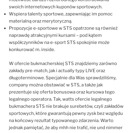
swoich internetowych kuponów sportowych.
Wspiera talenty sportowe, zapewniając im pomoc
materialną oraz merytoryczną.
Propozycje e-sportowe w STS opatrzone są również
naprawdę atrakcyjnymi kursami – pod kątem
współczynników na e-sport STS spokojnie może
konkurować m. inside.
W ofercie bukmacherskiej STS znajdziemy zarówno
zakłady pre-match, jak i actually typy LIVE oraz
długoterminowe. Specjalnie dla Was sprawdziliśmy,
company można obstawiać w STS, a także jak
prezentuje się oferta bonusowa oraz kursowa tego
legalnego operatora. Tak, watts ofercie legalnego
bukmachera STS nie brakuje surebetów, czyli zakładów
sportowych, które gwarantują pewny zysk bez względu
na końcowy rezultat typowanego zdarzenia. Warto
jednak pamiętać, że aby mhh nie trafić, nie und nimmer