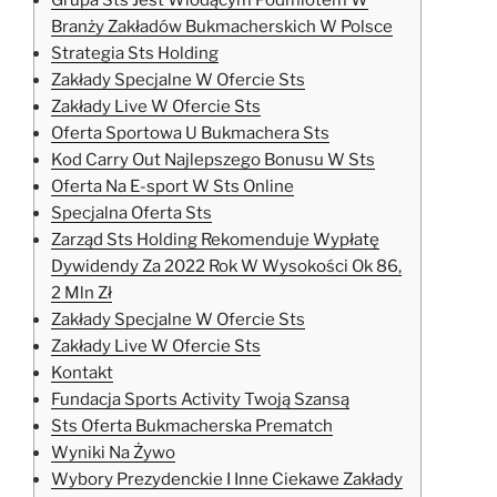
Grupa Sts Jest Wiodącym Podmiotem W
Branży Zakładów Bukmacherskich W Polsce
Strategia Sts Holding
Zakłady Specjalne W Ofercie Sts
Zakłady Live W Ofercie Sts
Oferta Sportowa U Bukmachera Sts
Kod Carry Out Najlepszego Bonusu W Sts
Oferta Na E-sport W Sts Online
Specjalna Oferta Sts
Zarząd Sts Holding Rekomenduje Wypłatę
Dywidendy Za 2022 Rok W Wysokości Ok 86,
2 Mln Zł
Zakłady Specjalne W Ofercie Sts
Zakłady Live W Ofercie Sts
Kontakt
Fundacja Sports Activity Twoją Szansą
Sts Oferta Bukmacherska Prematch
Wyniki Na Żywo
Wybory Prezydenckie I Inne Ciekawe Zakłady