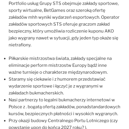
Portfolio usług Grupy STS obejmuje zakłady sportowe,
sporty wirtualne, BetGames oraz szeroką ofertę
zakładów mhh wyniki wydarzeń esportowych. Operator
zakładów sportowych STS oferuje graczom zakład
bezpieczny, który umożliwia rozliczenie kuponu AKO
jako wygrany nawet w sytuacji, gdy jeden typ okaże się
nietrafiony.
Piłkarskie mistrzostwa świata, zakłady specjalne na
eliminacje perform mistrzostw Europy bądź inne
ważne turnieje o charakterze międzynarodowym.
Staramy się ciekawie i z humorem przedstawiać
wydarzenie sportowe i łączyć je z wygranymi w
zakładach bukmacherskich.
Nasi partnerzy to legalni bukmacherzy internetowi w
Polsce z . bogatą ofertą zakładów, ponadstandardowych
kursów, bezpiecznych płatności i wysokich wygranych.
Przy okazji budowy Centralnego Portu Lotniczego (czy
powstanie upon do końca 2027 roku? ).