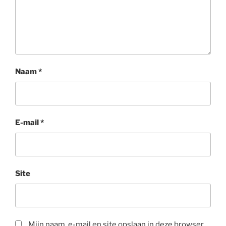
Naam
*
E-mail
*
Site
Mijn naam, e-mail en site opslaan in deze browser