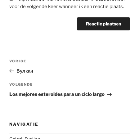
voor de volgende keer wanneer ik een reactie plaats.
Berichtnavigatie
Vorig
VORIGE
bericht
Вулкан
Volgend
VOLGENDE
bericht
Los mejores esteroides para un ciclo largo
NAVIGATIE