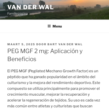
Ga
VAN DER WAL
naar
Familiepagina
de
inhoud
Menu
GEPLAATST
MAART 5, 2025
DOOR
BART VAN DER WAL
OP
PEG MGF 2 mg: Aplicación y
Beneficios
El PEG MGF (Pegilated Mechano Growth Factor) es un
péptido que ha ganado popularidad en el ámbito del
culturismo y la mejora del rendimiento deportivo. Este
compuesto se utiliza principalmente para promover el
crecimiento muscular, mejorar la recuperación y
acelerar la regeneración de tejidos. Su uso es cada vez
más común entre atletas y culturistas que buscan