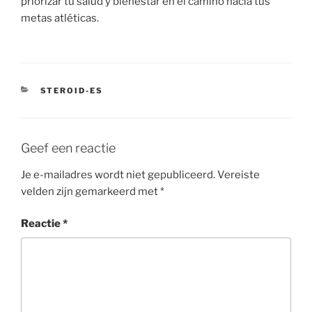
priorizar tu salud y bienestar en el camino hacia tus
metas atléticas.
CATEGORIEËN
STEROID-ES
Geef een reactie
Je e-mailadres wordt niet gepubliceerd.
Vereiste
velden zijn gemarkeerd met
*
Reactie
*