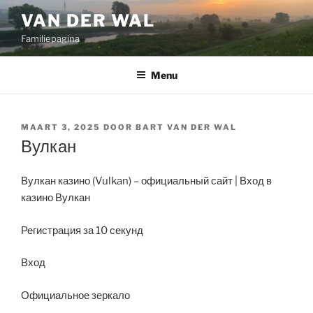
Ga
VAN DER WAL
naar
Familiepagina
de
inhoud
Menu
GEPLAATST
MAART 3, 2025
DOOR
BART VAN DER WAL
OP
Вулкан
Вулкан казино (Vulkan) – официальный сайт | Вход в
казино Вулкан
Регистрация за 10 секунд
Вход
Официальное зеркало