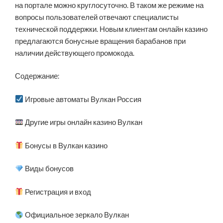
на портале можно круглосуточно. В таком же режиме на
вопросы пользователей отвечают специалисты
технической поддержки. Новым клиентам онлайн казино
предлагаются бонусные вращения барабанов при
наличии действующего промокода.
Содержание:
Игровые автоматы Вулкан Россия
Другие игры онлайн казино Вулкан
Бонусы в Вулкан казино
Виды бонусов
Регистрация и вход
Официальное зеркало Вулкан