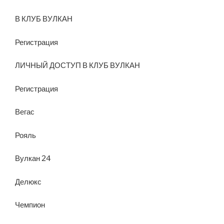
В КЛУБ ВУЛКАН
Регистрация
ЛИЧНЫЙ ДОСТУП В КЛУБ ВУЛКАН
Регистрация
Вегас
Рояль
Вулкан 24
Делюкс
Чемпион