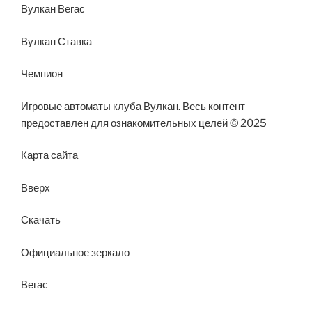
Вулкан Вегас
Вулкан Ставка
Чемпион
Игровые автоматы клуба Вулкан. Весь контент
предоставлен для ознакомительных целей © 2025
Карта сайта
Вверх
Скачать
Официальное зеркало
Вегас