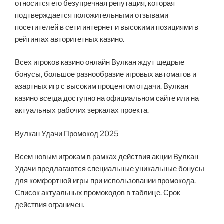
относится его безупречная репутация, которая
подтверждается положительными отзывами
посетителей в сети интернет и высокими позициями в
рейтингах авторитетных казино.
Всех игроков казино онлайн Вулкан ждут щедрые
бонусы, большое разнообразие игровых автоматов и
азартных игр с высоким процентом отдачи. Вулкан
казино всегда доступно на официальном сайте или на
актуальных рабочих зеркалах проекта.
Вулкан Удачи Промокод 2025
Всем новым игрокам в рамках действия акции Вулкан
Удачи предлагаются специальные уникальные бонусы
для комфортной игры при использовании промокода.
Список актуальных промокодов в таблице. Срок
действия ограничен.