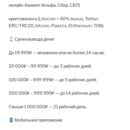
онлайн-банкинг (Альфа, Сбер, СБП)
криптовалюта (Litecoin + 40% bonus, Tether
ERC/TRC20, bitcoin, Piastrix, Ehthereum, TON)
Сроки вывода денег
До 19 999₽ — мгновенно или не более 24 часов;
20 000₽ – 99 999₽ — до 3 рабочих дней;
100 000₽ – 499 999₽ — до 5 рабочих дней;
500 000₽ – 999 999₽ — до 14 рабочих дней;
Свыше 1 000 000₽ — 21 рабочий день.
Мобильное приложение