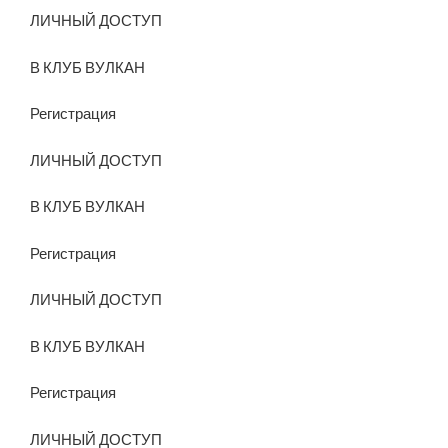
ЛИЧНЫЙ ДОСТУП
В КЛУБ ВУЛКАН
Регистрация
ЛИЧНЫЙ ДОСТУП
В КЛУБ ВУЛКАН
Регистрация
ЛИЧНЫЙ ДОСТУП
В КЛУБ ВУЛКАН
Регистрация
ЛИЧНЫЙ ДОСТУП