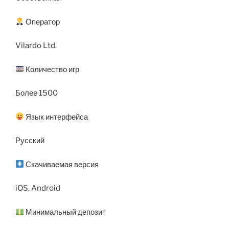
Оператор
Vilardo Ltd.
Количество игр
Более 1500
Язык интерфейса
Русский
Скачиваемая версия
iOS, Android
Минимальный депозит