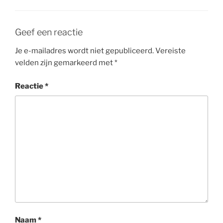
Geef een reactie
Je e-mailadres wordt niet gepubliceerd.
Vereiste
velden zijn gemarkeerd met
*
Reactie
*
Naam
*