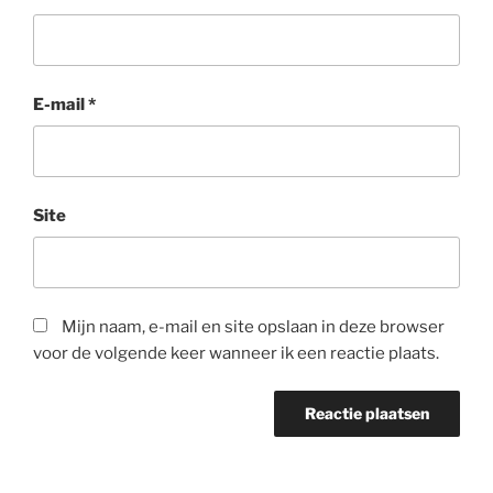
E-mail
*
Site
Mijn naam, e-mail en site opslaan in deze browser
voor de volgende keer wanneer ik een reactie plaats.