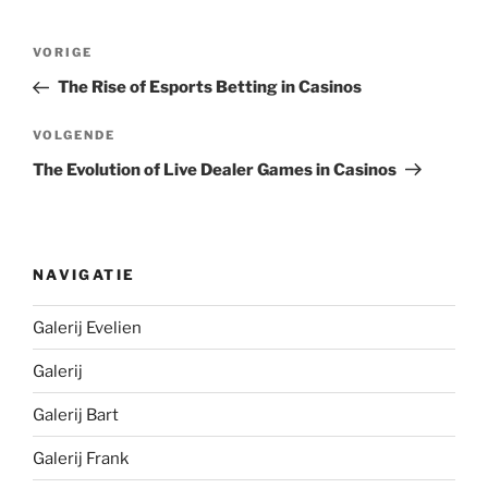
Berichtnavigatie
Vorig
VORIGE
bericht
The Rise of Esports Betting in Casinos
Volgend
VOLGENDE
bericht
The Evolution of Live Dealer Games in Casinos
NAVIGATIE
Galerij Evelien
Galerij
Galerij Bart
Galerij Frank