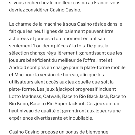
si vous recherchez le meilleur casino au France, vous
devriez considérer Casino Casino.
Le charme de la machine à sous Casino réside dans le
fait que les neuf lignes de paiement peuvent être
achetées et jouées à tout moment en utilisant
seulement 1 ou deux pièces à la fois. De plus, la
sélection change régulièrement, garantissant que les
joueurs bénéficient du meilleur de l’offre. Intel et
Android sont pris en charge pour la plate-forme mobile
et Mac pour la version de bureau, afin que les
utilisateurs aient accès aux jeux quelle que soit la
plate-forme. Les jeux à jackpot progressif incluent
Lotto Madness, Catwalk, Race to Rio Black Jack, Race to
Rio Keno, Race to Rio Super Jackpot. Ces jeux ont un
haut niveau de qualité et garantiront aux joueurs une
expérience divertissante et inoubliable.
Casino Casino propose un bonus de bienvenue