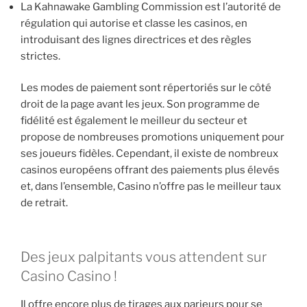
La Kahnawake Gambling Commission est l’autorité de
régulation qui autorise et classe les casinos, en
introduisant des lignes directrices et des règles
strictes.
Les modes de paiement sont répertoriés sur le côté
droit de la page avant les jeux. Son programme de
fidélité est également le meilleur du secteur et
propose de nombreuses promotions uniquement pour
ses joueurs fidèles. Cependant, il existe de nombreux
casinos européens offrant des paiements plus élevés
et, dans l’ensemble, Casino n’offre pas le meilleur taux
de retrait.
Des jeux palpitants vous attendent sur
Casino Casino !
Il offre encore plus de tirages aux parieurs pour se