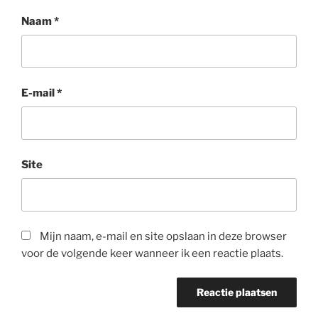
Naam
*
E-mail
*
Site
Mijn naam, e-mail en site opslaan in deze browser
voor de volgende keer wanneer ik een reactie plaats.