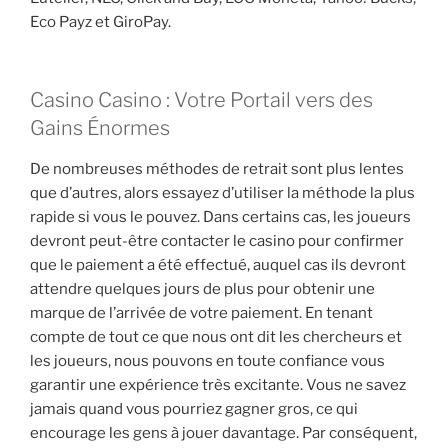
Eco Payz et GiroPay.
Casino Casino : Votre Portail vers des
Gains Énormes
De nombreuses méthodes de retrait sont plus lentes
que d’autres, alors essayez d’utiliser la méthode la plus
rapide si vous le pouvez. Dans certains cas, les joueurs
devront peut-être contacter le casino pour confirmer
que le paiement a été effectué, auquel cas ils devront
attendre quelques jours de plus pour obtenir une
marque de l’arrivée de votre paiement. En tenant
compte de tout ce que nous ont dit les chercheurs et
les joueurs, nous pouvons en toute confiance vous
garantir une expérience très excitante. Vous ne savez
jamais quand vous pourriez gagner gros, ce qui
encourage les gens à jouer davantage. Par conséquent,