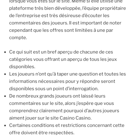
lorsque vous êtes sur le site. Même si elle utilise une
plateforme très bien développée, l’équipe propriétaire
de l’entreprise est très désireuse d’écouter les
commentaires des joueurs. Il est important de noter
cependant que les offres sont limitées à une par
compte.
Ce qui suit est un bref aperçu de chacune de ces
catégories vous offrant un aperçu de tous les jeux
disponibles.
Les joueurs n’ont qu’à taper une question et toutes les
informations nécessaires pour y répondre seront
disponibles sous un point d’interrogation.
De nombreux grands joueurs ont laissé leurs
commentaires sur le site, alors j’espère que vous
comprendrez clairement pourquoi d’autres joueurs
aiment jouer sur le site Casino Casino.
Certaines conditions et restrictions concernant cette
offre doivent être respectées.