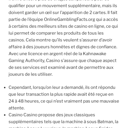
qualifier pour un mouvement supplémentaire, mais ils
doivent garder un œil sur l’apparition de 2 cartes. Il fait
partie de l’équipe OnlineGamblingFacts.org qui a accès
à certains des meilleurs sites de casino en ligne, ce qui
lui permet de comparer les produits de tous les
casinos. Cela montre qu’ils veulent s’assurer d’avoir
affaire à des joueurs honnêtes et dignes de confiance.
Avec une licence en argent réel de la Kahnawake
Gaming Authority, Casino s’assure que chaque aspect
de ses services est examiné avant de permettre aux
joueurs de les utiliser.
Cependant, lorsqu’on leur a demandé, ils ont répondu
que leur transaction la plus rapide avait été reçue en
24 à 48 heures, ce qui n’est vraiment pas une mauvaise
attente.
Casino Casino propose des jeux classiques
supplémentaires tels que la machine à sous Batman, la