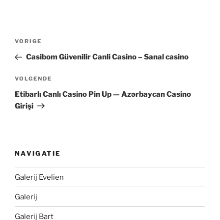
Berichtnavigatie
Vorig
VORIGE
bericht
Casibom Güvenilir Canli Casino – Sanal casino
Volgend
VOLGENDE
bericht
Etibarlı Canlı Casino Pin Up — Azərbaycan Casino
Girişi
NAVIGATIE
Galerij Evelien
Galerij
Galerij Bart