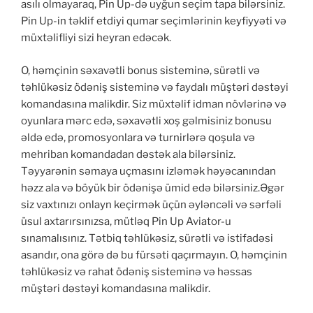
asılı olmayaraq, Pin Up-də uyğun seçim tapa bilərsiniz.
Pin Up-in təklif etdiyi qumar seçimlərinin keyfiyyəti və
müxtəlifliyi sizi heyran edəcək.
O, həmçinin səxavətli bonus sisteminə, sürətli və
təhlükəsiz ödəniş sisteminə və faydalı müştəri dəstəyi
komandasına malikdir. Siz müxtəlif idman növlərinə və
oyunlara mərc edə, səxavətli xoş gəlmisiniz bonusu
əldə edə, promosyonlara və turnirlərə qoşula və
mehriban komandadan dəstək ala bilərsiniz.
Təyyarənin səmaya uçmasını izləmək həyəcanından
həzz ala və böyük bir ödənişə ümid edə bilərsiniz.Əgər
siz vaxtınızı onlayn keçirmək üçün əyləncəli və sərfəli
üsul axtarırsınızsa, mütləq Pin Up Aviator-u
sınamalısınız. Tətbiq təhlükəsiz, sürətli və istifadəsi
asandır, ona görə də bu fürsəti qaçırmayın. O, həmçinin
təhlükəsiz və rahat ödəniş sisteminə və həssas
müştəri dəstəyi komandasına malikdir.