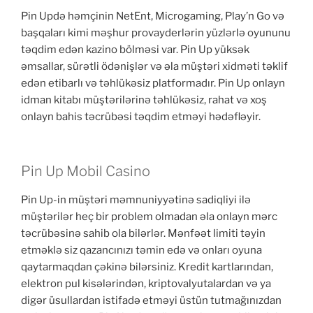
Pin Updə həmçinin NetEnt, Microgaming, Play’n Go və
başqaları kimi məşhur provayderlərin yüzlərlə oyununu
təqdim edən kazino bölməsi var. Pin Up yüksək
əmsallar, sürətli ödənişlər və əla müştəri xidməti təklif
edən etibarlı və təhlükəsiz platformadır. Pin Up onlayn
idman kitabı müştərilərinə təhlükəsiz, rahat və xoş
onlayn bahis təcrübəsi təqdim etməyi hədəfləyir.
Pin Up Mobil Casino
Pin Up-in müştəri məmnuniyyətinə sadiqliyi ilə
müştərilər heç bir problem olmadan əla onlayn mərc
təcrübəsinə sahib ola bilərlər. Mənfəət limiti təyin
etməklə siz qazancınızı təmin edə və onları oyuna
qaytarmaqdan çəkinə bilərsiniz. Kredit kartlarından,
elektron pul kisələrindən, kriptovalyutalardan və ya
digər üsullardan istifadə etməyi üstün tutmağınızdan