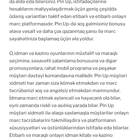
da əldə edə bilərsiniz. Pin Up, istifadəçilərinə
hesablarını maliyyələşdirmək üçün geniş çeşiddə
ödəniş variantları təklif edən etibarlı və etibarlı onlayn
mərc platformasıdır. Pin Up-də xoş gəlmisiniz bonusu
əlavə vəsait və daha çox qazanmaq şansı ilə mərc
səyahətinizə başlamaq üçün əla yoldur.
O, idman və kazino oyunlarının müxtəlif və maraqlı
seçiminə, səxavətli salamlama bonusuna və digər
promosyonlara, rahat mobil proqrama və peşəkar
müştəri dəstəyi komandasına malikdir. Pin Up müştəri
xidməti hər zaman sizə kömək etməkdən və mərc
təcrübənizi xoş və əngəlsiz etməkdən məmnundur.
İdmana mərc etmək əyləncəli və həyəcanlı ola bilər,
eyni zamanda riskli və asılılıq yarada bilər. Pin Up
müştəri xidməti ilə əlaqə saxlamaqla müştərilər onlayn
mərc təcrübələrini təkmilləşdirə və platformanın
xüsusiyyətləri və üstünlüklərindən istifadə edə bilərlər.
Etibarlı və maraqlı onlayn idman kitabı və kazino