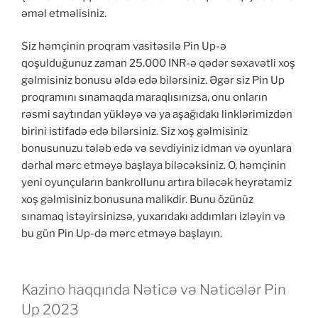
əməl etməlisiniz.
Siz həmçinin proqram vasitəsilə Pin Up-ə
qoşulduğunuz zaman 25.000 INR-ə qədər səxavətli xoş
gəlmisiniz bonusu əldə edə bilərsiniz. Əgər siz Pin Up
proqramını sınamaqda maraqlısınızsa, onu onların
rəsmi saytından yükləyə və ya aşağıdakı linklərimizdən
birini istifadə edə bilərsiniz. Siz xoş gəlmisiniz
bonusunuzu tələb edə və sevdiyiniz idman və oyunlara
dərhal mərc etməyə başlaya biləcəksiniz. O, həmçinin
yeni oyunçuların bankrollunu artıra biləcək heyrətamiz
xoş gəlmisiniz bonusuna malikdir. Bunu özünüz
sınamaq istəyirsinizsə, yuxarıdakı addımları izləyin və
bu gün Pin Up-də mərc etməyə başlayın.
Kazino haqqında Nəticə və Nəticələr Pin
Up 2023