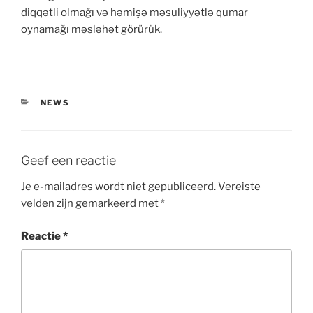
diqqətli olmağı və həmişə məsuliyyətlə qumar
oynamağı məsləhət görürük.
CATEGORIEËN
NEWS
Geef een reactie
Je e-mailadres wordt niet gepubliceerd.
Vereiste
velden zijn gemarkeerd met
*
Reactie
*