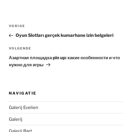
Berichtnavigatie
Vorig
VORIGE
bericht
Oyun Slotları gerçek kumarhane izin belgeleri
Volgend
VOLGENDE
bericht
Азартная площадка pin up: какие особенности и что
нужно для игры
NAVIGATIE
Galerij Evelien
Galerij
Galerij Bart