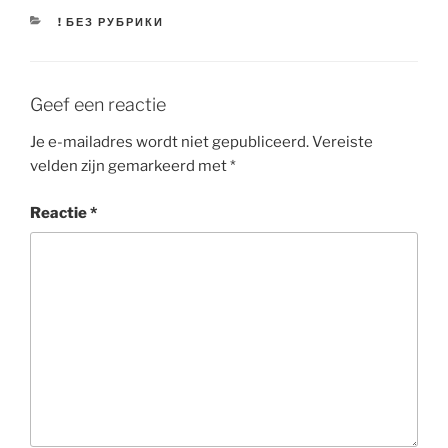
CATEGORIEËN
! БЕЗ РУБРИКИ
Geef een reactie
Je e-mailadres wordt niet gepubliceerd.
Vereiste
velden zijn gemarkeerd met
*
Reactie
*