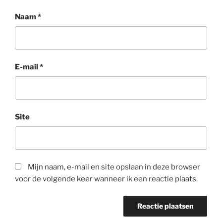
Naam
*
E-mail
*
Site
Mijn naam, e-mail en site opslaan in deze browser
voor de volgende keer wanneer ik een reactie plaats.