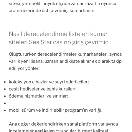
sitesi, yetenekli büyük ölçüde zamanı azaltın oyuncu
arama üzerinde üst çevrimiçi kumarhane.
Nasıl derecelendirme listeleri kumar
siteleri Sea Star casino giriş çevrimiçi
Oluştururken derecelendirmeler kumarhaneler , ayrıca
varlık yeni lisans, uzmanlar dikkate alınır ek olarak takip
ediliyor yönler:
koleksiyon cihazlar ve sayı tedarikçiler;
çeşit hediyeler ve bahis kuralları;
ödeme hizmetleri ve sınırlar;
mobil sürüm ve indirilebilir program’ın varlığı.
Ana değer değerlendirirken sanal platform var ayrıca
incelemeler geri kalan oyuncular, hizmet kalitesi