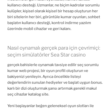
kullanıcı desteği. Uzmanlar, ne biçim kadrolar sorumlu
kulüpler, kişisel olarak kişisel bir hesap oluşturun her
biri sitelerin her biri, görüntüle kumar oyunları, sohbet
başlatın kullanıcı desteği, kontrol indirme yazılım
üzerinde mobil cihazlar ve geri kalanı.
Nasıl oynamalı gerçek para için çevrimiçi:
seçim simülatörler Sea Star casino
gerçek bahislerle oynamak tavsiye edilir seç sorumlu
kumar web projesi, bir oyun profili oluşturun ve
bakiyenizi yenileyin. Ayrıca öncelikle listeyi
değerlendirin sunulan hediyeler ve başlat uygun bonus.
karlı bir dizi oluşturmak şansı artırmak gerekli makul
seç cihazlar katalog site.
Yeni başlayanlar beğen geleneksel oyun slotları ile