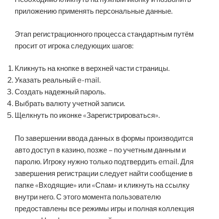
приложению применять персональные данные.
Этап регистрационного процесса стандартным путём
просит от игрока следующих шагов:
Кликнуть на кнопке в верхней части страницы.
Указать реальный e-mail.
Создать надежный пароль.
Выбрать валюту учетной записи.
Щелкнуть по иконке «Зарегистрироваться».
По завершении ввода данных в формы производится
авто доступ в казино, позже – по учетным данным и
паролю. Игроку нужно только подтвердить email. Для
завершения регистрации следует найти сообщение в
папке «Входящие» или «Спам» и кликнуть на ссылку
внутри него. С этого момента пользователю
предоставлены все режимы игры и полная коллекция