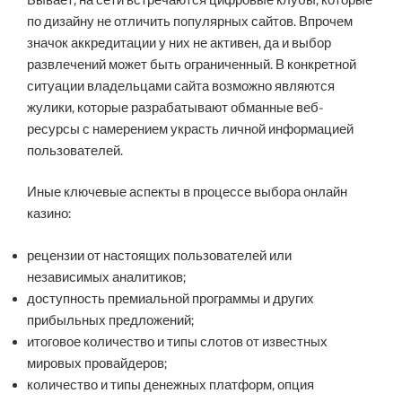
по дизайну не отличить популярных сайтов. Впрочем
значок аккредитации у них не активен, да и выбор
развлечений может быть ограниченный. В конкретной
ситуации владельцами сайта возможно являются
жулики, которые разрабатывают обманные веб-
ресурсы с намерением украсть личной информацией
пользователей.
Иные ключевые аспекты в процессе выбора онлайн
казино:
рецензии от настоящих пользователей или
независимых аналитиков;
доступность премиальной программы и других
прибыльных предложений;
итоговое количество и типы слотов от известных
мировых провайдеров;
количество и типы денежных платформ, опция