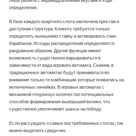
лишь решить с индивидуальными вкусами в ходе
определения.
В базе каждого азартного слота заключена простая и
доступная структура. Клиенту требуется только
определить нынешнюю ставку и активировать спин
барабанов. Исходы распределений определяются
рандомным образом. Другие функции имеют
возможность существенно варьироваться в
зависимости от вида игрового автомата. Скажем, в
традиционных автоматах будут приниматься во
внимание только те комбинации, которые появились на
включенных линейках. В игровых автоматах с
механикой megaways количество потенциальных
способов формирования выигрышей велико, что
существенно увеличивает шансы на победу.
Если рассуждать о самых востребованных слотах, так
можно выделить среди них: