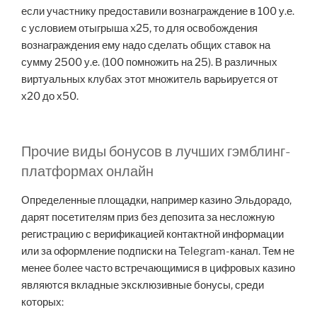
если участнику предоставили вознаграждение в 100 у.е.
с условием отыгрыша x25, то для освобождения
вознаграждения ему надо сделать общих ставок на
сумму 2500 у.е. (100 помножить на 25). В различных
виртуальных клубах этот множитель варьируется от
х20 до х50.
Прочие виды бонусов в лучших гэмблинг-
платформах онлайн
Определенные площадки, например казино Эльдорадо,
дарят посетителям приз без депозита за несложную
регистрацию с верификацией контактной информации
или за оформление подписки на Telegram-канал. Тем не
менее более часто встречающимися в цифровых казино
являются вкладные эксклюзивные бонусы, среди
которых: