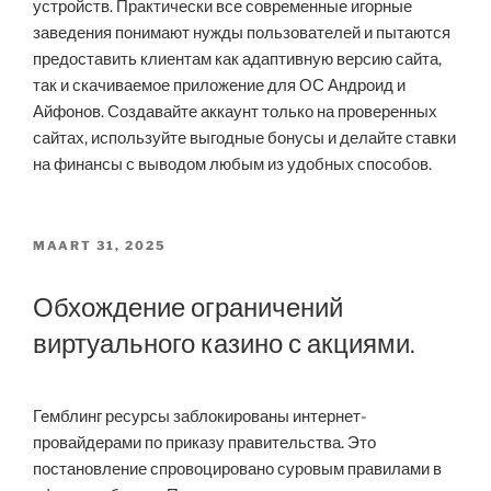
устройств. Практически все современные игорные
заведения понимают нужды пользователей и пытаются
предоставить клиентам как адаптивную версию сайта,
так и скачиваемое приложение для ОС Андроид и
Айфонов. Создавайте аккаунт только на проверенных
сайтах, используйте выгодные бонусы и делайте ставки
на финансы с выводом любым из удобных способов.
GEPLAATST
MAART 31, 2025
OP
Обхождение ограничений
виртуального казино с акциями.
Гемблинг ресурсы заблокированы интернет-
провайдерами по приказу правительства. Это
постановление спровоцировано суровым правилами в