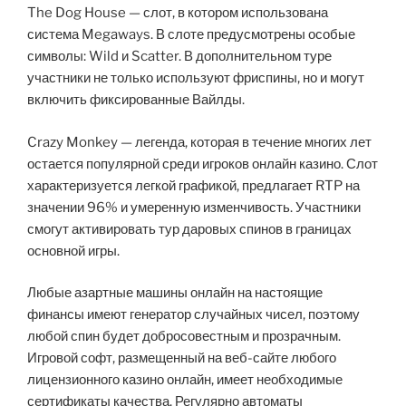
The Dog House — слот, в котором использована
система Megaways. В слоте предусмотрены особые
символы: Wild и Scatter. В дополнительном туре
участники не только используют фриспины, но и могут
включить фиксированные Вайлды.
Crazy Monkey — легенда, которая в течение многих лет
остается популярной среди игроков онлайн казино. Слот
характеризуется легкой графикой, предлагает RTP на
значении 96% и умеренную изменчивость. Участники
смогут активировать тур даровых спинов в границах
основной игры.
Любые азартные машины онлайн на настоящие
финансы имеют генератор случайных чисел, поэтому
любой спин будет добросовестным и прозрачным.
Игровой софт, размещенный на веб-сайте любого
лицензионного казино онлайн, имеет необходимые
сертификаты качества. Регулярно автоматы