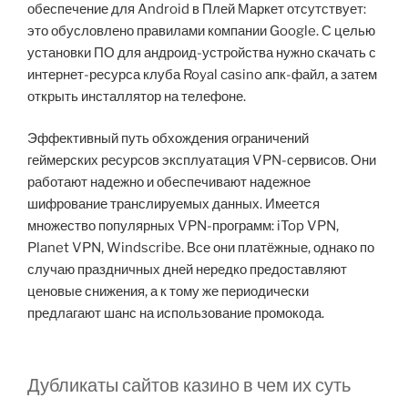
обеспечение для Android в Плей Маркет отсутствует:
это обусловлено правилами компании Google. С целью
установки ПО для андроид-устройства нужно скачать с
интернет-ресурса клуба Royal casino апк-файл, а затем
открыть инсталлятор на телефоне.
Эффективный путь обхождения ограничений
геймерских ресурсов эксплуатация VPN-сервисов. Они
работают надежно и обеспечивают надежное
шифрование транслируемых данных. Имеется
множество популярных VPN-программ: iTop VPN,
Planet VPN, Windscribe. Все они платёжные, однако по
случаю праздничных дней нередко предоставляют
ценовые снижения, а к тому же периодически
предлагают шанс на использование промокода.
Дубликаты сайтов казино в чем их суть