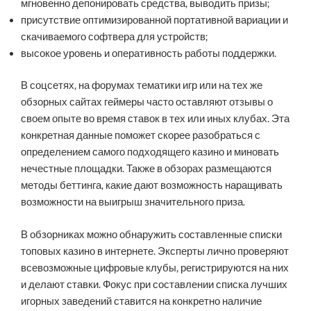
мгновенно депонировать средства, выводить призы;
присутствие оптимизированной портативной вариации и
скачиваемого софтвера для устройств;
высокое уровень и оперативность работы поддержки.
В соцсетях, на форумах тематики игр или на тех же
обзорных сайтах геймеры часто оставляют отзывы о
своем опыте во время ставок в тех или иных клубах. Эта
конкретная данные поможет скорее разобраться с
определением самого подходящего казино и миновать
нечестные площадки. Также в обзорах размещаются
методы беттинга, какие дают возможность наращивать
возможности на выигрыш значительного приза.
В обзорниках можно обнаружить составленные списки
топовых казино в интернете. Эксперты лично проверяют
всевозможные цифровые клубы, регистрируются на них
и делают ставки. Фокус при составлении списка лучших
игорных заведений ставится на конкретно наличие