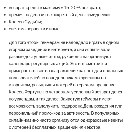
возврат средств максимум 15-20% возврата;
премия на депозит в конкретный день семидневки;
Колесо Судьбы;
система верности и иные.
Для того чтобы геймерам не надоедало играть в одном
игорном заведении в интернете, и они испытывали
разные доступные слоты, руководства организуют
календарь регулярных акций. Это вот смотрится
примерно вот так: вознаграждение на счет для лояльных
пользователей по понедельникам, фриспины по
вторникам, розыгрыши лотерей по средам, вращение
Колеса Фортуны по четвергам, усиленный возврат денег
по уикендам, и так далее. Зачастую геймеры имеют
возможность заполучить подарок на День рождения или
персональный промо-код за активность. В популярных
онлайн-казино часто организуются одноразовые ивенты
с лотереей бесплатных вращений или экстра