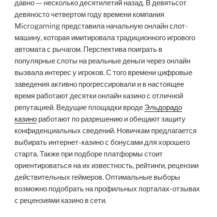
давно — несколько десятилетий назад. В девятьсот
девяносто четвертом году времени компания
Microgaming представила начальную онлайн слот-
машину, которая имитировала традиционного игрового
автомата с рычагом. Перспектива поиграть в
популярные слоты на реальные деньги через онлайн
вызвала интерес у игроков. С того времени цифровые
заведения активно прогрессировали и в настоящее
время работают десятки онлайн казино с отличной
репутацией. Ведущие площадки вроде
Эльдорадо
казино
работают по разрешению и обещают защиту
конфиденциальных сведений. Новичкам предлагается
выбирать интернет-казино с бонусами для хорошего
старта. Также при подборе платформы стоит
ориентироваться на их известность, рейтинги, рецензии
действительных геймеров. Оптимальные выборы
возможно подобрать на профильных порталах-отзывах
с рецензиями казино в сети.