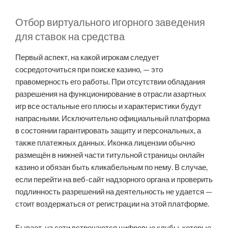
Отбор виртуального игорного заведения
для ставок на средства
Первый аспект, на какой игрокам следует
сосредоточиться при поиске казино, — это
правомерность его работы. При отсутствии обладания
разрешения на функционирование в отрасли азартных
игр все остальные его плюсы и характеристики будут
напрасными. Исключительно официальный платформа
в состоянии гарантировать защиту и персональных, а
также платежных данных. Иконка лицензии обычно
размещён в нижней части титульной страницы онлайн
казино и обязан быть кликабельным по нему. В случае,
если перейти на веб-сайт надзорного органа и проверить
подлинность разрешений на деятельность не удается —
стоит воздержаться от регистрации на этой платформе.
Бывает, на сети встречаются цифровые клубы, которые