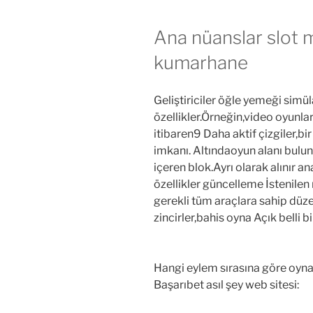
Ana nüanslar slot m
kumarhane
Geliştiriciler öğle yemeği sim
özellikler.Örneğin,video oyunl
itibaren9 Daha aktif çizgiler,b
imkanı. Altındaoyun alanı bulu
içeren blok.Ayrı olarak alınır 
özellikler güncelleme İstenile
gerekli tüm araçlara sahip düz
zincirler,bahis oyna Açık belli b
Hangi eylem sırasına göre oyn
Başarıbet asıl şey web sitesi: