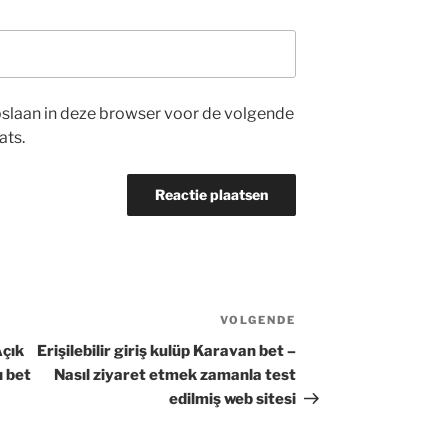
opslaan in deze browser voor de volgende
ats.
VOLGENDE
Volgend
bericht
Açık
Erişilebilir giriş kulüp Karavan bet –
 bet
Nasıl ziyaret etmek zamanla test
edilmiş web sitesi