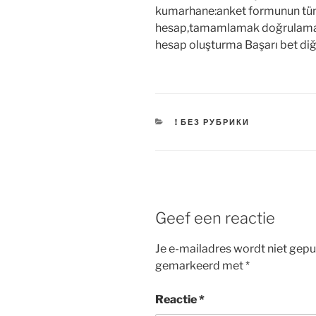
kumarhane:anket formunun tüm al
hesap,tamamlamak doğrulama 
hesap oluşturma Başarı bet diğ
CATEGORIEËN
! БЕЗ РУБРИКИ
Geef een reactie
Je e-mailadres wordt niet gepu
gemarkeerd met
*
Reactie
*