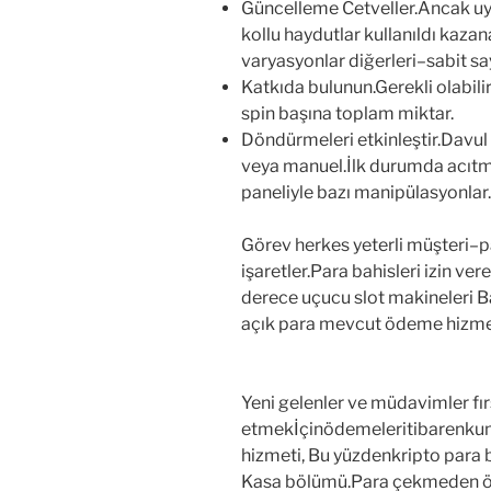
Güncelleme Cetveller.Ancak uyg
kollu haydutlar kullanıldı ka
varyasyonlar diğerleri–sabit sayı
Katkıda bulunun.Gerekli olabili
spin başına toplam miktar.
Döndürmeleri etkinleştir.Davu
veya manuel.İlk durumda acıtm
paneliyle bazı manipülasyonlar.
Görev herkes yeterli müşteri–pa
işaretler.Para bahisleri izin v
derece uçucu slot makineleri 
açık para mevcut ödeme hizmeti
Yeni gelenler ve müdavimler fır
etmekİçinödemeleritibarenkum
hizmeti, Bu yüzdenkripto para b
Kasa bölümü.Para çekmeden önc