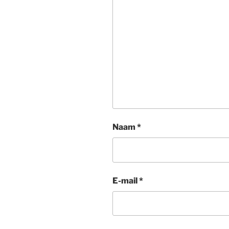
Naam
*
E-mail
*