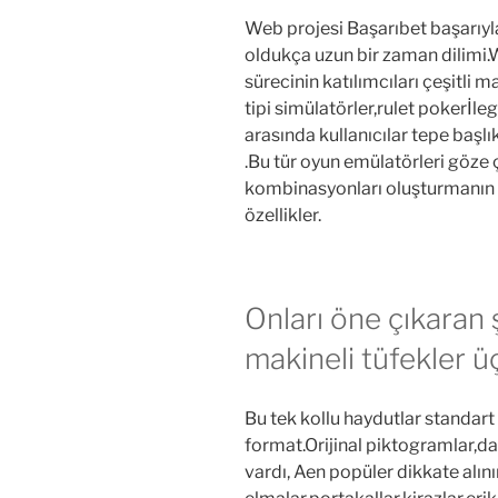
Web projesi Başarıbet başarıyl
oldukça uzun bir zaman dilimi
sürecinin katılımcıları çeşitli m
tipi simülatörler,rulet pokerİl
arasında kullanıcılar tepe başl
.Bu tür oyun emülatörleri göz
kombinasyonları oluşturmanın y
özellikler.
Onları öne çıkaran
makineli tüfekler üç
Bu tek kollu haydutlar standart
format.Orijinal piktogramlar,dah
vardı, Aen popüler dikkate alını