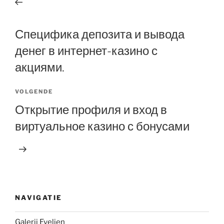
Специфика депозита и вывода
денег в интернет-казино с
акциями.
Volgend
VOLGENDE
bericht
Открытие профиля и вход в
виртуальное казино с бонусами
NAVIGATIE
Galerij Evelien