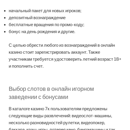
начальный пакет для новых игроков;
депозитный вознаграждение
бесплатные вращения по промо-коду;
бонус на день рождения и другие.
С целью обрести любого из вознаграждений в онлайн
казино стоит зарегистрировать аккаунт. Также
участникам требуется удостоверить летний возраст 18+
и пополнить счет.
Выбор слотов в онлайн игорном
заведении с бонусами
В каталоге казино 7к пользователям предложены
следующие виды развлечений: видеослот-машины,
несколько разновидностей рулетки, видеопокер,
баккара, краш-игры, лотерея кено, бингомашины и так