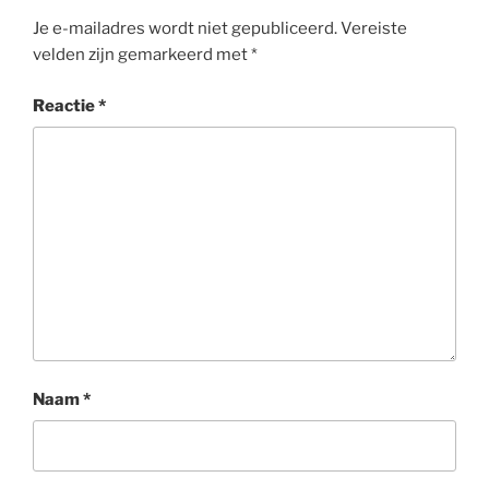
Je e-mailadres wordt niet gepubliceerd.
Vereiste
velden zijn gemarkeerd met
*
Reactie
*
Naam
*