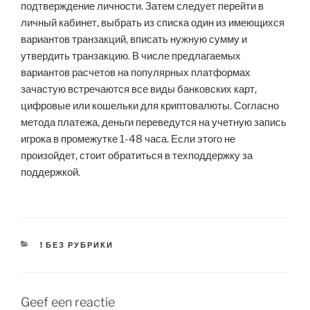
подтверждение личности. Затем следует перейти в
личный кабинет, выбрать из списка один из имеющихся
вариантов транзакций, вписать нужную сумму и
утвердить транзакцию. В числе предлагаемых
вариантов расчетов на популярных платформах
зачастую встречаются все виды банковских карт,
цифровые или кошельки для криптовалюты. Согласно
метода платежа, деньги переведутся на учетную запись
игрока в промежутке 1-48 часа. Если этого не
произойдет, стоит обратиться в техподдержку за
поддержкой.
CATEGORIEËN
! БЕЗ РУБРИКИ
Geef een reactie