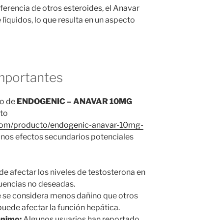
ferencia de otros esteroides, el Anavar
 líquidos, lo que resulta en un aspecto
mportantes
so de
ENDOGENIC – ANAVAR 10MG
nto
.com/producto/endogenic-anavar-10mg-
unos efectos secundarios potenciales
e afectar los niveles de testosterona en
uencias no deseadas.
se considera menos dañino que otros
puede afectar la función hepática.
ánimo:
Algunos usuarios han reportado