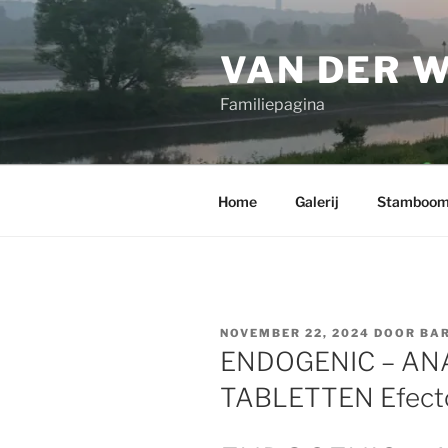
Ga
naar
VAN DER 
de
inhoud
Familiepagina
Home
Galerij
Stamboo
GEPLAATST
NOVEMBER 22, 2024
DOOR
BAR
OP
ENDOGENIC – AN
TABLETTEN Efect