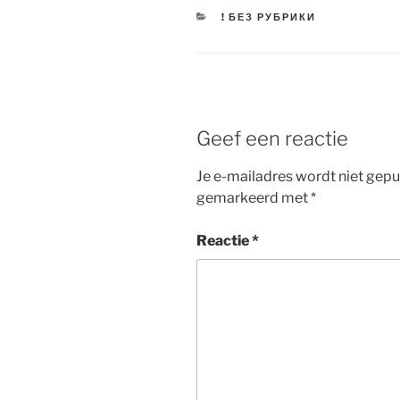
CATEGORIEËN
! БЕЗ РУБРИКИ
Geef een reactie
Je e-mailadres wordt niet gepu
gemarkeerd met
*
Reactie
*