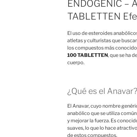
ENDOGENIC – 
TABLETTEN Efe
El uso de esteroides anabólico
atletas y culturistas que busca
los compuestos más conocidos
100 TABLETTEN
, que se ha d
cuerpo.
¿Qué es el Anavar
El Anavar, cuyo nombre genéric
anabólico que se utiliza com
y mejorar la fuerza. Es conocid
suaves, lo que lo hace atractiv
de estos compuestos.