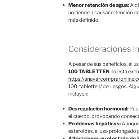
Menor retención de agua:
A di
no tiende a causar retención de
más definido.
Consideraciones I
A pesar de sus beneficios, el u
100 TABLETTEN
no está exe
https://anavarcompraronline
100-tabletten/
de riesgos. Alg
incluyen:
Desregulación hormonal:
Pued
el cuerpo, provocando consec
Problemas hepáticos:
Aunque 
esteroides, el uso prolongado 
Alteraciones en el estado de 