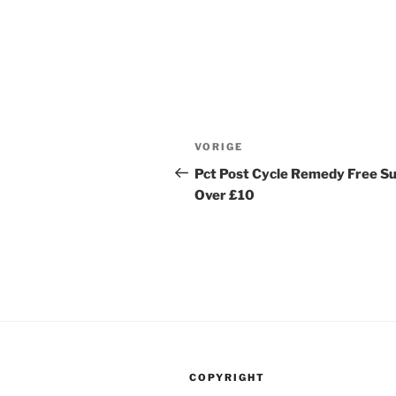
Berichtnavigatie
Vorig
VORIGE
bericht
Pct Post Cycle Remedy Free S
Over £10
COPYRIGHT