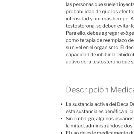
las personas que suelen inyect
probabilidad de que los efect
intensidad y por más tiempo. A
testosterona, se deben evitar 
Para ello, debes agregar exóg
como terapia de reemplazo de
su nivel en el organismo. El d
capacidad de inhibir la Dihidr
activo de la testosterona que sc
Descripción Medi
La sustancia activa del Deca 
esta sustancia es benéfica al c
Sin embargo, algunos usuarios 
la mitad, administrándose dos
El uso de este medicamento du