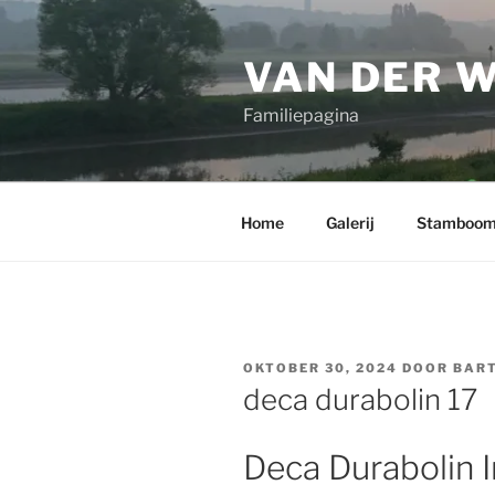
Ga
naar
VAN DER 
de
inhoud
Familiepagina
Home
Galerij
Stamboo
GEPLAATST
OKTOBER 30, 2024
DOOR
BART
OP
deca durabolin 17
Deca Durabolin 