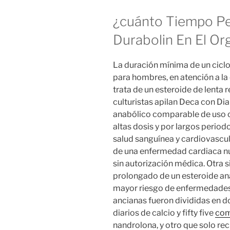
¿cuánto Tiempo P
Durabolin En El O
La duración mínima de un ciclo
para hombres, en atención a la
trata de un esteroide de lenta
culturistas apilan Deca con Di
anabólico comparable de uso o
altas dosis y por largos peri
salud sanguínea y cardiovascu
de una enfermedad cardiaca nu
sin autorización médica. Otra s
prolongado de un esteroide ana
mayor riesgo de enfermedades 
ancianas fueron divididas en 
diarios de calcio y fifty five
com
nandrolona, y otro que solo reci