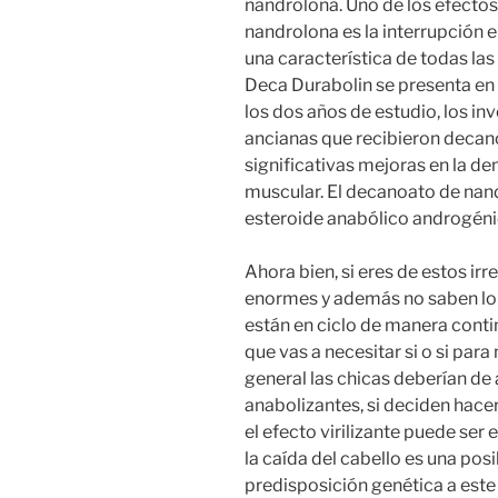
nandrolona. Uno de los efecto
nandrolona es la interrupción e
una característica de todas la
Deca Durabolin se presenta en 
los dos años de estudio, los i
ancianas que recibieron decan
significativas mejoras en la d
muscular. El decanoato de na
esteroide anabólico androgéni
Ahora bien, si eres de estos i
enormes y además no saben lo 
están en ciclo de manera contin
que vas a necesitar si o si par
general las chicas deberían de
anabolizantes, si deciden hace
el efecto virilizante puede ser
la caída del cabello es una po
predisposición genética a este 