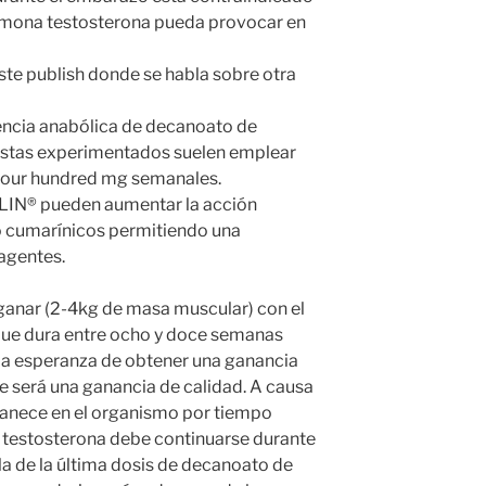
ormona testosterona pueda provocar en
 este publish donde se habla sobre otra
encia anabólica de decanoato de
uristas experimentados suelen emplear
 four hundred mg semanales.
IN® pueden aumentar la acción
o cumarínicos permitiendo una
 agentes.
anar (2-4kg de masa muscular) con el
 que dura entre ocho y doce semanas
 la esperanza de obtener una ganancia
e será una ganancia de calidad. A causa
anece en el organismo por tiempo
 testosterona debe continuarse durante
la de la última dosis de decanoato de