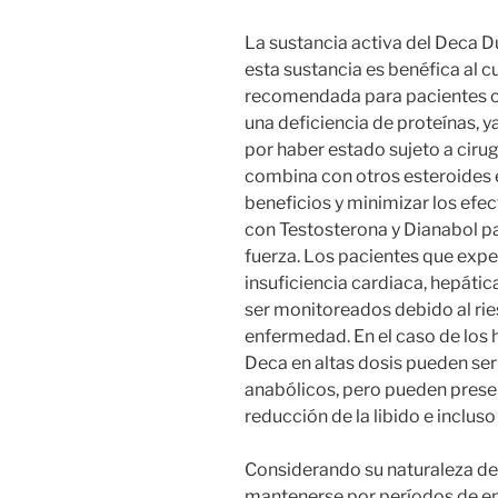
La sustancia activa del Deca 
esta sustancia es benéfica al c
recomendada para pacientes c
una deficiencia de proteínas, 
por haber estado sujeto a ciru
combina con otros esteroides e
beneficios y minimizar los ef
con Testosterona y Dianabol p
fuerza. Los pacientes que expe
insuficiencia cardiaca, hepátic
ser monitoreados debido al ries
enfermedad. En el caso de los 
Deca en altas dosis pueden ser
anabólicos, pero pueden prese
reducción de la libido e incluso
Considerando su naturaleza de 
mantenerse por períodos de en