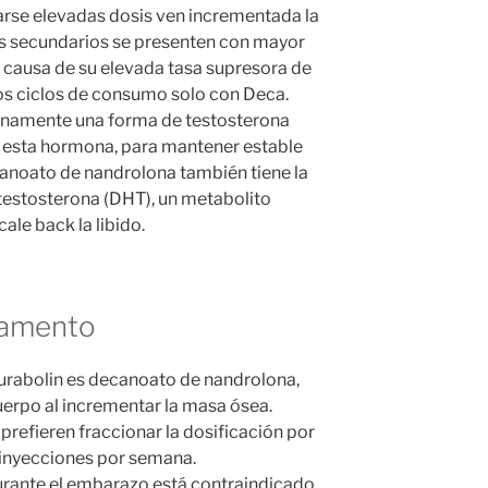
arse elevadas dosis ven incrementada la
os secundarios se presenten con mayor
 causa de su elevada tasa supresora de
los ciclos de consumo solo con Deca.
enamente una forma de testosterona
 esta hormona, para mantener estable
ecanoato de nandrolona también tiene la
otestosterona (DHT), un metabolito
ale back la libido.
camento
Durabolin es decanoato de nandrolona,
uerpo al incrementar la masa ósea.
prefieren fraccionar la dosificación por
 inyecciones por semana.
rante el embarazo está contraindicado