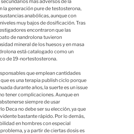
s secundarios más adversos de la
n la generación pure de testosterona,
s sustancias anabólicas, aunque con
niveles muy bajos de dosificación. Tras
nvestigadores encontraron que las
oato de nandrolona tuvieron
ensidad mineral de los huesos y en masa
ndrolona está catalogado como un
co de 19-nortestosterona.
rresponsables que emplean cantidades
que es una terapia publish ciclo porque
uada durante años, la suerte es un issue
a no tener complicaciones. Aunque en
 abstenerse siempre de usar
rlo Deca no debe ser su elección, ya que
 evidente bastante rápido. Por lo demás,
sibilidad en hombres con especial
problema, y a partir de ciertas dosis es