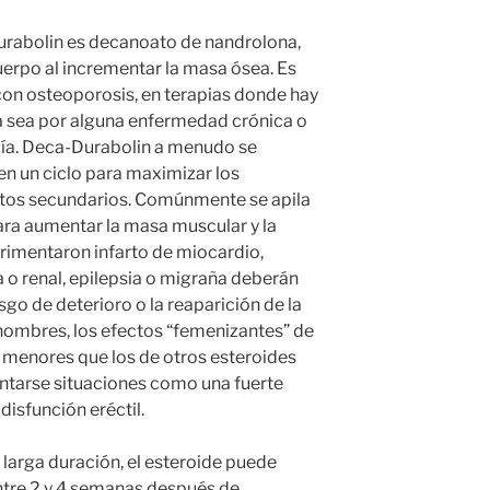
Durabolin es decanoato de nandrolona,
uerpo al incrementar la masa ósea. Es
on osteoporosis, en terapias donde hay
ya sea por alguna enfermedad crónica o
gía. Deca-Durabolin a menudo se
n un ciclo para maximizar los
ectos secundarios. Comúnmente se apila
ara aumentar la masa muscular y la
rimentaron infarto de miocardio,
a o renal, epilepsia o migraña deberán
go de deterioro o la reaparición de la
hombres, los efectos “femenizantes” de
 menores que los de otros esteroides
ntarse situaciones como una fuerte
 disfunción eréctil.
larga duración, el esteroide puede
tre 2 y 4 semanas después de