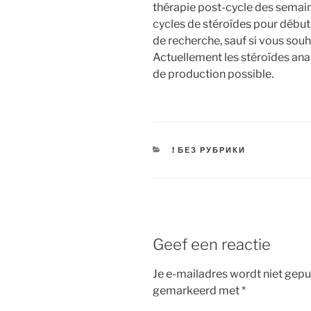
thérapie post-cycle des semaine
cycles de stéroïdes pour débu
de recherche, sauf si vous sou
Actuellement les stéroïdes ana
de production possible.
CATEGORIEËN
! БЕЗ РУБРИКИ
Geef een reactie
Je e-mailadres wordt niet gepu
gemarkeerd met
*