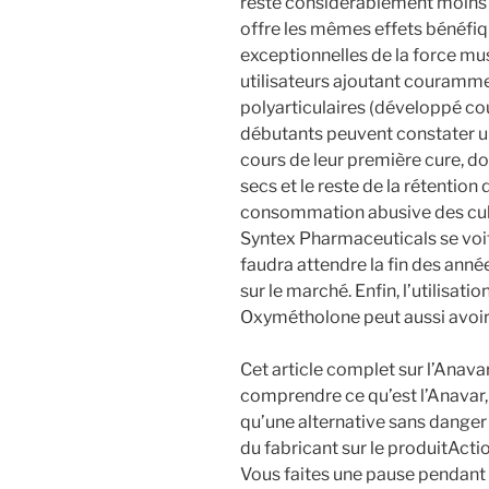
reste considérablement moins p
offre les mêmes effets bénéfi
exceptionnelles de la force mus
utilisateurs ajoutant couramme
polyarticulaires (développé cou
débutants peuvent constater une
cours de leur première cure, d
secs et le reste de la rétention
consommation abusive des cultu
Syntex Pharmaceuticals se voit 
faudra attendre la fin des anné
sur le marché. Enfin, l’utilisat
Oxymétholone peut aussi avoir 
Cet article complet sur l’Anava
comprendre ce qu’est l’Anavar,
qu’une alternative sans danger 
du fabricant sur le produitActio
Vous faites une pause pendant l