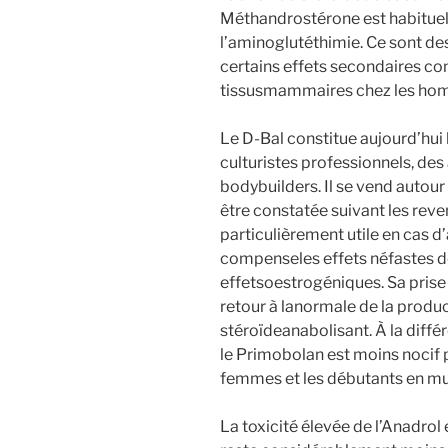
Méthandrostérone est habituel
l’aminoglutéthimie. Ce sont des
certains effets secondaires c
tissusmammaires chez les ho
Le D-Bal constitue aujourd’hui 
culturistes professionnels, des
bodybuilders. Il se vend autour
être constatée suivant les rev
particulièrement utile en cas 
compenseles effets néfastes de 
effetsoestrogéniques. Sa prise
retour à lanormale de la produc
stéroïdeanabolisant. À la diffé
le Primobolan est moins nocif po
femmes et les débutants en mu
La toxicité élevée de l’Anadrol e