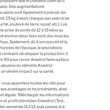
opulaire que le Dianabol (bien qu’il
ques). Des augmentations
culaire sont également à prévoir, les
nt 25 kg à leurs charges aux exercices
ché, soulevé de terre, squat, etc). Les
 prise de poids de 12 à 15 kilos au
ont environ deux tiers sont des muscles
 d’eau. Seulement, dû à son succès et la
ristes de l’époque, le laboratoire
contraint de stopper la production. Il
es 90 pour revoir Anadrol faire surface
ion abusive du stéroïde Anadrol
un sévère impact sur la santé.
r vous apportera toutes les clés pour
 ses avantages et inconvénients, ainsi
et légale. Télécharger les informations
n et profil stéroïdien Enandrol (Test..
es semaines 11 à 13, puis passez à la