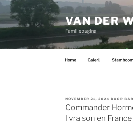
Ga
naar
VAN DER 
de
inhoud
Familiepagina
Home
Galerij
Stamboo
GEPLAATST
NOVEMBER 21, 2024
DOOR
BAR
OP
Commander Hormon
livraison en France