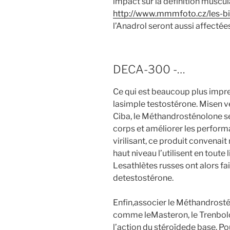
impact sur la définition muscu
http://www.mmmfoto.cz/les-bi
l’Anadrol seront aussi affectées
DECA-300 -…
Ce qui est beaucoup plus impre
lasimple testostérone. Misen v
Ciba, le Méthandrosténolone s
corps et améliorer les perform
virilisant, ce produit convenai
haut niveau l’utilisent en toute
Lesathlètes russes ont alors fait
detestostérone.
Enfin,associer le Méthandrosté
comme leMasteron, le Trenbolo
l’action du stéroïdede base. Po