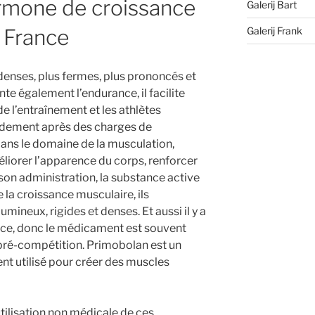
mone de croissance
Galerij Bart
Galerij Frank
n France
enses, plus fermes, plus prononcés et
te également l’endurance, il facilite
 l’entraînement et les athlètes
idement après des charges de
ans le domaine de la musculation,
éliorer l’apparence du corps, renforcer
 son administration, la substance active
a croissance musculaire, ils
mineux, rigides et denses. Et aussi il y a
ce, donc le médicament est souvent
 pré-compétition. Primobolan est un
nt utilisé pour créer des muscles
utilisation non médicale de ces