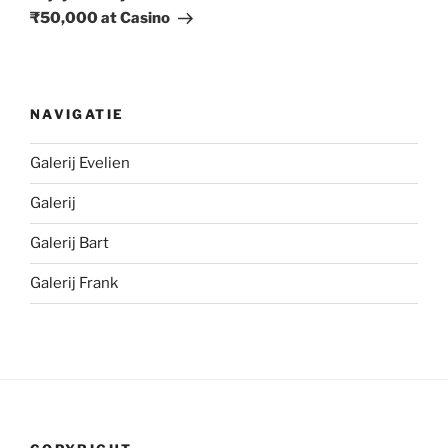
₹50,000 at Casino
NAVIGATIE
Galerij Evelien
Galerij
Galerij Bart
Galerij Frank