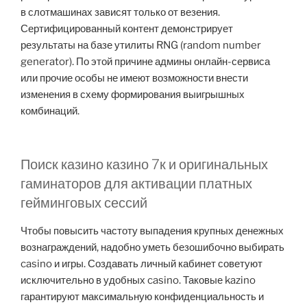
в слотмашинах зависят только от везения.
Сертифицированный контент демонстрирует
результаты на базе утилиты RNG (random number
generator). По этой причине админы онлайн-сервиса
или прочие особы не имеют возможности внести
изменения в схему формирования выигрышных
комбинаций.
Поиск казино казино 7к и оригинальных
гаминаторов для активации платных
гейминговых сессий
Чтобы повысить частоту выпадения крупных денежных
вознаграждений, надобно уметь безошибочно выбирать
casino и игры. Создавать личный кабинет советуют
исключительно в удобных casino. Таковые kazino
гарантируют максимальную конфиденциальность и