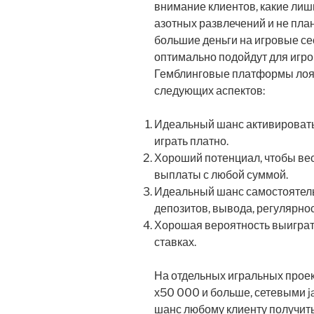
внимание клиентов, какие лиш
азотных развлечений и не пла
большие деньги на игровые се
оптимально подойдут для игр
Гемблинговые платформы лоя
следующих аспектов:
Идеальный шанс активировать
играть платно.
Хороший потенциал, чтобы вес
выплаты с любой суммой.
Идеальный шанс самостоятель
депозитов, вывода, регулярно
Хорошая вероятность выиграт
ставках.
На отдельных игральных прое
х50 000 и больше, сетевыми j
шанс любому клиенту получит