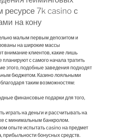
 ресурсе 7k casino с
ми на кону
тельно малым первым депозитом и
рованы на широкие массы
т внимание клиентов, какие лишь
е планируют с самого начала тратить
оме этого, подобные заведения подходят
ьным бюджетом. Казино лояльными
 благодаря таким возможностям:
одные финансовые подарки для того,
ь играть на деньги и рассчитывать на
же с минимальным банкролом.
ном опыте испытать casino на предмет
, прибыльности бонусных средств.