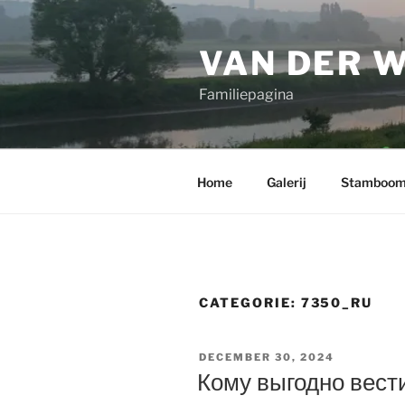
Ga
naar
VAN DER 
de
inhoud
Familiepagina
Home
Galerij
Stamboo
CATEGORIE:
7350_RU
GEPLAATST
DECEMBER 30, 2024
OP
Кому выгодно вести