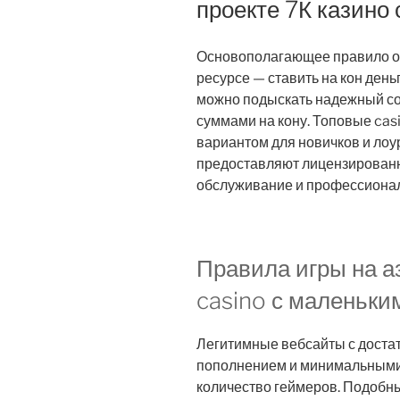
проекте 7К казино
Основополагающее правило от
ресурсе — ставить на кон деньг
можно подыскать надежный с
суммами на кону. Топовые cas
вариантом для новичков и ло
предоставляют лицензирован
обслуживание и профессионал
Правила игры на а
casino с маленьк
Легитимные вебсайты с дост
пополнением и минимальными
количество геймеров. Подобн