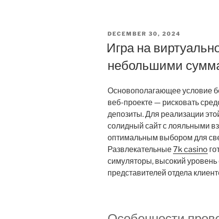
GEPLAATST
DECEMBER 30, 2024
OP
Игра на виртуально
небольшими сумма
Основополагающее условие бе
веб-проекте — рисковать средс
депозиты. Для реализации эт
солидный сайт с лояльными вз
оптимальным выбором для св
Развлекательные
7k casino
го
симуляторы, высокий уровень 
представителей отдела клиент
Особенности пров