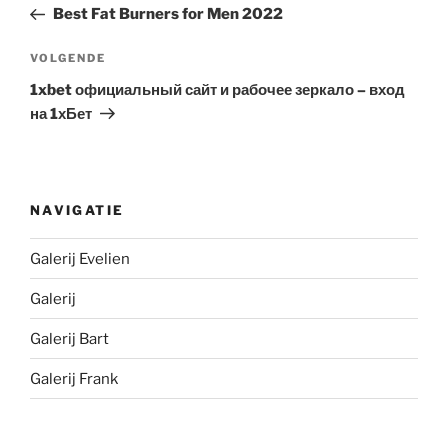
bericht
Best Fat Burners for Men 2022
Volgend
VOLGENDE
bericht
1xbet официальный сайт и рабочее зеркало – вход
на 1хБет
NAVIGATIE
Galerij Evelien
Galerij
Galerij Bart
Galerij Frank