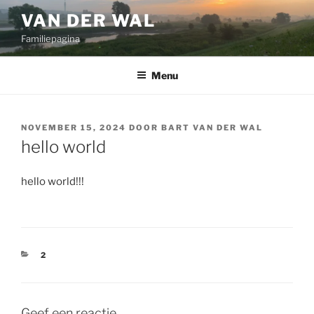
Ga
VAN DER WAL
naar
Familiepagina
de
inhoud
Menu
GEPLAATST
NOVEMBER 15, 2024
DOOR
BART VAN DER WAL
OP
hello world
hello world!!!
CATEGORIEËN
2
Geef een reactie