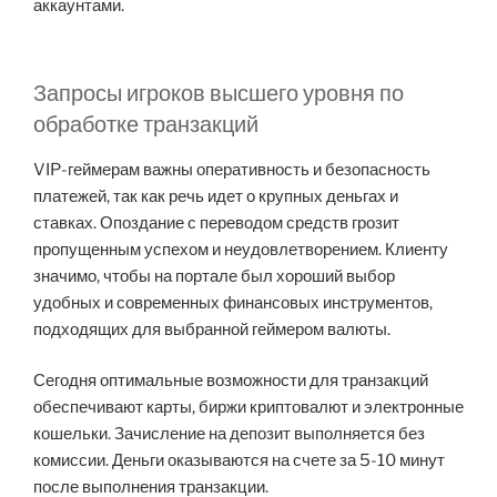
аккаунтами.
Запросы игроков высшего уровня по
обработке транзакций
VIP-геймерам важны оперативность и безопасность
платежей, так как речь идет о крупных деньгах и
ставках. Опоздание с переводом средств грозит
пропущенным успехом и неудовлетворением. Клиенту
значимо, чтобы на портале был хороший выбор
удобных и современных финансовых инструментов,
подходящих для выбранной геймером валюты.
Сегодня оптимальные возможности для транзакций
обеспечивают карты, биржи криптовалют и электронные
кошельки. Зачисление на депозит выполняется без
комиссии. Деньги оказываются на счете за 5-10 минут
после выполнения транзакции.