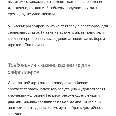
высокими ставками составляют главное направление
для казино, так как VIP-геймеры получают выгоды
среди других участниками.
VIP-геймеры подробно изучают игровую платформу для
серьёзных ставок. Главный параметр играет репутация
казино, и проверенные заведения становятся выбором
игроков –
7ка казино
.
Требования к казино казино 7к для
хайроллеров
Для элитной игры онлайн-заведение обязано
соответствовать надежную репутацию и удовлетворять
ключевым условиям. Геймеру рекомендуется найти
рейтинг топовых заведений на сайтах аналитики или
анализировать данные самому и выбрать достойное
заведение.