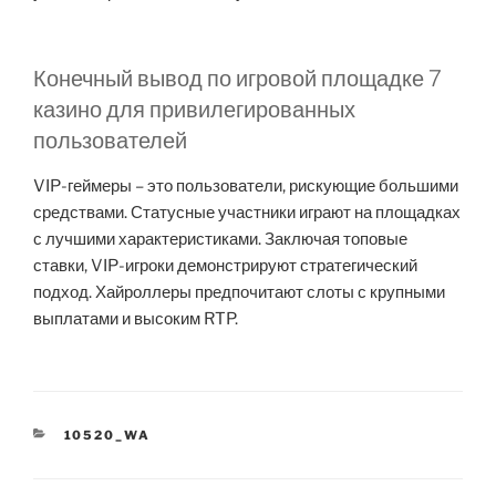
Конечный вывод по игровой площадке 7
казино для привилегированных
пользователей
VIP-геймеры – это пользователи, рискующие большими
средствами. Статусные участники играют на площадках
с лучшими характеристиками. Заключая топовые
ставки, VIP-игроки демонстрируют стратегический
подход. Хайроллеры предпочитают слоты с крупными
выплатами и высоким RTP.
CATEGORIEËN
10520_WA