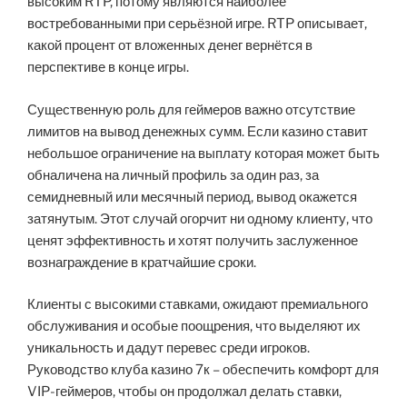
высоким RTP, потому являются наиболее
востребованными при серьёзной игре. RTP описывает,
какой процент от вложенных денег вернётся в
перспективе в конце игры.
Существенную роль для геймеров важно отсутствие
лимитов на вывод денежных сумм. Если казино ставит
небольшое ограничение на выплату которая может быть
обналичена на личный профиль за один раз, за
семидневный или месячный период, вывод окажется
затянутым. Этот случай огорчит ни одному клиенту, что
ценят эффективность и хотят получить заслуженное
вознаграждение в кратчайшие сроки.
Клиенты с высокими ставками, ожидают премиального
обслуживания и особые поощрения, что выделяют их
уникальность и дадут перевес среди игроков.
Руководство клуба казино 7к – обеспечить комфорт для
VIP-геймеров, чтобы он продолжал делать ставки,