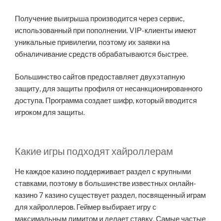
Получение выигрыша производится через сервис,
использованный при пополнении. VIP-клиенты имеют
уникальные привилегии, поэтому их заявки на
обналичивание средств обрабатываются быстрее.
Большинство сайтов предоставляет двухэтапную
защиту, для защиты профиля от несанкционированного
доступа. Программа создает шифр, который вводится
игроком для защиты.
Какие игры подходят хайроллерам
Не каждое казино поддерживает раздел с крупными
ставками, поэтому в большинстве известных онлайн-
казино 7 казино существует раздел, посвященный играм
для хайроллеров. Геймер выбирает игру с
максимальным лимитом и делает ставку. Самые частые