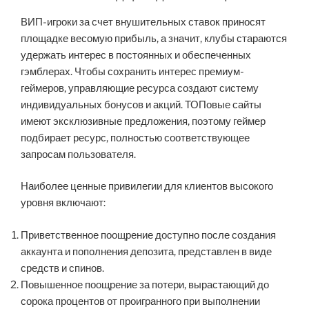
ВИП-игроки за счет внушительных ставок приносят
площадке весомую прибыль, а значит, клубы стараются
удержать интерес в постоянных и обеспеченных
гэмблерах. Чтобы сохранить интерес премиум-
геймеров, управляющие ресурса создают систему
индивидуальных бонусов и акций. ТОПовые сайты
имеют эксклюзивные предложения, поэтому геймер
подбирает ресурс, полностью соответствующее
запросам пользователя.
Наиболее ценные привилегии для клиентов высокого
уровня включают:
Приветственное поощрение доступно после создания
аккаунта и пополнения депозита, представлен в виде
средств и спинов.
Повышенное поощрение за потери, вырастающий до
сорока процентов от проигранного при выполнении