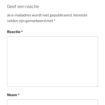
Geef een reactie
Je e-mailadres wordt niet gepubliceerd.
Vereiste
velden zijn gemarkeerd met
*
Reactie
*
Naam
*