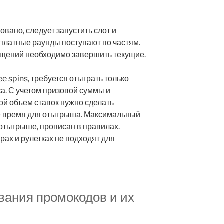
вано, следует запустить слот и
сплатные раунды поступают по частям.
щений необходимо завершить текущие.
e spins, требуется отыграть только
са. С учетом призовой суммы и
ой объем ставок нужно сделать
е время для отыгрыша. Максимальный
 отыгрыше, прописан в правилах.
рах и рулетках не подходят для
вания промокодов и их