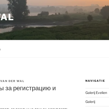
WAL
m
NAVIGATIE
 VAN DER WAL
ы за регистрацию и
Galerij Evelien
Galerij