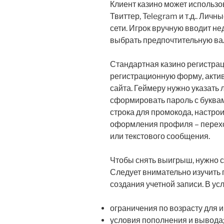
Клиент казино может использо
Твиттер, Telegram и т.д.. Лич
сети. Игрок вручную вводит н
выбрать предпочтительную ва
Стандартная казино регистрац
регистрационную форму, акти
сайта. Геймеру нужно указать 
сформировать пароль с буква
строка для промокода, настро
оформления профиля – перехо
или текстового сообщения.
Чтобы снять выигрыш, нужно 
Следует внимательно изучить 
создания учетной записи. В ус
ограничения по возрасту для и
условия пополнения и вывода