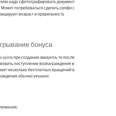
телю надо сфотографировать документ
. Может потребоваться сделать селфи с
фицируют возраст и правильность
ыгрывание бонуса
 spins при создании аккаунта, то после
оверить поступление вознаграждения в
чает несколько бесплатных вращений в
раждения обычно указано:
дложения;