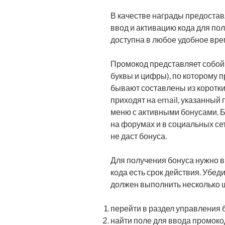
В качестве награды предостав
ввод и активацию кода для по
доступна в любое удобное вре
Промокод представляет собой
буквы и цифры), по которому 
бывают составлены из коротки
приходят на email, указанный
меню с активными бонусами. Б
на форумах и в социальных се
не даст бонуса.
Для получения бонуса нужно вв
кода есть срок действия. Убед
должен выполнить несколько 
перейти в раздел управления 
найти поле для ввода промоко