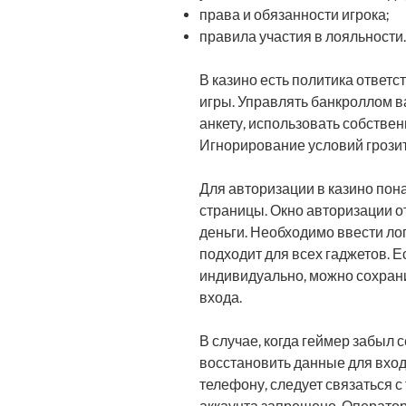
права и обязанности игрока;
правила участия в лояльности.
В казино есть политика ответс
игры. Управлять банкроллом в
анкету, использовать собстве
Игнорирование условий грозит
Для авторизации в казино пон
страницы. Окно авторизации о
деньги. Необходимо ввести ло
подходит для всех гаджетов. Е
индивидуально, можно сохран
входа.
В случае, когда геймер забыл 
восстановить данные для входа
телефону, следует связаться 