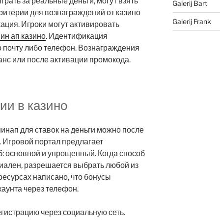
рать за реальные деньги, могут взять
Galerij Bart
ритерии для вознаграждений от казино
Galerij Frank
ация. Игроки могут активировать
ин ап казино
. Идентификация
 почту либо телефон. Вознаграждения
нс или после активации промокода.
ии в казино
пинап для ставок на деньги можно после
 Игровой портал предлагает
: основной и упрощенный. Когда способ
иален, разрешается выбрать любой из
есурсах написано, что бонусы
каунта через телефон.
гистрацию через социальную сеть.