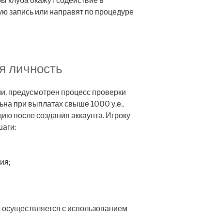
ы клуба окажут содействие в
ую запись или направят по процедуре
я личность
и, предусмотрен процесс проверки
ьна при выплатах свыше 1000 у.е..
ию после создания аккаунта. Игроку
аги:
ия;
 осуществляется с использованием