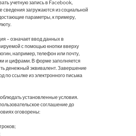
вать учетную запись в Facebook,
ные сведения загружаются из социальной
едостающие параметры, к примеру,
люту.
ия – означает ввод данных в
вируемой с помощью кнопки вверху
логин, например, телефон или почту,
ми и цифрами. В форме заполняется
ить денежный эквивалент. Завершение
д по ссылке из электронного письма
соблюдать установленные условия.
пользовательское соглашение до
ловиях оговорены:
гроков;
;