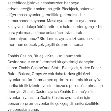
seçebileceğiniz ve hesabınızdan her şeye
erişebileceğiniz anlamına gelir. Blackjack, poker ve
diğer masa oyunları genellikle geleneksel bir
kumarhanede oynanır. Masa oyunlarımızı oynaması
kolay ve oldukça ödüllendirici, o halde neden gerçek bir
para yatırmadan önce onları ücretsiz olarak
denemiyorsunuz? Slotlarımız ayrıca sizi sonuna kadar
memnun edecek çok çeşitli ödemeler sunar.
Zbahis Casino, Birleşik Krallık’ın 1 numaralı
Casino’sudur ve mükemmel bir çevrimiçi deneyim
sunar. Zbahis Casino’nun Slots, Blackjack, Video Poker,
Rulet, Bakara, Craps ve çok daha fazlası gibi özel
oyunlarını, tümü tamamen optimize edilmiş bir arayüz,
harika bir ilk izlenim ve sinir bozucu pop-up’lar olmadan
deneyin. Zbahis Casino ayrıca Zbahis Casino’ya özel
oyunların yanı sıra Zbahis Casino oyuncuları için
benzersiz promosyonlar ile çok çeşitli harika özellikler
ve bonuslar sunar.