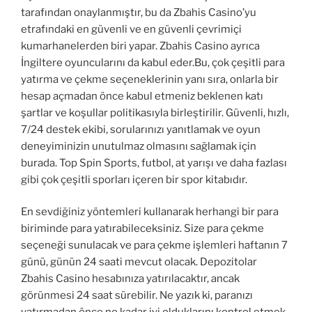
tarafından onaylanmıştır, bu da Zbahis Casino’yu
etrafındaki en güvenli ve en güvenli çevrimiçi
kumarhanelerden biri yapar. Zbahis Casino ayrıca
İngiltere oyuncularını da kabul eder.Bu, çok çeşitli para
yatırma ve çekme seçeneklerinin yanı sıra, onlarla bir
hesap açmadan önce kabul etmeniz beklenen katı
şartlar ve koşullar politikasıyla birleştirilir. Güvenli, hızlı,
7/24 destek ekibi, sorularınızı yanıtlamak ve oyun
deneyiminizin unutulmaz olmasını sağlamak için
burada. Top Spin Sports, futbol, at yarışı ve daha fazlası
gibi çok çeşitli sporları içeren bir spor kitabıdır.
En sevdiğiniz yöntemleri kullanarak herhangi bir para
biriminde para yatırabileceksiniz. Size para çekme
seçeneği sunulacak ve para çekme işlemleri haftanın 7
günü, günün 24 saati mevcut olacak. Depozitolar
Zbahis Casino hesabınıza yatırılacaktır, ancak
görünmesi 24 saat sürebilir. Ne yazık ki, paranızı