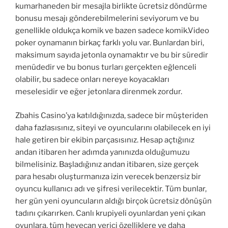
kumarhaneden bir mesajla birlikte ücretsiz döndürme
bonusu mesajı gönderebilmelerini seviyorum ve bu
genellikle oldukça komik ve bazen sadece komik.Video
poker oynamanın birkaç farklı yolu var. Bunlardan biri,
maksimum sayıda jetonla oynamaktır ve bu bir süredir
menüdedir ve bu bonus turları gerçekten eğlenceli
olabilir, bu sadece onları nereye koyacakları
meselesidir ve eğer jetonlara direnmek zordur.
Zbahis Casino’ya katıldığınızda, sadece bir müşteriden
daha fazlasısınız, siteyi ve oyuncularını olabilecek en iyi
hale getiren bir ekibin parçasısınız. Hesap açtığınız
andan itibaren her adımda yanınızda olduğumuzu
bilmelisiniz. Başladığınız andan itibaren, size gerçek
para hesabı oluşturmanıza izin verecek benzersiz bir
oyuncu kullanıcı adı ve şifresi verilecektir. Tüm bunlar,
her gün yeni oyuncuların aldığı birçok ücretsiz dönüşün
tadını çıkarırken. Canlı krupiyeli oyunlardan yeni çıkan
oyunlara, tüm heyecan verici özelliklere ve daha