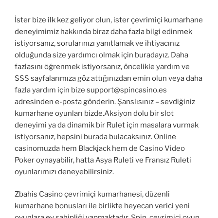
İster bize ilk kez geliyor olun, ister çevrimiçi kumarhane
deneyimimiz hakkında biraz daha fazla bilgi edinmek
istiyorsanız, sorularınızı yanıtlamak ve ihtiyacınız
olduğunda size yardımcı olmak için buradayız. Daha
fazlasını öğrenmek istiyorsanız, öncelikle yardım ve
SSS sayfalarımıza göz attığınızdan emin olun veya daha
fazla yardım için bize support@spincasino.es
adresinden e-posta gönderin. Şanslısınız – sevdiğiniz
kumarhane oyunları bizde.Aksiyon dolu bir slot
deneyimi ya da dinamik bir Rulet için masalara vurmak
istiyorsanız, hepsini burada bulacaksınız. Online
casinomuzda hem Blackjack hem de Casino Video
Poker oynayabilir, hatta Asya Ruleti ve Fransız Ruleti
oyunlarımızı deneyebilirsiniz.
Zbahis Casino çevrimiçi kumarhanesi, düzenli
kumarhane bonusları ile birlikte heyecan verici yeni
oyunlara ev sahipliği yapmaktadır. Spin, çevrimiçi oyun