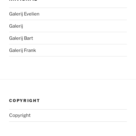
Galerij Evelien
Galerij
Galerij Bart
Galerij Frank
COPYRIGHT
Copyright