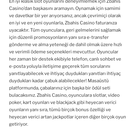
En iyi klasik slot oyunlarını deneyimlemek için Zbahis
Casino’dan başkasını aramayın. Oynamak için samimi
ve davetkar bir yer arıyorsanız, ancak çevrimiçi olarak
en iyi ve en yeni oyunlarla, Zbahis Casino faturanıza
uyacaktır. Tüm oyunculara, geri gelmelerini sağlamak
için düzenli promosyonların yanı sıra e-transfer
gönderme ve alma yeteneği de dahil olmak üzere hızlı
ve verimli ödeme seçenekleri mevcuttur. Oyuncular
her zaman bir destek ekibiyle telefon, canlı sohbet ve
e-posta yoluyla iletişime geçerek tüm sorularını
yanıtlayabilecek ve ihtiyaç duydukları yanıtları ihtiyaç
duydukları kadar çabuk alabilecekler! Masaüstü
platformunda, çabalarınız için başka bir ödül seti
bulacaksınız. Zbahis Casino, oyunculara slotlar, video
poker, kart oyunları ve blackjack gibi heyecan verici
oyunların yanı sıra, tümü birçok bonus özelliği ve
heyecan verici artan jackpotlar içeren diğer birçok oyun
getiriyor.