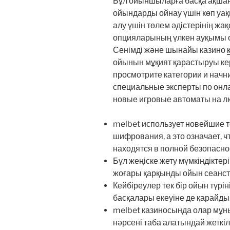
Бұл ойыншыларға басқа ақшан
ойындарды ойнау үшін көп уақ
алу үшін төлем әдістерінің ж
опцияларының үлкен ауқымы он
Сенімді және шынайы казино
ойынын мұқият қарастыруы кер
просмотрите категории и начни
специальные эксперты по онл
новые игровые автоматы на лю
melbet использует новейшие 
шифрования, а это означает, 
находятся в полной безопасно
Бұл жеңіске жету мүмкіндіктер
жоғары қарқынды ойын сеанста
Кейбіреулер тек бір ойын түрі
басқалары екеуіне де қарайды
melbet казиносында олар мұн
нәрсені таба алатындай жеткі