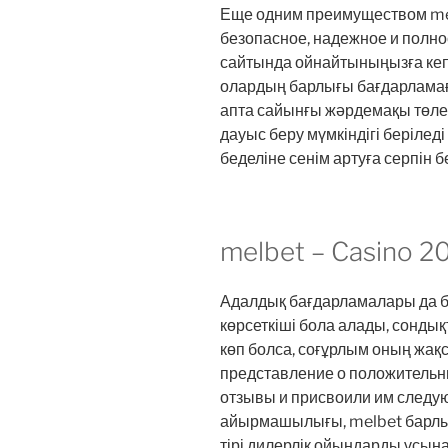
Еще одним преимуществом melb
безопасное, надежное и полнос
сайтында ойнайтыныңызға кепі
олардың барлығы бағдарламағ
апта сайынғы жәрдемақы төле
дауыс беру мүмкіндігі беріле
беделіне сенім артуға серпін б
melbet – Casino 2
Адалдық бағдарламалары да бе
көрсеткіші бола алады, сонды
көп болса, соғұрлым оның жақ
представление о положительн
отзывы и присвоили им следую
айырмашылығы, melbet барлық
тірі дилерлік ойындарды ұсынад