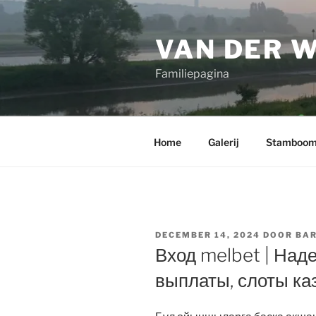
Ga
naar
VAN DER 
de
inhoud
Familiepagina
Home
Galerij
Stamboo
GEPLAATST
DECEMBER 14, 2024
DOOR
BAR
OP
Вход melbet | Над
выплаты, слоты ка