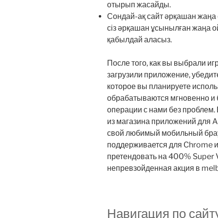
отырып жасайды.
Сондай-ақ сайт әрқашан жаңа
сіз әрқашан ұсынылған жаңа о
қабылдай аласыз.
После того, как вы выбрали игр
загрузили приложение, убедите
которое вы планируете исполь
обрабатываются мгновенно и 
операции с нами без проблем.
из магазина приложений для A
свой любимый мобильный брау
поддерживается для Chrome и 
претендовать на 400% Super 
непревзойденная акция в melb
Навигация по сайт