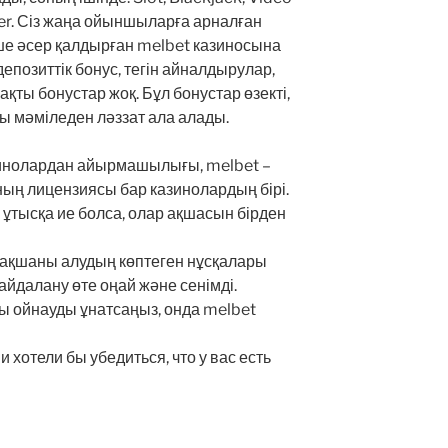
ker. Сіз жаңа ойыншыларға арналған
е әсер қалдырған melbet казиносына
епозиттік бонус, тегін айналдырулар,
ақты бонустар жоқ. Бұл бонустар өзекті,
ы мәміледен ләззат ала алады.
азинолардан айырмашылығы, melbet –
ң лицензиясы бар казинолардың бірі.
 ұтысқа ие болса, олар ақшасын бірден
 ақшаны алудың көптеген нұсқалары
йдалану өте оңай және сенімді.
ды ойнауды ұнатсаңыз, онда melbet
 хотели бы убедиться, что у вас есть