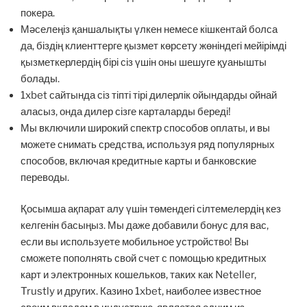
покера.
Мәселеңіз қаншалықты үлкен немесе кішкентай болса
да, біздің клиенттерге қызмет көрсету жөніндегі мейірімді
қызметкерлердің бірі сіз үшін оны шешуге қуанышты
болады.
1xbet сайтында сіз тіпті тірі дилерлік ойындарды ойнай
аласыз, онда дилер сізге карталарды береді!
Мы включили широкий спектр способов оплаты, и вы
можете снимать средства, используя ряд популярных
способов, включая кредитные карты и банковские
переводы.
Қосымша ақпарат алу үшін төмендегі сілтемелердің кез
келгенін басыңыз. Мы даже добавили бонус для вас,
если вы используете мобильное устройство! Вы
сможете пополнять свой счет с помощью кредитных
карт и электронных кошельков, таких как Neteller,
Trustly и других. Казино 1xbet, наиболее известное