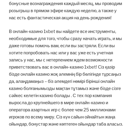
бонусные вознаграждения каждый месяц, мы проводим
розыгрыш в прямом эфире каждую неделю, а также у
нас есть фантастическая акция на день рождения!
В онлайн-казино 1xbet вы найдете все инструменты,
необходимые для того, чтобы сразу начать играть, и мы
даже готовы помочь вам, если вы застряли. Если вы
хотите попробовать нас или у вас уже есть учетная
запись у нас, мы с нетерпением ждем возможности
приветствовать вас в онлайн-казино 1xbet! Сіз қазір
бізде онлайн казино жоқ әлемнің бір бөлігінде тұрсаңыз
да, алаңдамаңыз – біз әлемдегі нөмірі бірінші онлайн
казино болғанымызды мақтан тұтамыз және бізде сізге
сәйкес келетін казино болады . С тех пор компания
выросла до крупнейшего в мире онлайн-казино и
оператора азартных игр с более чем 25 миллионами
игроков по всему миру. Сіз күн сайын ойнайтын жаңа
ойындар, бонустар және көптеген ойындар таба аласыз.