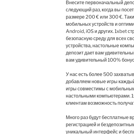
Внесите первоначальный депоз
следующий раз, когда вы посет
размере 200 € или 300 €. Так
мобильных устройств и оптим
Android, iOS и других. 1xbet 
безопасную среду для всех сво
устройства, настольные компь
депозит дает вам удивительны
вам удивительный 100% бонус,
У нас есть более 500 захваты
добавляем новые игры каждый 
игры совместимы с мобильным
настольными компьютерами. 1
клиентам возможность получа
Много раз будут бесплатные в
регистрацией и бездепозитным
уникальный интерфейс и бесп