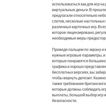
использоваться как для игр на 
виртуальные деньги. В прошло
предлагали относительно небо
слотов, несколько настольных 
различных карточных игр. Всег
которое лицензировано, регул
необходимые меры предосторо
Проведя пальцем по экрану и 
нужные игровые параметры, и о
которые понравятся большинст
графика и хорошо представленн
бесплатных версиях, вы забира
чтобы вернуть депозит. Казино
также требования британского
которые должны соблюдать игр
выплаты, большой выбор игр 
безопасности.