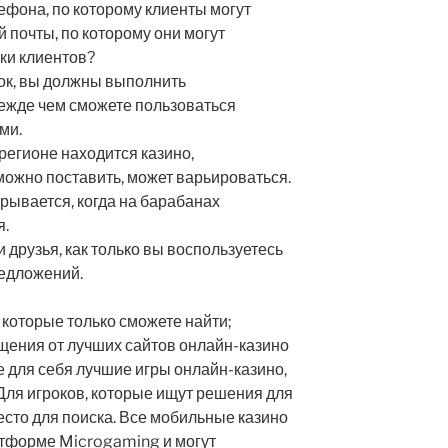
ефона, по которому клиенты могут
й почты, по которому они могут
ки клиентов?
ок, вы должны выполнить
ежде чем сможете пользоваться
ми.
 регионе находится казино,
ожно поставить, может варьироваться.
рывается, когда на барабанах
я.
 друзья, как только вы воспользуетесь
едложений.
 которые только сможете найти;
щения от лучших сайтов онлайн-казино
е для себя лучшие игры онлайн-казино,
 Для игроков, которые ищут решения для
есто для поиска. Все мобильные казино
тформе Microgaming и могут