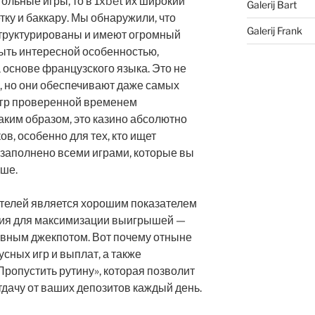
тольные игры, то в 1xbet их широкий
Galerij Bart
тку и баккару. Мы обнаружили, что
Galerij Frank
структурированы и имеют огромный
ыть интересной особенностью,
а основе французского языка. Это не
, но они обеспечивают даже самых
игр проверенной временем
аким образом, это казино абсолютно
ов, особенно для тех, кто ищет
заполнено всеми играми, которые вы
ьше.
телей является хорошим показателем
гия для максимизации выигрышей —
сивным джекпотом. Вот почему отныне
сных игр и выплат, а также
ропустить рутину», которая позволит
дачу от ваших депозитов каждый день.