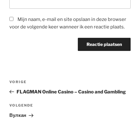
Mijn naam, e-mail en site opslaan in deze browser
voor de volgende keer wanneer ik een reactie plaats.
Berichtnavigatie
Vorig
VORIGE
bericht
FLAGMAN Online Casino – Casino and Gambling
Volgend
VOLGENDE
bericht
Вулкан