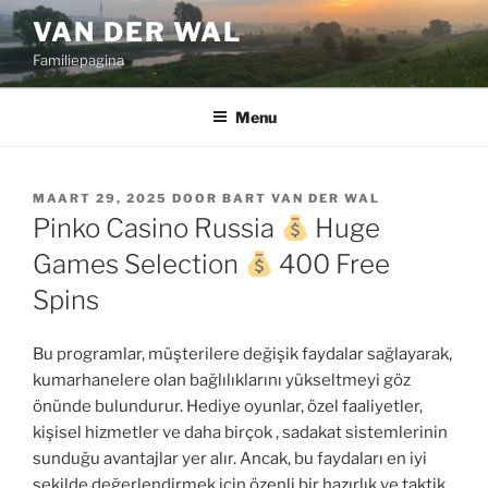
Ga
VAN DER WAL
naar
Familiepagina
de
inhoud
Menu
GEPLAATST
MAART 29, 2025
DOOR
BART VAN DER WAL
OP
Pinko Casino Russia
Huge
Games Selection
400 Free
Spins
Bu programlar, müşterilere değişik faydalar sağlayarak,
kumarhanelere olan bağlılıklarını yükseltmeyi göz
önünde bulundurur. Hediye oyunlar, özel faaliyetler,
kişisel hizmetler ve daha birçok , sadakat sistemlerinin
sunduğu avantajlar yer alır. Ancak, bu faydaları en iyi
şekilde değerlendirmek için özenli bir hazırlık ve taktik