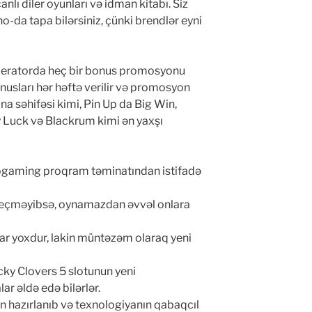
anlı diler oyunları və idman kitabı. Siz
o-da tapa bilərsiniz, çünki brendlər eyni
peratorda heç bir bonus promosyonu
nusları hər həftə verilir və promosyon
na səhifəsi kimi, Pin Up da Big Win,
 Luck və Blackrum kimi ən yaxşı
rogaming proqram təminatından istifadə
seçməyibsə, oynamazdan əvvəl onlara
ar yoxdur, lakin müntəzəm olaraq yeni
cky Clovers 5 slotunun yeni
ar əldə edə bilərlər.
n hazırlanıb və texnologiyanın qabaqcıl