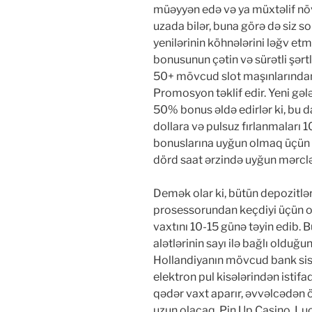
müəyyən edə və ya müxtəlif n
uzada bilər, buna görə də siz s
yenilərinin köhnələrini ləğv et
bonusunun çətin və sürətli şərt
50+ mövcud slot maşınlarından 
Promosyon təklif edir. Yeni gələ
50% bonus əldə edirlər ki, b
dollara və pulsuz fırlanmaları 1
bonuslarına uyğun olmaq üçün 
dörd saat ərzində uyğun mərclər
Demək olar ki, bütün depozitlər
prosessorundan keçdiyi üçün 
vaxtını 10-15 günə təyin edib. 
alətlərinin sayı ilə bağlı olduğ
Hollandiyanın mövcud bank siste
elektron pul kisələrindən istif
qədər vaxt aparır, əvvəlcədən
uzun olacaq. Pin Up Casino, Lu