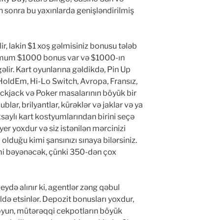
n sonra bu yaxınlarda genişləndirilmiş
ir, lakin $1 xoş gəlmisiniz bonusu tələb
simum $1000 bonus var və $1000-ın
əlir. Kart oyunlarına gəldikdə, Pin Up
oldEm, Hi-Lo Switch, Avropa, Fransız,
ckjack və Poker masalarının böyük bir
ublar, brilyantlar, kürəklər və jaklar və ya
saylı kart kostyumlarından birini seçə
iyer yoxdur və siz istənilən mərcinizi
 olduğu kimi şansınızı sınaya bilərsiniz.
mi bəyənəcək, çünki 350-dən çox
eydə alınır ki, agentlər zəng qəbul
ldə etsinlər. Depozit bonusları yoxdur,
 oyun, mütərəqqi cekpotların böyük