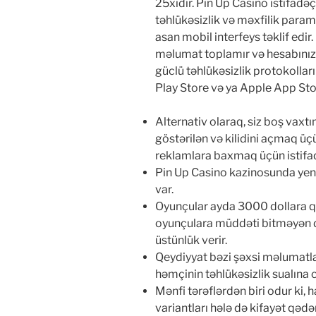
25xidir. Pin Up Casino istifadəç
təhlükəsizlik və məxfilik param
asan mobil interfeys təklif edi
məlumat toplamır və hesabınız
güclü təhlükəsizlik protokolla
Play Store və ya Apple App Stor
Alternativ olaraq, siz boş vaxt
göstərilən və kilidini açmaq üç
reklamlara baxmaq üçün istifad
Pin Up Casino kazinosunda yeni
var.
Oyunçular ayda 3000 dollara qəd
oyunçulara müddəti bitməyən d
üstünlük verir.
Qeydiyyat bəzi şəxsi məlumatla
həmçinin təhlükəsizlik sualına
Mənfi tərəflərdən biri odur ki
variantları hələ də kifayət qə