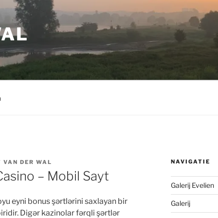
WAL
m
NAVIGATIE
 VAN DER WAL
Casino – Mobil Sayt
Galerij Evelien
u eyni bonus şərtlərini saxlayan bir
Galerij
dir. Digər kazinolar fərqli şərtlər