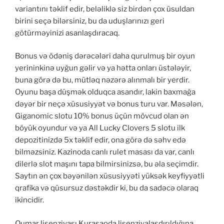
variantını təklif edir, beləliklə siz birdən çox üsuldan
birini seçə bilərsiniz, bu da uduşlarınızı geri
götürməyinizi asanlaşdıracaq.
Bonus və ödəniş dərəcələri daha qurulmuş bir oyun
yerininkinə uyğun gəlir və ya hətta onları üstələyir,
buna görə də bu, mütləq nəzərə alınmalı bir yerdir.
Oyunu başa düşmək olduqca asandır, lakin baxmağa
dəyər bir neçə xüsusiyyət və bonus turu var. Məsələn,
Giganomic slotu 10% bonus üçün mövcud olan ən
böyük oyundur və ya All Lucky Clovers 5 slotu ilk
depozitinizdə 5x təklif edir, ona görə də səhv edə
bilməzsiniz. Kazinoda canlı rulet masası da var, canlı
dilerlə slot maşını tapa bilmirsinizsə, bu əla seçimdir.
Saytın ən çox bəyənilən xüsusiyyəti yüksək keyfiyyətli
qrafika və qüsursuz dəstəkdir ki, bu da sadəcə olaraq
ikincidir.
Qumar lisenziyası Kurasaoda lisenziyalaşdırıldığına