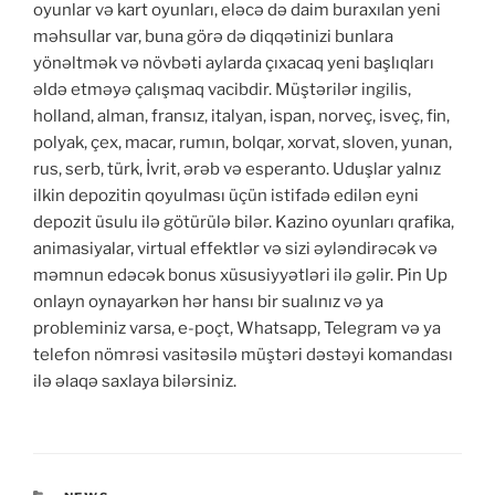
oyunlar və kart oyunları, eləcə də daim buraxılan yeni
məhsullar var, buna görə də diqqətinizi bunlara
yönəltmək və növbəti aylarda çıxacaq yeni başlıqları
əldə etməyə çalışmaq vacibdir. Müştərilər ingilis,
holland, alman, fransız, italyan, ispan, norveç, isveç, fin,
polyak, çex, macar, rumın, bolqar, xorvat, sloven, yunan,
rus, serb, türk, İvrit, ərəb və esperanto. Uduşlar yalnız
ilkin depozitin qoyulması üçün istifadə edilən eyni
depozit üsulu ilə götürülə bilər. Kazino oyunları qrafika,
animasiyalar, virtual effektlər və sizi əyləndirəcək və
məmnun edəcək bonus xüsusiyyətləri ilə gəlir. Pin Up
onlayn oynayarkən hər hansı bir sualınız və ya
probleminiz varsa, e-poçt, Whatsapp, Telegram və ya
telefon nömrəsi vasitəsilə müştəri dəstəyi komandası
ilə əlaqə saxlaya bilərsiniz.