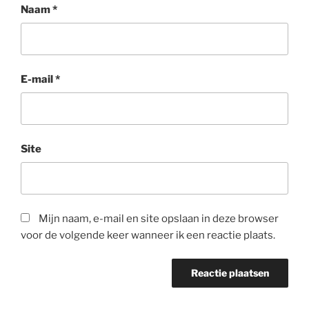
Naam
*
E-mail
*
Site
Mijn naam, e-mail en site opslaan in deze browser
voor de volgende keer wanneer ik een reactie plaats.