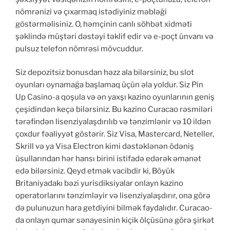
nömrənizi və çıxarmaq istədiyiniz məbləği
göstərməlisiniz. O, həmçinin canlı söhbət xidməti
şəklində müştəri dəstəyi təklif edir və e-poçt ünvanı və
pulsuz telefon nömrəsi mövcuddur.
Siz depozitsiz bonusdan həzz ala bilərsiniz, bu slot
oyunları oynamağa başlamaq üçün əla yoldur. Siz Pin
Up Casino-a qoşula və ən yaxşı kazino oyunlarının geniş
çeşidindən keçə bilərsiniz. Bu kazino Curacao rəsmiləri
tərəfindən lisenziyalaşdırılıb və tənzimlənir və 10 ildən
çoxdur fəaliyyət göstərir. Siz Visa, Mastercard, Neteller,
Skrill və ya Visa Electron kimi dəstəklənən ödəniş
üsullarından hər hansı birini istifadə edərək əmanət
edə bilərsiniz. Qeyd etmək vacibdir ki, Böyük
Britaniyadakı bəzi yurisdiksiyalar onlayn kazino
operatorlarını tənzimləyir və lisenziyalaşdırır, ona görə
də pulunuzun hara getdiyini bilmək faydalıdır. Curacao-
da onlayn qumar sənayesinin kiçik ölçüsünə görə şirkət