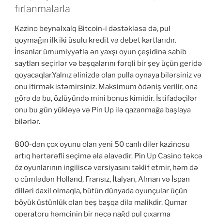
fırlanmalarla
Kazino beynəlxalq Bitcoin-i dəstəkləsə də, pul
qoymağın ilk iki üsulu kredit və debet kartlarıdır.
İnsanlar ümumiyyətlə ən yaxşı oyun çeşidinə sahib
saytları seçirlər və başqalarını fərqli bir şey üçün geridə
qoyacaqlar.Yalnız əlinizdə olan pulla oynaya bilərsiniz və
onu itirmək istəmirsiniz. Maksimum ödəniş verilir, ona
görə də bu, özlüyündə mini bonus kimidir. İstifadəçilər
onu bu gün yükləyə və Pin Up ilə qazanmağa başlaya
bilərlər.
800-dən çox oyunu olan yeni 50 canlı diler kazinosu
artıq hərtərəfli seçimə əla əlavədir. Pin Up Casino təkcə
öz oyunlarının ingiliscə versiyasını təklif etmir, həm də
o cümlədən Holland, Fransız, İtalyan, Alman və İspan
dilləri daxil olmaqla, bütün dünyada oyunçular üçün
böyük üstünlük olan beş başqa dilə malikdir. Qumar
operatoru həmçinin bir neçə nağd pul çıxarma