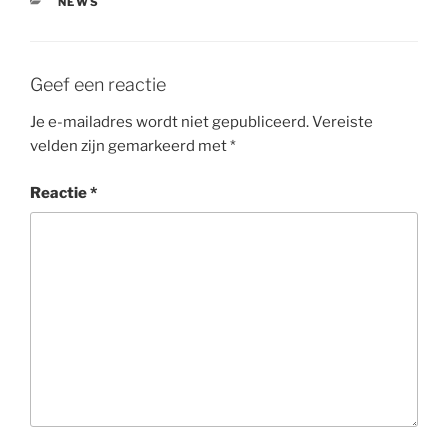
CATEGORIEËN
NEWS
Geef een reactie
Je e-mailadres wordt niet gepubliceerd.
Vereiste
velden zijn gemarkeerd met
*
Reactie
*