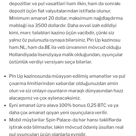
depozitlər və pul vəsaitləri həm ilkin, həm də sonrakı
depozit üçün fiat valyutalarından istifadə olunur.
Minimum əmanət 20 dollar, maksimum nağdlaşdırma
məbləği isə 3500 dollardır. Daha əvvəl izah edildiyi
kimi, mərc tələbləri kazino üçün vacibdir, çünki siz
yalnız öz pulunuzla oynaya bilərsiniz. Pin Up kazinosu
həm.NL, həm də.BE ilə veb ünvanının mövcud olduğu
Hollandiyada lisenziyaya malik olduğundan, oyunçular
üstünlük verdiyi versiyanı seçə bilərlər.
Pin Up kazinosunda müəyyən edilmiş əmanətlər və pul
çıxarma limitlərindən xəbərdar olduğunuzdan əmin
olun və siz onlayn oyunların maraqlı dünyasından həzz
alacaqsınız və çox əylənəcəksiniz.
Eyni əmanət üzrə əlavə 100% bonus 0,25 BTC və ya
daha çox əmanət qoyan yeni oyunçulara verilir.
Mobil müştərilər Spin Palace-da hər hansı təkliflərdə
iştirak edə bilməzlər, lakin mövcud ödəniş üsulları real
pul oyunçuları üçün olanlarla eynidir.