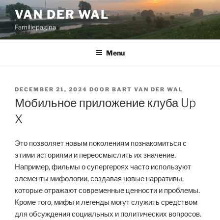
Ga
VAN DER WAL
naar
Familiepagina
de
inhoud
Menu
GEPLAATST
DECEMBER 21, 2024
DOOR
BART VAN DER WAL
OP
Мобильное приложение клуба Up
X
Это позволяет новым поколениям познакомиться с
этими историями и переосмыслить их значение.
Например, фильмы о супергероях часто используют
элементы мифологии, создавая новые нарративы,
которые отражают современные ценности и проблемы.
Кроме того, мифы и легенды могут служить средством
для обсуждения социальных и политических вопросов.