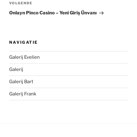
Volgend
VOLGENDE
bericht
Onlayn Pinco Casino – Yeni Giriş Ünvanı
NAVIGATIE
Galerij Evelien
Galerij
Galerij Bart
Galerij Frank