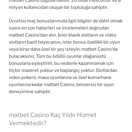
matbet Casino uygulamasıdır. 20 dilde mevcuttur ve 8
milyon kullanıcıdan oluşan bir topluluğa sahiptir.
Ücretsiz maç bonuslarımızla ilgili bilgiler de dahil olmak
üzere en son haberleri ve incelemeleri doğrudan
matbet Casino’dan alın. İster klasik slotların ve video
slotların basit heyecanını, ister bonus özellikli bir oyun
veya biraz daha özel bir şey isteyin; matbet Casino’da
bulacaksınız. Tüm bu ödüllü oyunlar olağanüstü
bonuslarla eşleştirilir, bu nedenle kazanmamak için
hiçbir mazeret yoktur ve başlangıç yoktur. Slotlardan
video pokere, masa oyunlarına ve özel kumarhane
oyunlarına kadar matbet Casino, benzersiz bir oyun
deneyimine sahiptir.
matbet Casino Kaç Yıldır Hizmet
Vermektedir?