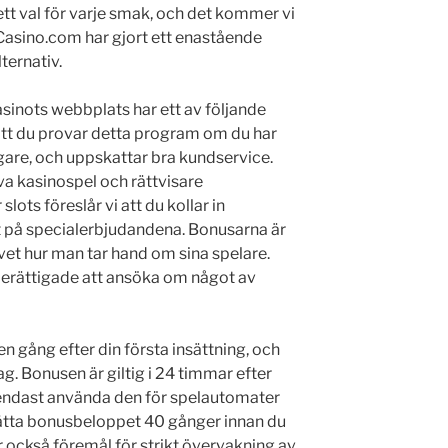
 ett val för varje smak, och det kommer vi
Casino.com har gjort ett enastående
ternativ.
asinots webbplats har ett av följande
att du provar detta program om du har
digare, och uppskattar bra kundservice.
va kasinospel och rättvisare
slots föreslår vi att du kollar in
t på specialerbjudandena. Bonusarna är
et hur man tar hand om sina spelare.
berättigade att ansöka om något av
n gång efter din första insättning, och
ag. Bonusen är giltig i 24 timmar efter
 endast använda den för spelautomater
ätta bonusbeloppet 40 gånger innan du
är också föremål för strikt övervakning av