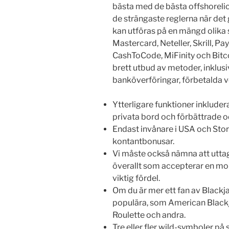
bästa med de bästa offshorelic
de strängaste reglerna när det 
kan utföras på en mängd olika s
Mastercard, Neteller, Skrill, P
CashToCode, MiFinity och Bitcoi
brett utbud av metoder, inklusiv
banköverföringar, förbetalda v
Ytterligare funktioner inklude
privata bord och förbättrade 
Endast invånare i USA och Stor
kontantbonusar.
Vi måste också nämna att uttags
överallt som accepterar en mob
viktig fördel.
Om du är mer ett fan av Blackj
populära, som American Blackj
Roulette och andra.
Tre eller fler wild-symboler p