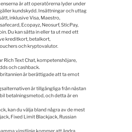
enserna är att operatörerna lyder under
gäller kundskydd. Insättningar och uttag
ätt, inklusive Visa, Maestro,
aysafecard, Ecopayz, Neosurf, SticPay,
n. Du kan sätta in eller ta ut med ett
e kreditkort, betalkort,
ouchers och kryptovalutor.
rar Rich Text Chat, kompetenshöjare,
odds och cashback.
britannien är berättigade att ta emot
alternativen är tillgängliga från nästan
il betalningsmetod, och detta är en
ack, kan du välja bland några av de mest
ack, Fixed Limit Blackjack, Russian
å samma vinstlinje kommer att ändra