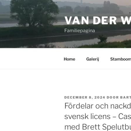
Ga
naar
VAN DER 
de
inhoud
Familiepagina
Home
Galerij
Stamboo
GEPLAATST
DECEMBER 8, 2024
DOOR
BART
OP
Fördelar och nackd
svensk licens – Ca
med Brett Spelutb