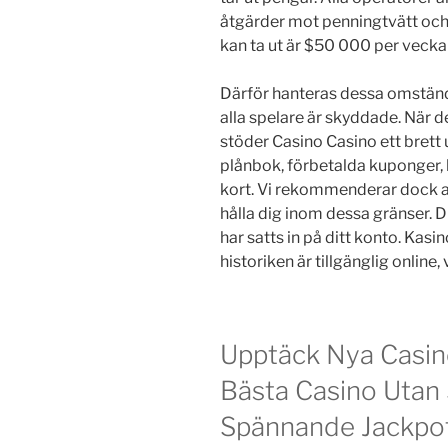
åtgärder mot penningtvätt och
kan ta ut är $50 000 per veck
Därför hanteras dessa omständ
alla spelare är skyddade. När 
stöder Casino Casino ett brett u
plånbok, förbetalda kuponger, 
kort. Vi rekommenderar dock att
hålla dig inom dessa gränser. D
har satts in på ditt konto. Kasin
historiken är tillgänglig online,
Upptäck Nya Casin
Bästa Casino Utan 
Spännande Jackpo