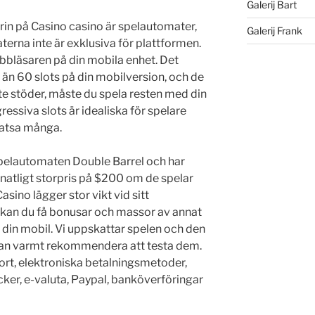
Galerij Bart
in på Casino casino är spelautomater,
Galerij Frank
rna inte är exklusiva för plattformen.
ebbläsaren på din mobila enhet. Det
än 60 slots på din mobilversion, och de
te stöder, måste du spela resten med din
essiva slots är idealiska för spelare
satsa många.
spelautomaten Double Barrel och har
ånatligt storpris på $200 om de spelar
asino lägger stor vikt vid sitt
 kan du få bonusar och massor av annat
 din mobil. Vi uppskattar spelen och den
kan varmt rekommendera att testa dem.
kort, elektroniska betalningsmetoder,
ker, e-valuta, Paypal, banköverföringar