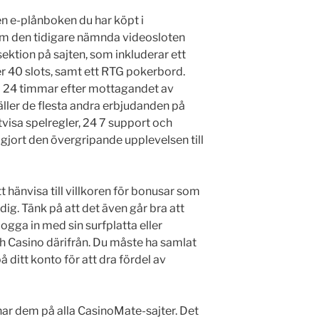
 e-plånboken du har köpt i
om den tidigare nämnda videosloten
sektion på sajten, som inkluderar ett
er 40 slots, samt ett RTG pokerbord.
m 24 timmar efter mottagandet av
ler de flesta andra erbjudanden på
visa spelregler, 24 7 support och
jort den övergripande upplevelsen till
tt hänvisa till villkoren för bonusar som
dig. Tänk på att det även går bra att
gga in med sin surfplatta eller
 Casino därifrån. Du måste ha samlat
 ditt konto för att dra fördel av
ar dem på alla CasinoMate-sajter. Det