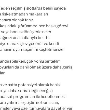
eden seçilmiş slotlarda belirli sayıda
ı riske atmadan makaraları
nıza olanak tanır.
arkasındaki görünmez ince baskı görevi
er veya bonus dönüşlerle neler
nızı ana hatlarıyla belirtir.
kiye olarak işlev geeörür ve kendi
anenin oyun seçimini keşfetmenize
landırabilirken, çok yönlü bir teklif
oyunları da dahil olmak üzere daha geniş
ar.
n ve hatta potansiyel olarak bahis
konuya daha sonra değineceğiz)
adakat programları ile hedeflenmesi
para yatırma eşleştirme bonusları,
rmeler veya özel turnuvalara davetler yer