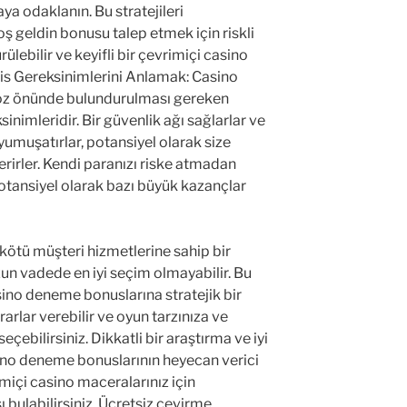
a odaklanın. Bu stratejileri
oş geldin bonusu talep etmek için riskli
lebilir ve keyifli bir çevrimiçi casino
his Gereksinimlerini Anlamak: Casino
göz önünde bulundurulması gereken
inimleridir. Bir güvenlik ağı sağlarlar ve
yumuşatırlar, potansiyel olarak size
rirler. Kendi paranızı riske atmadan
tansiyel olarak bazı büyük kazançlar
 kötü müşteri hizmetlerine sahip bir
un vadede en iyi seçim olmayabilir. Bu
sino deneme bonuslarına stratejik bir
ararlar verebilir ve oyun tarzınıza ve
eçebilirsiniz. Dikkatli bir araştırma ve iyi
sino deneme bonuslarının heyecan verici
miçi casino maceralarınız için
bulabilirsiniz. Ücretsiz çevirme