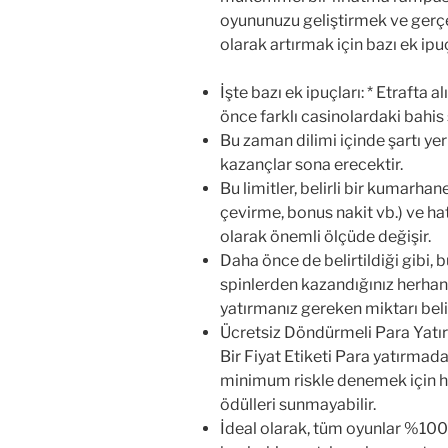
oyununuzu geliştirmek ve gerç
olarak artırmak için bazı ek ipuç
İşte bazı ek ipuçları: * Etrafta a
önce farklı casinolardaki bahis ş
Bu zaman dilimi içinde şartı yer
kazançlar sona erecektir.
Bu limitler, belirli bir kumarha
çevirme, bonus nakit vb.) ve ha
olarak önemli ölçüde değişir.
Daha önce de belirtildiği gibi, 
spinlerden kazandığınız herha
yatırmanız gereken miktarı belir
Ücretsiz Döndürmeli Para Yatı
Bir Fiyat Etiketi Para yatırmad
minimum riskle denemek için h
ödülleri sunmayabilir.
İdeal olarak, tüm oyunlar %100 