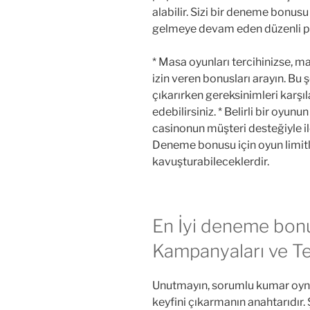
alabilir. Sizi bir deneme bonus
gelmeye devam eden düzenli pa
* Masa oyunları tercihinizse, m
izin veren bonusları arayın. Bu ş
çıkarırken gereksinimleri karş
edebilirsiniz. * Belirli bir oyu
casinonun müşteri desteğiyle 
Deneme bonusu için oyun limitle
kavuşturabileceklerdir.
En İyi deneme bonu
Kampanyaları ve Tek
Unutmayın, sorumlu kumar oyn
keyfini çıkarmanın anahtarıdır.