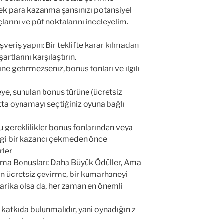
ek para kazanma şansınızı potansiyel
larını ve püf noktalarını inceleyelim.
lışveriş yapın: Bir teklifte karar kılmadan
artlarını karşılaştırın.
ine getirmezseniz, bonus fonları ve ilgili
neye, sunulan bonus türüne (ücretsiz
tta oynamayı seçtiğiniz oyuna bağlı
bu gereklilikler bonus fonlarından veya
ngi bir kazancı çekmeden önce
ler.
rma Bonusları: Daha Büyük Ödüller, Ama
an ücretsiz çevirme, bir kumarhaneyi
arika olsa da, her zaman en önemli
katkıda bulunmalıdır, yani oynadığınız