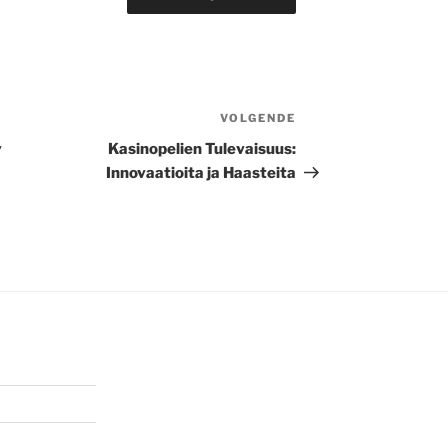
VOLGENDE
Volgend
bericht
y
Kasinopelien Tulevaisuus:
Innovaatioita ja Haasteita