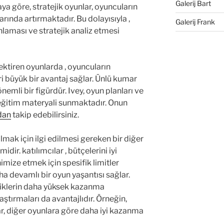
Galerij Bart
ya göre, stratejik oyunlar, oyuncuların
ında artırmaktadır. Bu dolayısıyla ,
Galerij Frank
anlaması ve stratejik analiz etmesi
rektiren oyunlarda , oyuncuların
ri büyük bir avantaj sağlar. Ünlü kumar
emli bir figürdür. Ivey, oyun planları ve
 eğitim materyali sunmaktadır. Onun
dan
takip edebilirsiniz.
olmak için ilgi edilmesi gereken bir diğer
dir. katılımcılar , bütçelerini iyi
nimize etmek için spesifik limitler
a devamlı bir oyun yaşantısı sağlar.
nliklerin daha yüksek kazanma
aştırmaları da avantajlıdır. Örneğin,
ar, diğer oyunlara göre daha iyi kazanma