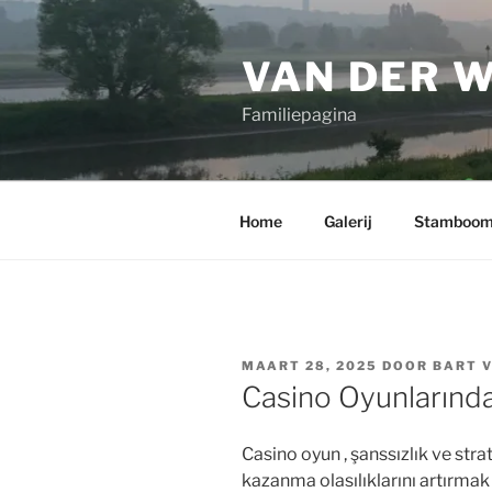
Ga
naar
VAN DER 
de
inhoud
Familiepagina
Home
Galerij
Stamboo
GEPLAATST
MAART 28, 2025
DOOR
BART 
OP
Casino Oyunlarında 
Casino oyun , şanssızlık ve strate
kazanma olasılıklarını artırmak i