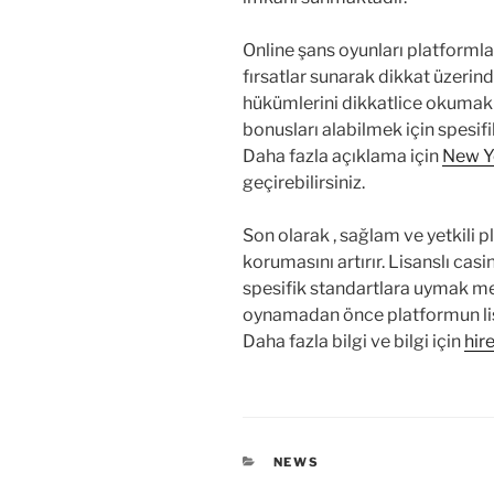
Online şans oyunları platformlar
fırsatlar sunarak dikkat üzerin
hükümlerini dikkatlice okumak v
bonusları alabilmek için spesifi
Daha fazla açıklama için
New Y
geçirebilirsiniz.
Son olarak , sağlam ve yetkili
korumasını artırır. Lisanslı cas
spesifik standartlara uymak mec
oynamadan önce platformun lisa
Daha fazla bilgi ve bilgi için
hir
CATEGORIEËN
NEWS