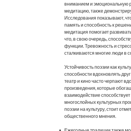
вниманием и эмоциональную ре
медитацию, также демонстрир
Исследования показывают, чт
память и способность к решени
медитация помогает развивать
что, в свою очередь, способс
функции. Тревожность и стрес
сталкиваются многие люди в 
Устойчивость поэзии как культ
способности вдохновлять друг
театр и кино часто черпают вд
произведения, которые обога
взаимодействие способствует 
многослойных культурных прои
поэзии на культуру, стоит отм
общественного мнения.
Ежегодные традиции также мо