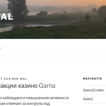
WAL
m
NAVIGATIE
T VAN DER WAL
 акции казино Gama
Galerij Evelien
и наблюдается повышенная активность
Galerij
рая отвечает за контроль над