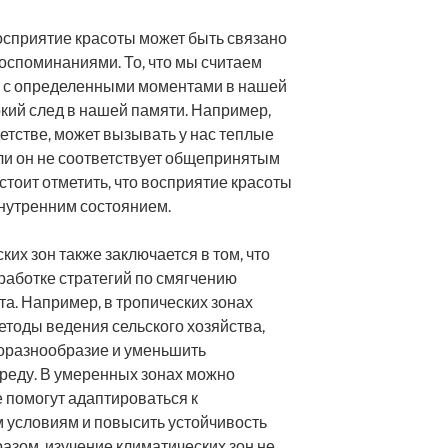
восприятие красоты может быть связано
оспоминаниями. То, что мы считаем
о с определенными моментами в нашей
окий след в нашей памяти. Например,
етстве, может вызывать у нас теплые
сли он не соответствует общепринятым
стоит отметить, что восприятие красоты
нутренним состоянием.
их зон также заключается в том, что
зработке стратегий по смягчению
а. Например, в тропических зонах
тоды ведения сельского хозяйства,
иоразнообразие и уменьшить
реду. В умеренных зонах можно
е помогут адаптироваться к
условиям и повысить устойчивость
разом, изучение климатических зон не