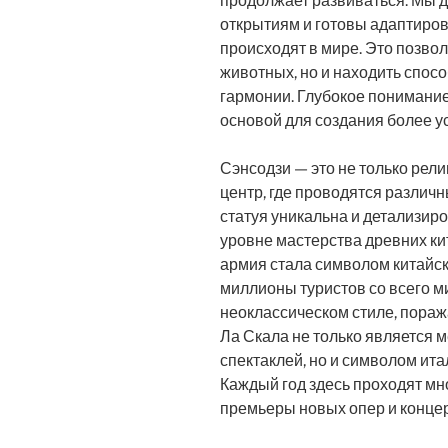
продолжает развиваться. Мы 
открытиям и готовы адаптиров
происходят в мире. Это позво
животных, но и находить спос
гармонии. Глубокое понимани
основой для создания более у
Сэнсодзи — это не только рели
центр, где проводятся различ
статуя уникальна и детализиро
уровне мастерства древних ки
армия стала символом китайск
миллионы туристов со всего м
неоклассическом стиле, пораж
Ла Скала не только является 
спектаклей, но и символом ит
Каждый год здесь проходят м
премьеры новых опер и концер