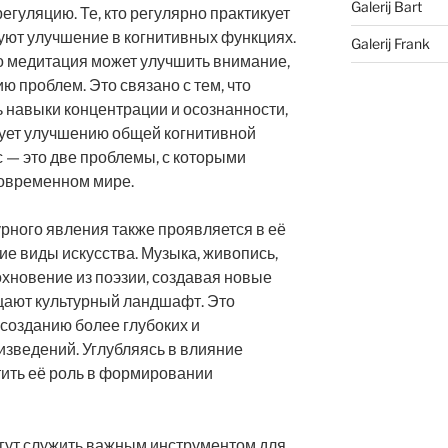
Galerij Bart
гуляцию. Те, кто регулярно практикует
уют улучшение в когнитивных функциях.
Galerij Frank
о медитация может улучшить внимание,
ю проблем. Это связано с тем, что
 навыки концентрации и осознанности,
твует улучшению общей когнитивной
с — это две проблемы, с которыми
современном мире.
урного явления также проявляется в её
ие виды искусства. Музыка, живопись,
охновение из поэзии, создавая новые
щают культурный ландшафт. Это
созданию более глубоких и
зведений. Углубляясь в влияние
етить её роль в формировании
гут служить важным инструментом для