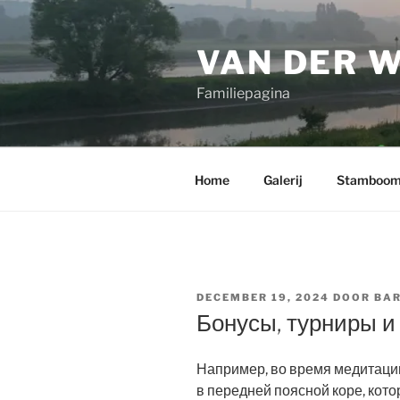
Ga
naar
VAN DER 
de
inhoud
Familiepagina
Home
Galerij
Stamboo
GEPLAATST
DECEMBER 19, 2024
DOOR
BAR
OP
Бонусы, турниры и
Например, во время медитаци
в передней поясной коре, кото