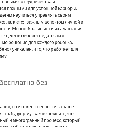
ь навыки сотрудничества и
тся важными для успешной карьеры.
 детям научиться управлять своим
кже является важным аспектом личной и
сти. Многообразие игр и их адаптация
е цели позволяет педагогам и
ные решения для каждого ребенка.
енок уникален, и то, что работает для
ому.
 бесплатно без
наний, но и ответственности за наше
ясь к будущему, важно помнить, что
ный и многогранный процесс, который