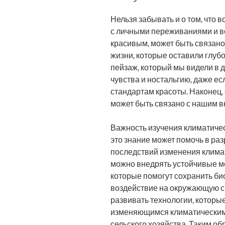
Нельзя забывать и о том, что 
с личными переживаниями и в
красивым, может быть связан
жизни, которые оставили глуб
пейзаж, который мы видели в д
чувства и ностальгию, даже е
стандартам красоты. Наконец, 
может быть связано с нашим в
Важность изучения климатическ
это знание может помочь в ра
последствий изменения климат
можно внедрять устойчивые ме
которые помогут сохранить б
воздействие на окружающую с
развивать технологии, которы
изменяющимся климатическим 
сельского хозяйства. Таким об