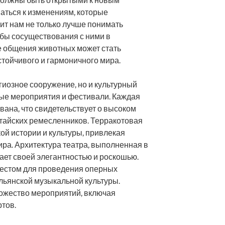
должны быть открытыми к новым
аться к изменениям, которые
лит нам не только лучше понимать
обы сосуществования с ними в
е общения животных может стать
стойчивого и гармоничного мира.
гиозное сооружение, но и культурный
ные мероприятия и фестивали. Каждая
вана, что свидетельствует о высоком
тайских ремесленников. Терракотовая
ой истории и культуры, привлекая
ира. Архитектура театра, выполненная в
ает своей элегантностью и роскошью.
местом для проведения оперных
альянской музыкальной культуры.
ножество мероприятий, включая
тов.