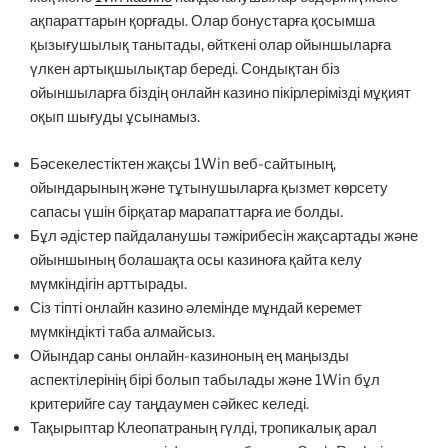
ақпараттарын қорғады. Олар бонустарға қосымша
қызығушылық танытады, өйткені олар ойыншыларға
үлкен артықшылықтар береді. Сондықтан біз
ойыншыларға біздің онлайн казино пікірлерімізді мұқият
оқып шығуды ұсынамыз.
Бәсекелестіктен жақсы 1Win веб-сайтының,
ойындарының және тұтынушыларға қызмет көрсету
сапасы үшін бірқатар марапаттарға ие болды.
Бұл әдістер пайдаланушы тәжірибесін жақсартады және
ойыншының болашақта осы казиноға қайта келу
мүмкіндігін арттырады.
Сіз тіпті онлайн казино әлемінде мұндай керемет
мүмкіндікті таба алмайсыз.
Ойындар саны онлайн-казиноның ең маңызды
аспектілерінің бірі болып табылады және 1Win бұл
критерийге сау таңдаумен сәйкес келеді.
Тақырыптар Клеопатраның гүлді, тропикалық арал