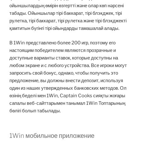
ойыншылардың өмірін өзгертті және олар көп нәрсені
табады. Ойыншылар тірі баккарат, тірі блэкджек, тірі
рулетка, тірі баккарат, тірі рулетка және тірі блэкджекті
қамтитын бүгінгі тірі ойындарды тамашалай алады.
В 1Win представлено более 200 игр, поэтому его
настоящим победителем являются прозрачные и
доступные варианты ставок, которые доступны на
любом экране и с любого устройства. Все игроки могут
запросить свой бонус, однако, чтобы получить это
предложение, вы должны внести депозит, используя
один из наших утвержденных банковских методов. Ол
өзінің беделі мен 1Win, Captain Cooks сияқты жоғары
сапалы веб-сайттарымен танымал 1Win Топтарының
бөлігі болып табылады.
1Win мобильное приложение