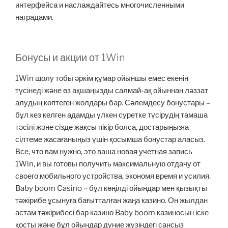
интерфейса и наслаждайтесь многочисленными
наградами.
Бонусы и акции от 1Win
1Win шолу тобы әркім құмар ойыншы емес екенін
түсінеді және өз ақшаңызды салмай-ақ ойыннан ләззат
алудың көптеген жолдары бар. Сәлемдесу бонустары –
бұл кез келген адамды үлкен суретке түсірудің тамаша
тәсілі және сізде жақсы пікір болса, достарыңызға
сілтеме жасағаныңыз үшін қосымша бонустар аласыз.
Все, что вам нужно, это ваша новая учетная запись
1Win, и вы готовы получить максимальную отдачу от
своего мобильного устройства, экономя время и усилия.
Baby boom Casino – бұл көңілді ойындар мен қызықты
тәжірибе ұсынуға бағытталған жаңа казино. Он жылдан
астам тәжірибесі бар казино Baby boom казиносын іске
қосты және бұл ойындар дүние жүзіндегі сансыз