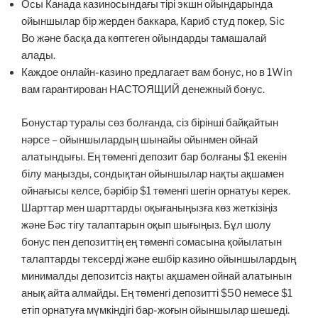
Осы Канада казиносындағы тірі экшн ойындарында
ойыншылар бір жерден баккара, Кариб студ покер, Sic
Bo және басқа да көптеген ойындарды тамашалай
алады.
Каждое онлайн-казино предлагает вам бонус, но в 1Win
вам гарантирован НАСТОЯЩИЙ денежный бонус.
Бонустар туралы сөз болғанда, сіз бірінші байқайтын
нәрсе – ойыншылардың шынайы ойынмен ойнай
алатындығы. Ең төменгі депозит бар болғаны $1 екенін
білу маңызды, сондықтан ойыншылар нақты ақшамен
ойнағысы келсе, бәрібір $1 төменгі шегін орнатуы керек.
Шарттар мен шарттарды оқығаныңызға көз жеткізіңіз
және Бәс тігу талаптарын оқып шығыңыз. Бұл шолу
бонус пен депозиттің ең төменгі сомасына қойылатын
талаптарды тексерді және ешбір казино ойыншылардың
минималды депозитсіз нақты ақшамен ойнай алатынын
анық айта алмайды. Ең төменгі депозитті $50 немесе $1
етіп орнатуға мүмкіндігі бар-жоғын ойыншылар шешеді.