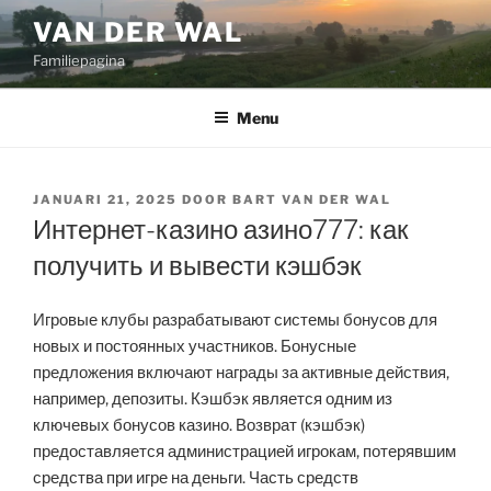
Ga
VAN DER WAL
naar
Familiepagina
de
inhoud
Menu
GEPLAATST
JANUARI 21, 2025
DOOR
BART VAN DER WAL
OP
Интернет-казино азино777: как
получить и вывести кэшбэк
Игровые клубы разрабатывают системы бонусов для
новых и постоянных участников. Бонусные
предложения включают награды за активные действия,
например, депозиты. Кэшбэк является одним из
ключевых бонусов казино. Возврат (кэшбэк)
предоставляется администрацией игрокам, потерявшим
средства при игре на деньги. Часть средств