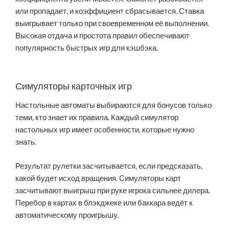
или пропадает, и коэффициент сбрасывается. Ставка
выигрывает только при своевременном её выполнении.
Высокая отдача и простота правил обеспечивают
популярность быстрых игр для кэшбэка.
Симуляторы карточных игр
Настольные автоматы выбираются для бонусов только
теми, кто знает их правила. Каждый симулятор
настольных игр имеет особенности, которые нужно
знать.
Результат рулетки засчитывается, если предсказать,
какой будет исход вращения. Симуляторы карт
засчитывают выигрыш при руке игрока сильнее дилера.
Перебор в картах в блэкджеке или баккара ведёт к
автоматическому проигрышу.