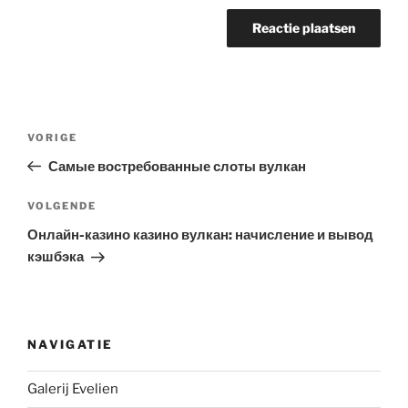
Berichtnavigatie
Vorig
VORIGE
bericht
Самые востребованные слоты вулкан
Volgend
VOLGENDE
bericht
Онлайн-казино казино вулкан: начисление и вывод
кэшбэка
NAVIGATIE
Galerij Evelien