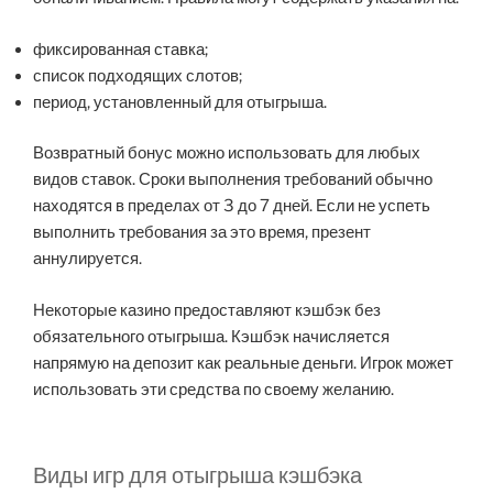
фиксированная ставка;
список подходящих слотов;
период, установленный для отыгрыша.
Возвратный бонус можно использовать для любых
видов ставок. Сроки выполнения требований обычно
находятся в пределах от 3 до 7 дней. Если не успеть
выполнить требования за это время, презент
аннулируется.
Некоторые казино предоставляют кэшбэк без
обязательного отыгрыша. Кэшбэк начисляется
напрямую на депозит как реальные деньги. Игрок может
использовать эти средства по своему желанию.
Виды игр для отыгрыша кэшбэка