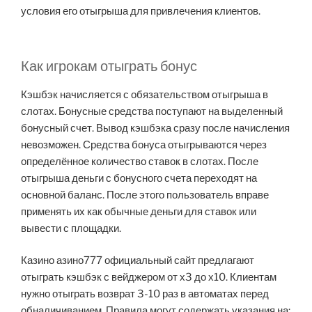
условия его отыгрыша для привлечения клиентов.
Как игрокам отыграть бонус
Кэшбэк начисляется с обязательством отыгрыша в
слотах. Бонусные средства поступают на выделенный
бонусный счет. Вывод кэшбэка сразу после начисления
невозможен. Средства бонуса отыгрываются через
определённое количество ставок в слотах. После
отыгрыша деньги с бонусного счета переходят на
основной баланс. После этого пользователь вправе
применять их как обычные деньги для ставок или
вывести с площадки.
Казино азино777 официальный сайт предлагают
отыграть кэшбэк с вейджером от х3 до х10. Клиентам
нужно отыграть возврат 3-10 раз в автоматах перед
обналичиванием. Правила могут содержать указания на: