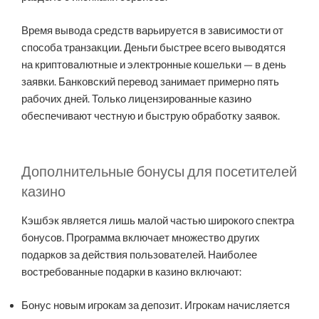
Время вывода средств варьируется в зависимости от
способа транзакции. Деньги быстрее всего выводятся
на криптовалютные и электронные кошельки — в день
заявки. Банковский перевод занимает примерно пять
рабочих дней. Только лицензированные казино
обеспечивают честную и быструю обработку заявок.
Дополнительные бонусы для посетителей
казино
Кэшбэк является лишь малой частью широкого спектра
бонусов. Программа включает множество других
подарков за действия пользователей. Наиболее
востребованные подарки в казино включают:
Бонус новым игрокам за депозит. Игрокам начисляется