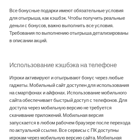
Все бонусные подарки имеют обязательные условия
для отыгрыша, как кэшбэк. Чтобы получить реальные
деньги с бонусов, важно выполнить все условия.
Требования по выполнению отыгрыша детализированы
в описании акций.
Использование кэшбэка на телефоне
Игроки активируют и отыгрывают бонус через любые
гаджеты. Мобильный сайт доступен для использования
на смартфонах и айфонах. Использование мобильного
сайта обеспечивает быстрый доступ с телефонов. Для
доступа через мобильную версию не требуется
скачивание приложений. Мобильная версия
запускается в любом рабочем браузере после перехода
по актуальной ссылке. Все сервисы с ПК доступны
игрокам через мобильную версию сайта. Мобильная