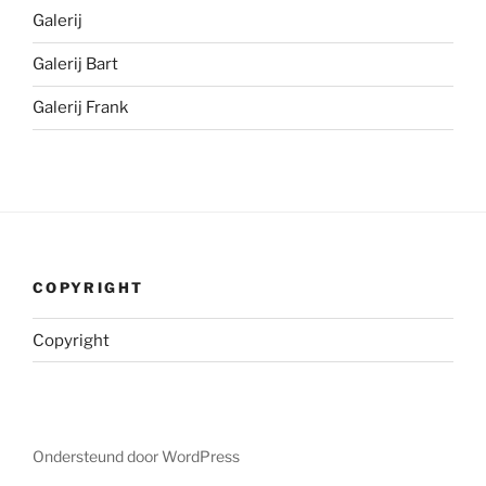
Galerij
Galerij Bart
Galerij Frank
COPYRIGHT
Copyright
Ondersteund door WordPress