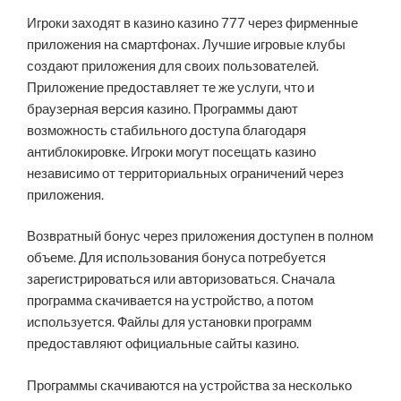
Игроки заходят в казино казино 777 через фирменные
приложения на смартфонах. Лучшие игровые клубы
создают приложения для своих пользователей.
Приложение предоставляет те же услуги, что и
браузерная версия казино. Программы дают
возможность стабильного доступа благодаря
антиблокировке. Игроки могут посещать казино
независимо от территориальных ограничений через
приложения.
Возвратный бонус через приложения доступен в полном
объеме. Для использования бонуса потребуется
зарегистрироваться или авторизоваться. Сначала
программа скачивается на устройство, а потом
используется. Файлы для установки программ
предоставляют официальные сайты казино.
Программы скачиваются на устройства за несколько