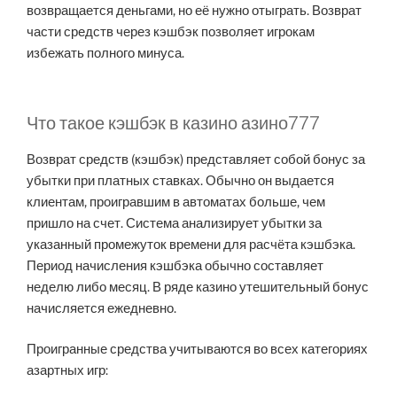
возвращается деньгами, но её нужно отыграть. Возврат
части средств через кэшбэк позволяет игрокам
избежать полного минуса.
Что такое кэшбэк в казино азино777
Возврат средств (кэшбэк) представляет собой бонус за
убытки при платных ставках. Обычно он выдается
клиентам, проигравшим в автоматах больше, чем
пришло на счет. Система анализирует убытки за
указанный промежуток времени для расчёта кэшбэка.
Период начисления кэшбэка обычно составляет
неделю либо месяц. В ряде казино утешительный бонус
начисляется ежедневно.
Проигранные средства учитываются во всех категориях
азартных игр: