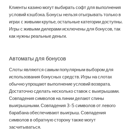
Клиенты казино могут выбирать софт для выполнения
условий кэшбэка. Бонусы нельзя отыгрывать только в
играх с живыми крупье, остальные категории доступны.
Игры с живыми дилерами исключены для бонусов, так
как нужны реальные деньги.
Автоматы для бонусов
Слоты являются самым популярным выбором для
использования бонусных средств. Игры на слотах
обычно упрощают выполнение условий возврата.
Достаточно сделать несколько ставок с выигрышами.
Совпадения символов на линии делают спины
выигрышными. Совпадения 3-5 символов от левого
барабана обеспечивают выигрыш. Совпадения
символов в обратную сторону также могут
засчитываться.