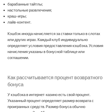
барабанные тайтлы;
настольные развлечения;
краш-игры;
лайв-контент.
Кэшбэк иногда начисляется за ставки только в слотах
или других играх. Каждый клуб индивидуально
определяет условия предоставления кэшбэка. Условия
начисления указаны в бонусной таблице или
соглашении.
Как рассчитывается процент возвратного
бонуса
У кэшбэка в интернет-казино есть свой процент.
Указанный процент определяет размер возврата с
проигранных средств. Размер бонуса обычно