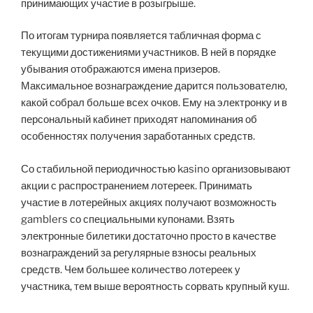
принимающих участие в розыгрыше.
По итогам турнира появляется табличная форма с
текущими достижениями участников. В ней в порядке
убывания отображаются имена призеров.
Максимальное вознаграждение дарится пользователю,
какой собрал больше всех очков. Ему на электронку и в
персональный кабинет приходят напоминания об
особенностях получения заработанных средств.
Со стабильной периодичностью kasino организовывают
акции с распространением лотереек. Принимать
участие в лотерейных акциях получают возможность
gamblers со специальными купонами. Взять
электронные билетики достаточно просто в качестве
вознаграждений за регулярные взносы реальных
средств. Чем большее количество лотереек у
участника, тем выше вероятность сорвать крупный куш.