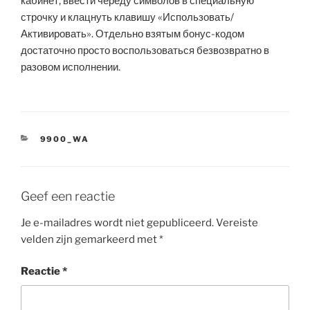
кабинет, ввести череду символов в специальную
строчку и клацнуть клавишу «Использовать/
Активировать». Отдельно взятым бонус-кодом
достаточно просто воспользоваться безвозвратно в
разовом исполнении.
CATEGORIEËN
9900_WA
Geef een reactie
Je e-mailadres wordt niet gepubliceerd.
Vereiste
velden zijn gemarkeerd met
*
Reactie
*