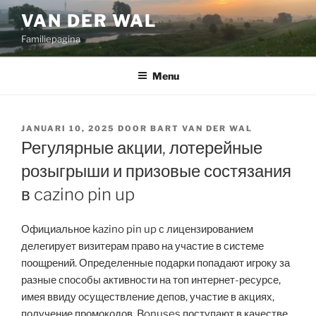
Ga
VAN DER WAL
naar
Familiepagina
de
inhoud
Menu
GEPLAATST
JANUARI 10, 2025
DOOR
BART VAN DER WAL
OP
Регулярные акции, лотерейные
розыгрыши и призовые состязания
в cazino pin up
Официальное kazino pin up с лицензированием
делегирует визитерам право на участие в системе
поощрений. Определенные подарки попадают игроку за
разные способы активности на топ интернет-ресурсе,
имея ввиду осуществление депов, участие в акциях,
получение промокодов. Bonuses поступают в качестве