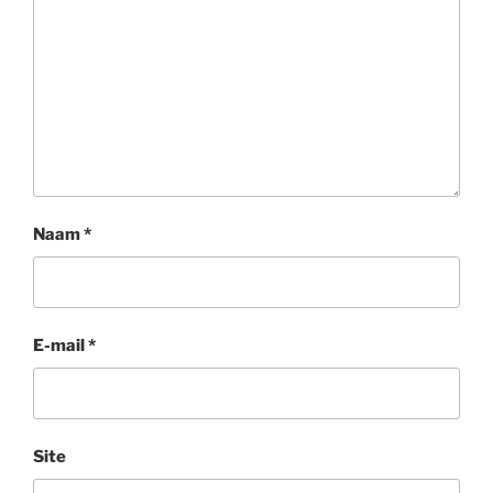
Naam
*
E-mail
*
Site