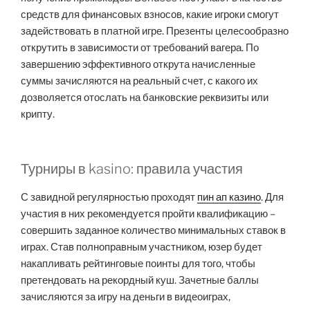
средств для финансовых взносов, какие игроки смогут
задействовать в платной игре. Презенты целесообразно
открутить в зависимости от требований вагера. По
завершению эффективного открута начисленные
суммы зачисляются на реальный счет, с какого их
дозволяется отослать на банковские реквизиты или
крипту.
Турниры в kasino: правила участия
С завидной регулярностью проходят
пин ап казино
. Для
участия в них рекомендуется пройти квалификацию –
совершить заданное количество минимальных ставок в
играх. Став полноправным участником, юзер будет
накапливать рейтинговые поинты для того, чтобы
претендовать на рекордный куш. Зачетные баллы
зачисляются за игру на деньги в видеоиграх,