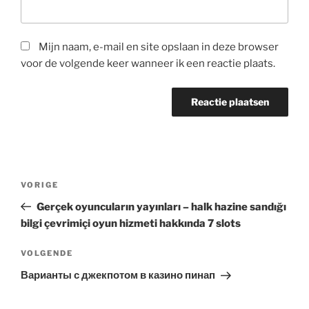
Mijn naam, e-mail en site opslaan in deze browser
voor de volgende keer wanneer ik een reactie plaats.
Berichtnavigatie
Vorig
VORIGE
bericht
Gerçek oyuncuların yayınları – halk hazine sandığı
bilgi çevrimiçi oyun hizmeti hakkında 7 slots
Volgend
VOLGENDE
bericht
Варианты с джекпотом в казино пинап