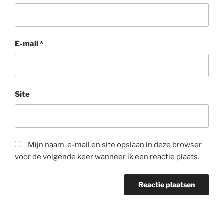
E-mail
*
Site
Mijn naam, e-mail en site opslaan in deze browser
voor de volgende keer wanneer ik een reactie plaats.