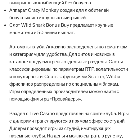
выигрышных комбинаций без бонусов.
Аппарат Crazy Monkey создан для любителей
бонусных игр и крупных выигрышей.
Слот Wild Shark Bonus Buy предлагает крупные
множители и 50 линий выплат.
Автоматы клуба 7к казино распределены по тематикам
и категориям для удобства. Для хитов и новинок в
каталоге предусмотрены отдельные разделы. Слоты
классифицированы по параметрам RTP, волатильности
и популярности. Слоты с функциями Scatter, Wild и
фриспинов распределены по специальным блокам.
Игры определенных производителей можно найти с
помощью фильтра «Провайдеры».
Раздел с Live Casino представлен на сайте клуба. Игры
с дилерами транслируются в прямом эфире со студий.
Дилеры проводят игры из студий, имитирующих
наземные клубы. На деньги можно сыграть в рулетку,