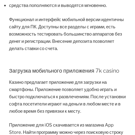
средства пополняются и выводятся мгновенно.
Функционал и интерфейс мобильной версии идентичны
сайту для ПК. Доступны все разделы с играми, есть
возможность тестировать большинство аппаратов без
денег и регистрации. Внесение депозита позволяет
делать ставки со счета.
Загрузка мобильного приложения 7k casino
Казино предлагает приложение для загрузки на
смартфоны. Приложение позволяет удобно играть и
быстро подключаться к развлечениям. После установки
софта посетители играют на деньги в любом месте и в
любое время без привязки к месту.
Приложение для iOS скачивается из магазина App
Store. Найти программу можно через поисковую строку