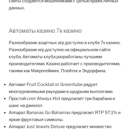
сайты создаются мошенниками с целью кражи личных
данных.
Автоматы казино 7к казино
Разнообразие азартных игр доступно в клубе 7к казино.
Разнообразие игр доступно на официальном сайте
клуба. Автоматы клуба разработаны лучшими
производителями. Казино работает с производителями,
такими как Микрогейминг, Плейтек и Эндорфина.
Автомат Fruit Cocktail от Greentube радует
многоуровневыми раундами и щедрыми выплатами.
Простой слот Always Hot предлагает три барабана и
шанс на джекпот.
Аппарат Bananas Go Bahamas предлагает RTP 97,1% и
яркие фруктовые символы.
Аппарат Just Jewels Deluxe предлагает множество