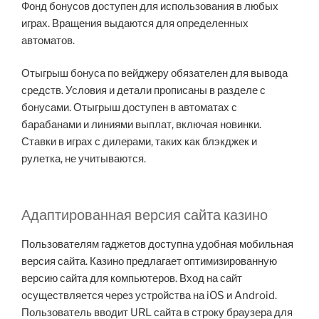
Фонд бонусов доступен для использования в любых
играх. Вращения выдаются для определенных
автоматов.
Отыгрыш бонуса по вейджеру обязателен для вывода
средств. Условия и детали прописаны в разделе с
бонусами. Отыгрыш доступен в автоматах с
барабанами и линиями выплат, включая новинки.
Ставки в играх с дилерами, таких как блэкджек и
рулетка, не учитываются.
Адаптированная версия сайта казино
Пользователям гаджетов доступна удобная мобильная
версия сайта. Казино предлагает оптимизированную
версию сайта для компьютеров. Вход на сайт
осуществляется через устройства на iOS и Android.
Пользователь вводит URL сайта в строку браузера для