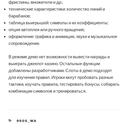
фриспины, множители и др.;
технические характеристики: количество линий и
барабанов;
таблица выигрышей: символы и их коэффициенты;
опция автоплея или ручного вращения;
оформление: графика и анимация, звуки и музыкальное
сопровождение.
В режиме демо нет возможности вывести награды и
выиграть джекпот казино. Остальные функции
добавлены разработчиками. Слоты в демо подходят
для изучения правил. Игроки могут пробовать разные
тактики, изучать правила, тестировать бонусы, собирать
комбинации символов и тренироваться.
CATEGORIEËN
9900_WA