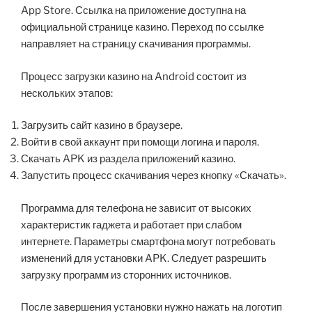
App Store. Ссылка на приложение доступна на
официальной странице казино. Переход по ссылке
направляет на страницу скачивания программы.
Процесс загрузки казино на Android состоит из
нескольких этапов:
Загрузить сайт казино в браузере.
Войти в свой аккаунт при помощи логина и пароля.
Скачать APK из раздела приложений казино.
Запустить процесс скачивания через кнопку «Скачать».
Программа для телефона не зависит от высоких
характеристик гаджета и работает при слабом
интернете. Параметры смартфона могут потребовать
изменений для установки APK. Следует разрешить
загрузку программ из сторонних источников.
После завершения установки нужно нажать на логотип