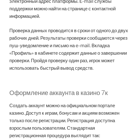
электронный адрес платформы. E-mail службы
поддержки можно найти на странице с контактной
информацией.
Проверка данных проводится в сроки от одного до двух
рабочих дней. Результаты проверки сообщаются через
пуш-уведомление и письмо на e-mail. Вкладка
«Профиль» в кабинете содержит данные о завершении
проверки. Пройдя проверку один раз, игрок может
использовать быстрый вывод средств.
Оформление аккаунта в казино 7к
Создать аккаунт можно на официальном портале
казино. Доступ к играм, бонусам и акциям возможен
только после регистрации. Регистрация доступна
взрослым пользователям. Стандартная
регистрационная процедура выглядит так: