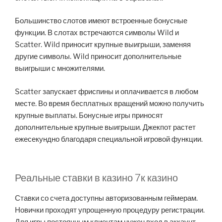
Большинство слотов имеют встроенные бонусные
функции. В слотах встречаются символы Wild и
Scatter. Wild приносит крупные выигрыши, заменяя
другие символы. Wild приносит дополнительные
выигрыши с множителями.
Scatter запускает фриспины и оплачивается в любом
месте. Во время бесплатных вращений можно получить
крупные выплаты. Бонусные игры приносят
дополнительные крупные выигрыши. Джекпот растет
ежесекундно благодаря специальной игровой функции.
Реальные ставки в казино 7к казино
Ставки со счета доступны авторизованным геймерам.
Новички проходят упрощенную процедуру регистрации.