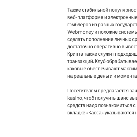
Также стабильной популярнос
веб-платформе и электронные
гэмблеров из разных государств, 
Webmoney и похожие системы 
сделать пополнение личных ср
достаточно оперативно вывести
Крипта также служит подходя
транзакций. Клуб обрабатывает
каковые обеспечивают максим
на реальные деньги и момент
Посетителям предлагается зач
kasino, чтоб получить шанс в
средств надо познакомиться с
вкладке «Касса» указываются 