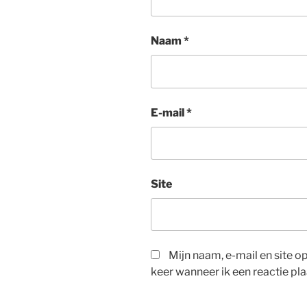
Naam
*
E-mail
*
Site
Mijn naam, e-mail en site 
keer wanneer ik een reactie pla