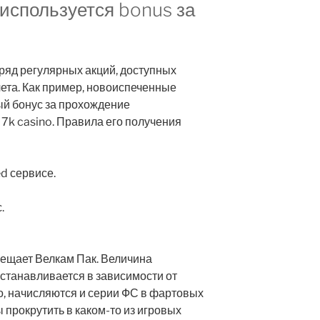
 используется bonus за
ряд регулярных акций, доступных
ета. Как пример, новоиспеченные
ый бонус за прохождение
7k casino. Правила его получения
d сервисе.
.
бещает Велкам Пак. Величина
станавливается в зависимости от
о, начисляются и серии ФС в фартовых
 прокрутить в каком-то из игровых