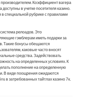
п производителем. Коэффициент вагера
 доступны в учетке посетителя казино.
 в специальной рубрике с правилами
 система релоадов. Это
ляющие гэмблерам иметь подарки за
в. Такие бонусы обещаются
зователям, каковые часто вносят
реальные средства. Задействовать
ожность на определенных условиях. К
делать пополнение на определенную
ми. В виде поощрения ожидаются
ins в затребованных тайтлах казино 7к.