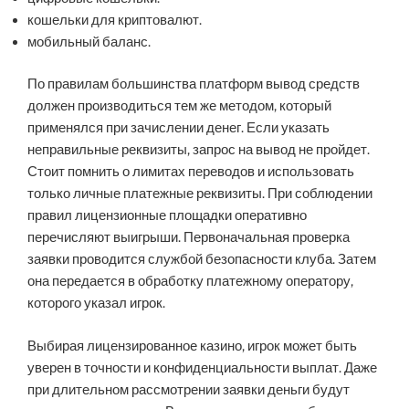
кошельки для криптовалют.
мобильный баланс.
По правилам большинства платформ вывод средств
должен производиться тем же методом, который
применялся при зачислении денег. Если указать
неправильные реквизиты, запрос на вывод не пройдет.
Стоит помнить о лимитах переводов и использовать
только личные платежные реквизиты. При соблюдении
правил лицензионные площадки оперативно
перечисляют выигрыши. Первоначальная проверка
заявки проводится службой безопасности клуба. Затем
она передается в обработку платежному оператору,
которого указал игрок.
Выбирая лицензированное казино, игрок может быть
уверен в точности и конфиденциальности выплат. Даже
при длительном рассмотрении заявки деньги будут