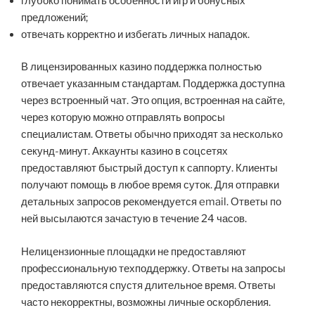
глубоко понимать особенности игр и бонусных
предложений;
отвечать корректно и избегать личных нападок.
В лицензированных казино поддержка полностью
отвечает указанным стандартам. Поддержка доступна
через встроенный чат. Это опция, встроенная на сайте,
через которую можно отправлять вопросы
специалистам. Ответы обычно приходят за несколько
секунд-минут. Аккаунты казино в соцсетях
предоставляют быстрый доступ к саппорту. Клиенты
получают помощь в любое время суток. Для отправки
детальных запросов рекомендуется email. Ответы по
ней высылаются зачастую в течение 24 часов.
Нелицензионные площадки не предоставляют
профессиональную техподдержку. Ответы на запросы
предоставляются спустя длительное время. Ответы
часто некорректны, возможны личные оскорбления.