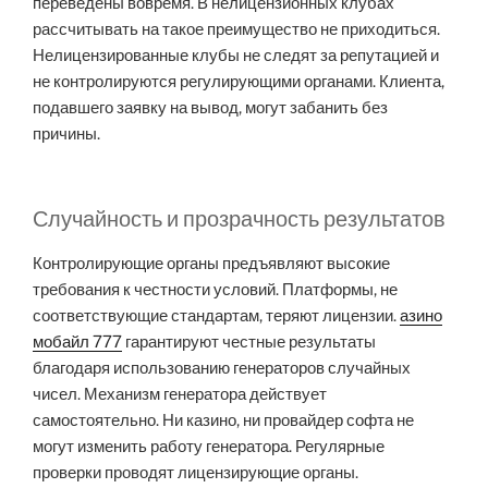
переведены вовремя. В нелицензионных клубах
рассчитывать на такое преимущество не приходиться.
Нелицензированные клубы не следят за репутацией и
не контролируются регулирующими органами. Клиента,
подавшего заявку на вывод, могут забанить без
причины.
Случайность и прозрачность результатов
Контролирующие органы предъявляют высокие
требования к честности условий. Платформы, не
соответствующие стандартам, теряют лицензии.
азино
мобайл 777
гарантируют честные результаты
благодаря использованию генераторов случайных
чисел. Механизм генератора действует
самостоятельно. Ни казино, ни провайдер софта не
могут изменить работу генератора. Регулярные
проверки проводят лицензирующие органы.