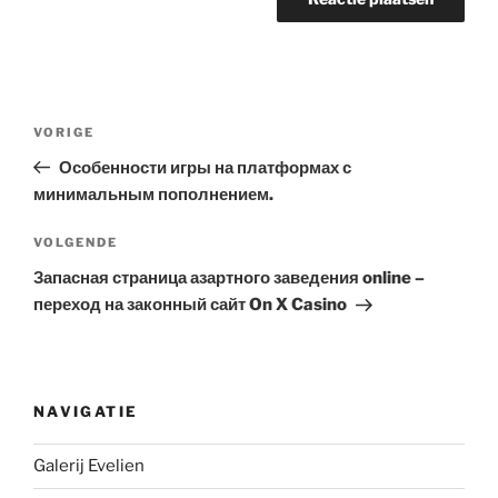
Berichtnavigatie
Vorig
VORIGE
bericht
Особенности игры на платформах с
минимальным пополнением.
Volgend
VOLGENDE
bericht
Запасная страница азартного заведения online –
переход на законный сайт On X Casino
NAVIGATIE
Galerij Evelien