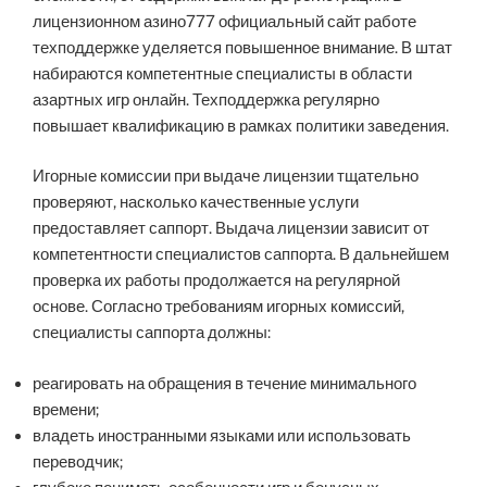
лицензионном азино777 официальный сайт работе
техподдержке уделяется повышенное внимание. В штат
набираются компетентные специалисты в области
азартных игр онлайн. Техподдержка регулярно
повышает квалификацию в рамках политики заведения.
Игорные комиссии при выдаче лицензии тщательно
проверяют, насколько качественные услуги
предоставляет саппорт. Выдача лицензии зависит от
компетентности специалистов саппорта. В дальнейшем
проверка их работы продолжается на регулярной
основе. Согласно требованиям игорных комиссий,
специалисты саппорта должны:
реагировать на обращения в течение минимального
времени;
владеть иностранными языками или использовать
переводчик;