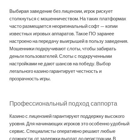
Выбирая заведение без лицензии, игрок рискует
столкнуться с мошенничеством. На таких платформах
часто размещается неоригинальный софт — копии
известных игровых аппаратов. Такое ПО заранее
настроено на передачу выигрышей в пользу заведения.
Мошенники подкручивают слоты, чтобы забирать
деньги пользователей. Слоты с подкрученными
настройками не дают шансов на победу. Выбор
легального казино гарантирует честность и
прозрачность игры.
Профессиональный подход саппорта
Казино с лицензией гарантируют поддержку высокого
уровня. Для начинающих игроков это особенно удобный
сервис. Специалисты оперативно решают любые
сложности, от задержки выплат до регистрации. В