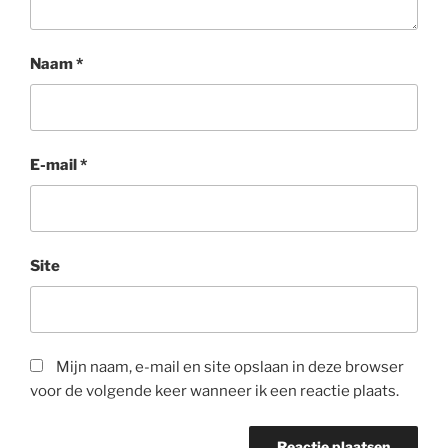
Naam
*
E-mail
*
Site
Mijn naam, e-mail en site opslaan in deze browser
voor de volgende keer wanneer ik een reactie plaats.