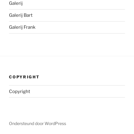
Galerij
Galerij Bart
Galerij Frank
COPYRIGHT
Copyright
Ondersteund door WordPress