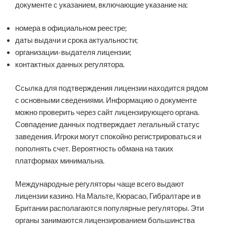
документе с указанием, включающие указание на:
номера в официальном реестре;
даты выдачи и срока актуальности;
организации-выдателя лицензии;
контактных данных регулятора.
Ссылка для подтверждения лицензии находится рядом
с основными сведениями. Информацию о документе
можно проверить через сайт лицензирующего органа.
Совпадение данных подтверждает легальный статус
заведения. Игроки могут спокойно регистрироваться и
пополнять счет. Вероятность обмана на таких
платформах минимальна.
Международные регуляторы чаще всего выдают
лицензии казино. На Мальте, Кюрасао, Гибралтаре и в
Британии располагаются популярные регуляторы. Эти
органы занимаются лицензированием большинства