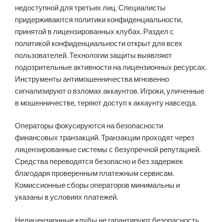
недоступной для третьих лиц. Специалисты
придерживаются политики конфиденциальности,
принятой в лицензированных клубах. Раздел с
политикой конфиденциальности открыт для всех
пользователей. Технологии защиты выявляют
подозрительные активности на лицензионных ресурсах.
Инструменты антимошенничества мгновенно
сигнализируют о взломах аккаунтов. Игроки, уличенные
в мошенничестве, теряют доступ к аккаунту навсегда.
Операторы фокусируются на безопасности
финансовых транзакций. Транзакции проходят через
лицензированные системы с безупречной репутацией.
Средства переводятся безопасно и без задержек
благодаря проверенным платежным сервисам.
Комиссионные сборы операторов минимальны и
указаны в условиях платежей.
Нелицензионные клубы не гарантируют безопасность