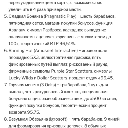
через угадывание цвета карты, с возможностью
увеличить в 4 раза при верной масти.
Сладкая Бонанза (Pragmatic Play) − шесть барабанов,
пятирядная сетка, магазин покупки бонусов, функция
Аваланч, символ Разброса, каскадное выпадение
оплачиваемых цепочек, фриспины с множителем до
100x, теоретический RTP 96,51%.
Burning Hot (Amusnet Interactive) − игровое поле
площадью 5X3, иллюстративная графика, пять
фиксированных путей выплат, рискованный раунд,
фирменные символы Purple Star Scatters, символы
Lucky Wilds и Dollar Scatters, процент отдачи 96,45.
Горячая монета (3 Oaks) − три барабана, 1 путь для
выплат, четырехуровневый джекпот, специальная
бонусная опция, разнообразие ставок, до x500 за спин,
функция покупки бонусов, теоретический процент
возврата 95,75.
Безумная Обезьяна (Igrosoft) − пять барабанов, 9 линий
для формирования призовых цепочек, 8 обычных