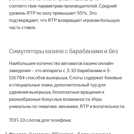
соответствие параметрам производителей. Средний
уровень RTP по залу превышает 95%. Это
подтверждает, что RTP возвращает игрокам большую
часть ставок.
Симуляторы казино с барабанами и без
Наибольшее количество автоматов казино онлайн-
заведения – это аппараты с 3-10 барабанами и 3-
116784 способов выигрыша. Слоты содержат базовые
и специальные знаки, дополнительный тур для
удвоения выигрыша, безоплатные вращения и
разнообразные бонусные возможности. Игры
уникальны по тематике, механике, RTP и волатильности.
ТОП-10 слотов для телефона: