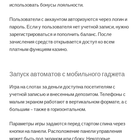
использовать бонусы лояльности.
Пользователи с аккаунтом авторизуются через логин и
пароль. Если у пользователя нет учетной записи, нужно
зарегистрироваться и пополнить баланс. После
зачисления средств открывается доступ ко всем
платным функциям казино.
Запуск автоматов с мобильного гаджета
Игра на слотах за деньги доступна посетителям с
учетной записью и внесенным депозитом. Телефоны с
малым экраном работают в вертикальном формате, а с
большим – также в горизонтальном.
Параметры игры задаются перед стартом спина через
кнопки на панели. Расположение панели управления
может быть под экраном или сбоку. Некоторые