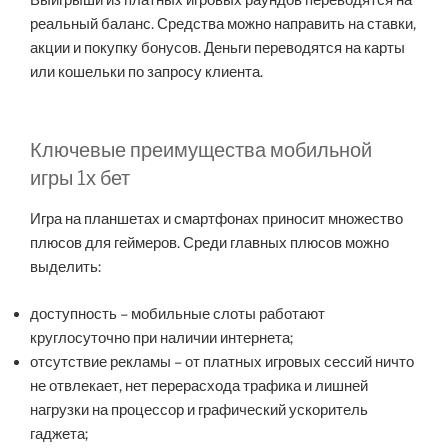
реальный баланс. Средства можно направить на ставки,
акции и покупку бонусов. Деньги переводятся на карты
или кошельки по запросу клиента.
Ключевые преимущества мобильной
игры 1х бет
Игра на планшетах и смартфонах приносит множество
плюсов для геймеров. Среди главных плюсов можно
выделить:
доступность – мобильные слоты работают
круглосуточно при наличии интернета;
отсутствие рекламы – от платных игровых сессий ничто
не отвлекает, нет перерасхода трафика и лишней
нагрузки на процессор и графический ускоритель
гаджета;