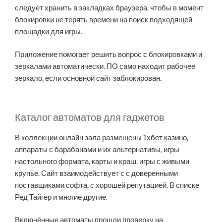
следует хранить в закладках браузера, чтобы в момент
блокировки не терять времени на поиск подходящей
площадки для игры.
Приложение помогает решить вопрос с блокировками и
зеркалами автоматически. ПО само находит рабочее
зеркало, если основной сайт заблокирован.
Каталог автоматов для гаджетов
В коллекции онлайн зала размещены
1хбет казино
,
аппараты с барабанами и их альтернативы, игры
настольного формата, карты и краш, игры с живыми
крупье. Сайт взаимодействует с с доверенными
поставщиками софта, с хорошей репутацией. В списке
Ред Тайгер и многие другие.
Включённые автоматы прошли проверку на