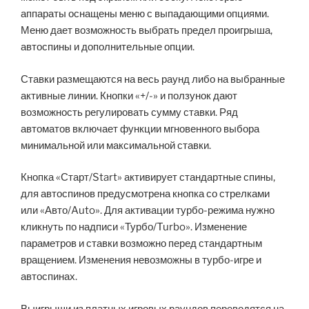
аппараты оснащены меню с выпадающими опциями.
Меню дает возможность выбрать предел проигрыша,
автоспины и дополнительные опции.
Ставки размещаются на весь раунд либо на выбранные
активные линии. Кнопки «+/-» и ползунок дают
возможность регулировать сумму ставки. Ряд
автоматов включает функции мгновенного выбора
минимальной или максимальной ставки.
Кнопка «Старт/Start» активирует стандартные спины,
для автоспинов предусмотрена кнопка со стрелками
или «Авто/Auto». Для активации турбо-режима нужно
кликнуть по надписи «Турбо/Turbo». Изменение
параметров и ставки возможно перед стандартным
вращением. Изменения невозможны в турбо-игре и
автоспинах.
Выигрыши из платных игровых раундов переводятся на