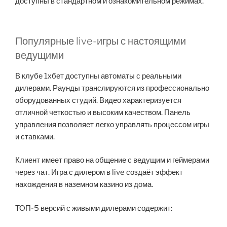
доступны в стандартном и ознакомительном режимах.
Популярные live-игры с настоящими
ведущими
В клубе 1хбет доступны автоматы с реальными
дилерами. Раунды транслируются из профессионально
оборудованных студий. Видео характеризуется
отличной четкостью и высоким качеством. Панель
управления позволяет легко управлять процессом игры
и ставками.
Клиент имеет право на общение с ведущим и геймерами
через чат. Игра с дилером в live создаёт эффект
нахождения в наземном казино из дома.
ТОП-5 версий с живыми дилерами содержит: