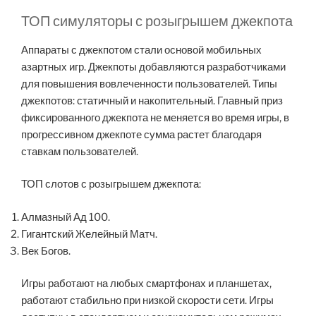
ТОП симуляторы с розыгрышем джекпота
Аппараты с джекпотом стали основой мобильных
азартных игр. Джекпоты добавляются разработчиками
для повышения вовлеченности пользователей. Типы
джекпотов: статичный и накопительный. Главный приз
фиксированного джекпота не меняется во время игры, в
прогрессивном джекпоте сумма растет благодаря
ставкам пользователей.
ТОП слотов с розыгрышем джекпота:
Алмазный Ад 100.
Гигантский Желейный Матч.
Век Богов.
Игры работают на любых смартфонах и планшетах,
работают стабильно при низкой скорости сети. Игры