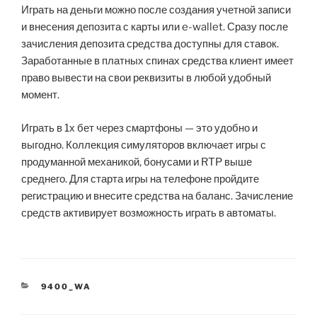
Играть на деньги можно после создания учетной записи
и внесения депозита с карты или e-wallet. Сразу после
зачисления депозита средства доступны для ставок.
Заработанные в платных спинах средства клиент имеет
право вывести на свои реквизиты в любой удобный
момент.
Играть в 1х бет через смартфоны — это удобно и
выгодно. Коллекция симуляторов включает игры с
продуманной механикой, бонусами и RTP выше
среднего. Для старта игры на телефоне пройдите
регистрацию и внесите средства на баланс. Зачисление
средств активирует возможность играть в автоматы.
CATEGORIEËN
9400_WA