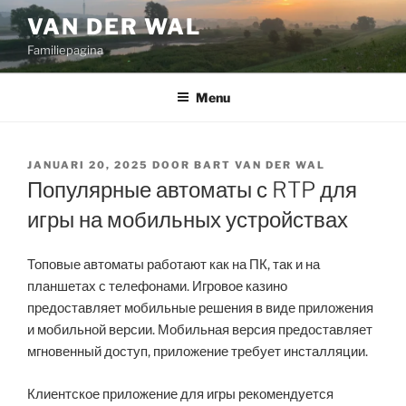
Ga
VAN DER WAL
naar
Familiepagina
de
inhoud
Menu
GEPLAATST
JANUARI 20, 2025
DOOR
BART VAN DER WAL
OP
Популярные автоматы с RTP для
игры на мобильных устройствах
Топовые автоматы работают как на ПК, так и на
планшетах с телефонами. Игровое казино
предоставляет мобильные решения в виде приложения
и мобильной версии. Мобильная версия предоставляет
мгновенный доступ, приложение требует инсталляции.
Клиентское приложение для игры рекомендуется