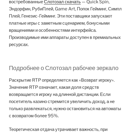
востребованные
Слотозал скачать
— Quick Spin,
Эндорфин, РубиПлей, Game Art, Попок Гейминг, Симпл
Плей, Генезис-Гейминг. Эти поставщики запускают
платные игры с заметным сценарием, бонусными
вращениями и особенностями интерфейса.
Производимые ими аппараты доступен в премиальных
ресурсах.
Подробнее о Слотозал рабочее зеркало
Раскрытие RTP определяется как «Возврат игроку».
Значение RTP означает, какая доля средств
возвращается игроку на длинной дистанции. Если
посетитель казино стремится увеличить доход, а не
только развлекаться, нужно остановиться на автоматы
с возвратом более 95%.
Теоретическая отдача утрачивает важность, при