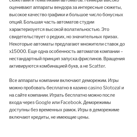
сюжетами и тематиками автоматов. Геймеры высоко
оценивают аппараты вендора за интересные сюжеты,
высокое качество графики и большое число бонусных
опций. Большая часть автоматов студии
характеризуется высокой волатильностью. Это
свидетельствует о редких, но значительных призах.
Некоторые автоматы предлагают множители ставок до
x15000. Еще одна особенность автоматов компании –
нестандартный принцип запуска фриспинов. Вращения
активируются комбинацией букв, а не Scatter.
Все аппараты компании включают деморежим. Игры
можно пробовать бесплатно в казино casino Slotozal и
на сайте компании. Играть бесплатно можно после
входа через Google или Facebook. Деморежимы
доступны без временных рамок. Игры в деморежиме
включают кредиты, не имеющие цены.