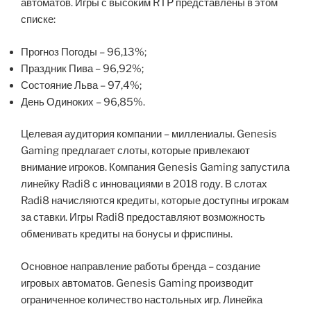
автоматов. Игры с высоким RTP представлены в этом
списке:
Прогноз Погоды – 96,13%;
Праздник Пива – 96,92%;
Состояние Льва – 97,4%;
День Одиноких – 96,85%.
Целевая аудитория компании – миллениалы. Genesis
Gaming предлагает слоты, которые привлекают
внимание игроков. Компания Genesis Gaming запустила
линейку Radi8 с инновациями в 2018 году. В слотах
Radi8 начисляются кредиты, которые доступны игрокам
за ставки. Игры Radi8 предоставляют возможность
обменивать кредиты на бонусы и фриспины.
Основное направление работы бренда – создание
игровых автоматов. Genesis Gaming производит
ограниченное количество настольных игр. Линейка