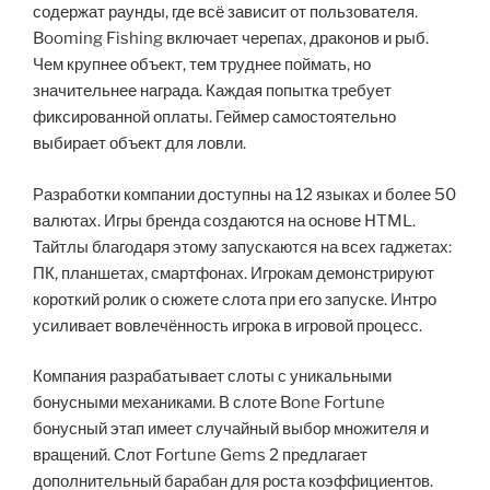
содержат раунды, где всё зависит от пользователя.
Booming Fishing включает черепах, драконов и рыб.
Чем крупнее объект, тем труднее поймать, но
значительнее награда. Каждая попытка требует
фиксированной оплаты. Геймер самостоятельно
выбирает объект для ловли.
Разработки компании доступны на 12 языках и более 50
валютах. Игры бренда создаются на основе HTML.
Тайтлы благодаря этому запускаются на всех гаджетах:
ПК, планшетах, смартфонах. Игрокам демонстрируют
короткий ролик о сюжете слота при его запуске. Интро
усиливает вовлечённость игрока в игровой процесс.
Компания разрабатывает слоты с уникальными
бонусными механиками. В слоте Bone Fortune
бонусный этап имеет случайный выбор множителя и
вращений. Слот Fortune Gems 2 предлагает
дополнительный барабан для роста коэффициентов.