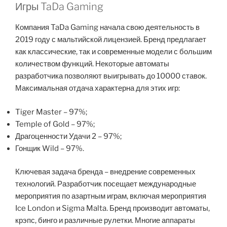
Игры TaDa Gaming
Компания TaDa Gaming начала свою деятельность в
2019 году с мальтийской лицензией. Бренд предлагает
как классические, так и современные модели с большим
количеством функций. Некоторые автоматы
разработчика позволяют выигрывать до 10000 ставок.
Максимальная отдача характерна для этих игр:
Tiger Master – 97%;
Temple of Gold – 97%;
Драгоценности Удачи 2 – 97%;
Гонщик Wild – 97%.
Ключевая задача бренда – внедрение современных
технологий. Разработчик посещает международные
мероприятия по азартным играм, включая мероприятия
Ice London и Sigma Malta. Бренд производит автоматы,
крэпс, бинго и различные рулетки. Многие аппараты