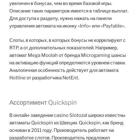
увеличен в бонусах, чем во время базовой игры.
Описание таких параметров имеется в таблице выплат.
Для доступа к разделу, нужно нажать на панели
управления автомата на иконку «Info» или «Paytable».
Слоты, в которых, в которых бонусы не коррелируют с
RTP, а от дополнительных показателей. Например,
автомат Mega Moolah от бренда Microgaming шансы
на активацию функций определяются уровнем ставки.
Аналогичная особенность действует для автомата
Hotline от разработчика NetEnt.
Ассортимент Quickspin
В онлайн-заведении casino Slotozal широко известны
автоматы Quickspin из Швеции. Quickspin, как бренд
основан в 2011 году. Производитель работает на
разработке слотов. Производитель предложил