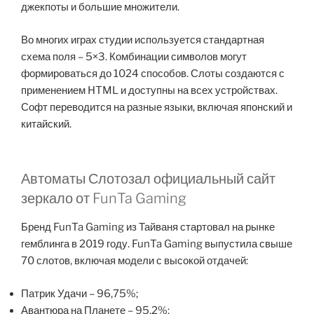
джекпоты и большие множители.
Во многих играх студии используется стандартная
схема поля – 5×3. Комбинации символов могут
формироваться до 1024 способов. Слоты создаются с
применением HTML и доступны на всех устройствах.
Софт переводится на разные языки, включая японский и
китайский.
Автоматы Слотозал официальный сайт
зеркало от FunTa Gaming
Бренд FunTa Gaming из Тайваня стартовал на рынке
гемблинга в 2019 году. FunTa Gaming выпустила свыше
70 слотов, включая модели с высокой отдачей:
Патрик Удачи – 96,75%;
Авантюра на Планете – 95,2%;