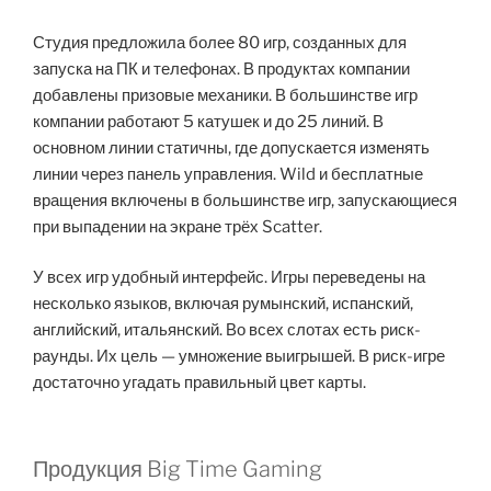
Студия предложила более 80 игр, созданных для
запуска на ПК и телефонах. В продуктах компании
добавлены призовые механики. В большинстве игр
компании работают 5 катушек и до 25 линий. В
основном линии статичны, где допускается изменять
линии через панель управления. Wild и бесплатные
вращения включены в большинстве игр, запускающиеся
при выпадении на экране трёх Scatter.
У всех игр удобный интерфейс. Игры переведены на
несколько языков, включая румынский, испанский,
английский, итальянский. Во всех слотах есть риск-
раунды. Их цель — умножение выигрышей. В риск-игре
достаточно угадать правильный цвет карты.
Продукция Big Time Gaming