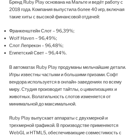
Бренд Ruby Play основана на Мальте и ведёт работу с
2018 года. Компания выпустила более 40 игр, включая
такие хиты с высокой финансовой отдачей:
Франкенштейн Слот – 96,39%;
Wolf Haven – 96,49%;
Слот Лепрекон – 96,48%;
Египетский Свет – 96,44%.
В автоматах Ruby Play продуманы мельчайшие детали.
Игры известны частыми и большими призами. Софт
вендора используется в онлайн-заведениях по всему
миру. Студия производит тайтлы, о цивилизациях и
животных. Волатильность слотов изменяется от
минимальной до максимальной.
Ruby Play выпускает аппараты с двухмерной и
трехмерной графикой. В производстве применяются
WebGL и HTML5, обеспечивающие совместимость с