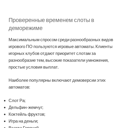
Проверенные временем слоты в
деморежиме
Максимальным спросом среди разнообразных видов
игрового ПО пользуются игровые автоматы. Клиенты
игорных клубов отдают приоритет слотам за
разнообразие тем, высокие показатели умножения,
простые условия выплат.
Наиболее популярны включают демоверсии этих
автоматов:
Слот Ра;
Дельфин-жемчуг;
Коктейль фруктов;
Игра на деньги;
Всегда Горячий.