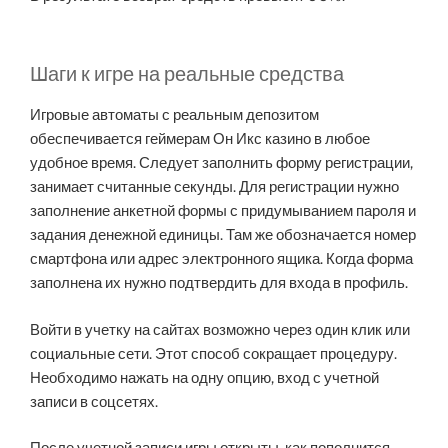
Шаги к игре на реальные средства
Игровые автоматы с реальным депозитом
обеспечивается геймерам Он Икс казино в любое
удобное время. Следует заполнить форму регистрации,
занимает считанные секунды. Для регистрации нужно
заполнение анкетной формы с придумыванием пароля и
задания денежной единицы. Там же обозначается номер
смартфона или адрес электронного ящика. Когда форма
заполнена их нужно подтвердить для входа в профиль.
Войти в учетку на сайтах возможно через один клик или
социальные сети. Этот способ сокращает процедуру.
Необходимо нажать на одну опцию, вход с учетной
записи в соцсетях.