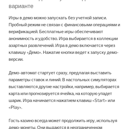
варианте
Игры в демо можно запускать без учетной записи.
Пробный режим не связан с финансовыми операциями и
верификацией. Бесплатные игры обеспечивают
анонимность и удобство. Игра выбирается в коллекции
азартных развлечений. Игра в демо включается через
клавишу «Демо». Нажатие кнопки ведет к запуску демо-
версии.
Демо-автомат стартует сразу, предлагая выставить
параметры ставок и линий. В настольных симуляторах
выставляются другие настройки, например, выбирается
карта или прогнозируется ячейка, на которую упадет
шарик. Игра начинается нажатием клавиш «Start» или
«Play».
Гость казино всегда может продолжить игру, используя
демо-монеты. Они выдаются в неограниченном