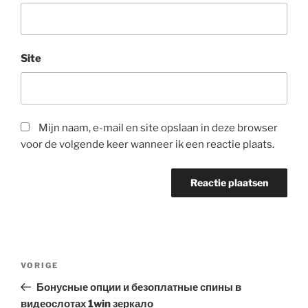
Site
Mijn naam, e-mail en site opslaan in deze browser
voor de volgende keer wanneer ik een reactie plaats.
Berichtnavigatie
Vorig
VORIGE
bericht
Бонусные опции и безоплатные спины в
видеослотах 1win зеркало