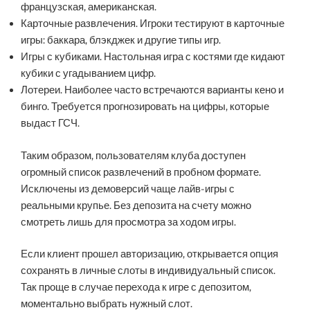
французская, американская.
Карточные развлечения. Игроки тестируют в карточные
игры: баккара, блэкджек и другие типы игр.
Игры с кубиками. Настольная игра с костями где кидают
кубики с угадыванием цифр.
Лотереи. Наиболее часто встречаются варианты кено и
бинго. Требуется прогнозировать на цифры, которые
выдаст ГСЧ.
Таким образом, пользователям клуба доступен
огромный список развлечений в пробном формате.
Исключены из демоверсий чаще лайв-игры с
реальными крупье. Без депозита на счету можно
смотреть лишь для просмотра за ходом игры.
Если клиент прошел авторизацию, открывается опция
сохранять в личные слоты в индивидуальный список.
Так проще в случае перехода к игре с депозитом,
моментально выбрать нужный слот.