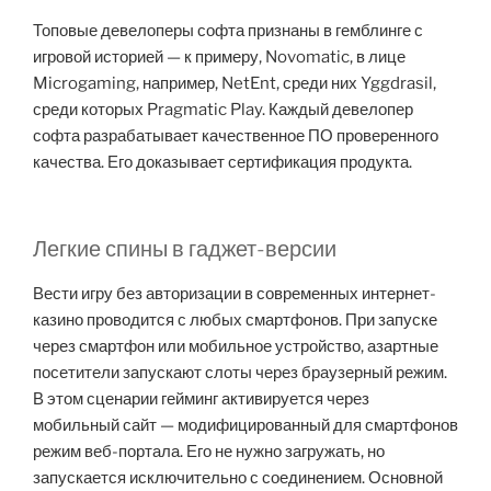
Топовые девелоперы софта признаны в гемблинге с
игровой историей — к примеру, Novomatic, в лице
Microgaming, например, NetEnt, среди них Yggdrasil,
среди которых Pragmatic Play. Каждый девелопер
софта разрабатывает качественное ПО проверенного
качества. Его доказывает сертификация продукта.
Легкие спины в гаджет-версии
Вести игру без авторизации в современных интернет-
казино проводится с любых смартфонов. При запуске
через смартфон или мобильное устройство, азартные
посетители запускают слоты через браузерный режим.
В этом сценарии гейминг активируется через
мобильный сайт — модифицированный для смартфонов
режим веб-портала. Его не нужно загружать, но
запускается исключительно с соединением. Основной