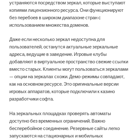
устраняются посредством зеркал, которые выступают
копиями лицензионного ресурса. Они функционируют
без перебоев в широком диапазоне стран с
использованием множества доменов.
Даже если несколько зеркал недоступна для
пользователей, останутся актуальные зеркальные
адреса, ведущие в заведение. Игровые клубы
добавляют в виртуальное пространство свежие ссылки
вместо старых. Клиенты могут пользоваться зеркалами
— опции на зеркалах схожи. Демо-режимы совпадают,
как на основном ресурсе. Это оригинальные версии
игровых аппаратов, которые подключили к казино
разработчики софта.
На зеркальных площадках проверять автоматы
доступно без временных ограничений. Важно
бесперебойное соединение. Резервные сайты легко
запускаются на стационарных и мобильных