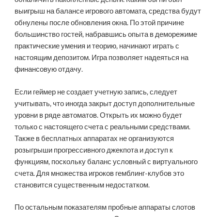
выигрыш на балансе игрового автомата, средства будут
обнулены после обновления окна. По этой причине
большинство гостей, набравшись опыта в деморежиме
практические умения и теорию, начинают играть с
настоящим депозитом. Игра позволяет надеяться на
финансовую отдачу.
Если геймер не создает учетную запись, следует
учитывать, что иногда закрыт доступ дополнительные
уровни в ряде автоматов. Открыть их можно будет
только с настоящего счета с реальными средствами.
Также в бесплатных аппаратах не организуются
розыгрыши прогрессивного джекпота и доступ к
функциям, поскольку баланс условный с виртуального
счета. Для множества игроков гемблинг-клубов это
становится существенным недостатком.
По остальным показателям пробные аппараты слотов