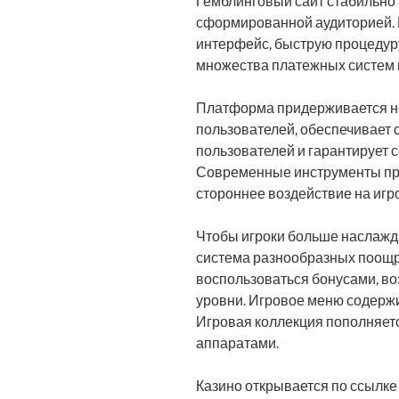
Гемблинговый сайт стабильно 
сформированной аудиторией. 
интерфейс, быструю процедур
множества платежных систем 
Платформа придерживается н
пользователей, обеспечивает
пользователей и гарантирует с
Современные инструменты пр
стороннее воздействие на игр
Чтобы игроки больше наслажд
система разнообразных поощре
воспользоваться бонусами, во
уровни. Игровое меню содерж
Игровая коллекция пополняет
аппаратами.
Казино открывается по ссылке 