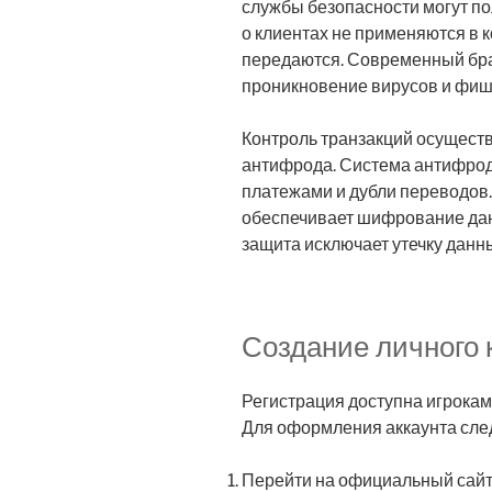
службы безопасности могут по
о клиентах не применяются в к
передаются. Современный бр
проникновение вирусов и фиш
Контроль транзакций осущест
антифрода. Система антифро
платежами и дубли переводов
обеспечивает шифрование дан
защита исключает утечку данн
Создание личного 
Регистрация доступна игрокам
Для оформления аккаунта след
Перейти на официальный сайт