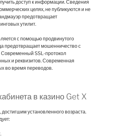
лучить доступ к информации. Сведения
оммерческих целях, не публикуются и не
андмауэр предотвращает
инговых утилит.
вляется с помощью продвинутого
да предотвращает мошенничество с
. Современный SSL-протокол
ных и реквизитов. Современная
ых во время переводов.
кабинета в казино Get X
, достигшим установленного возраста.
ует:
.