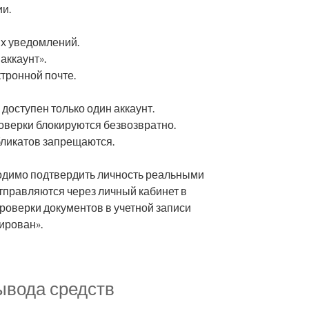
и.
х уведомлений.
аккаунт».
тронной почте.
доступен только один аккаунт.
оверки блокируются безвозвратно.
ликатов запрещаются.
ходимо подтвердить личность реальными
тправляются через личный кабинет в
роверки документов в учетной записи
ирован».
ывода средств