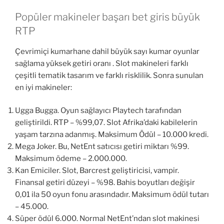
Popüler makineler başarı bet giris büyük
RTP
Çevrimiçi kumarhane dahil büyük sayı kumar oyunlar
sağlama yüksek getiri oranı . Slot makineleri farklı
çeşitli tematik tasarım ve farklı risklilik. Sonra sunulan
en iyi makineler:
Ugga Bugga. Oyun sağlayıcı Playtech tarafından
geliştirildi. RTP – %99,07. Slot Afrika’daki kabilelerin
yaşam tarzına adanmış. Maksimum Ödül – 10.000 kredi.
Mega Joker. Bu, NetEnt satıcısı getiri miktarı %99.
Maksimum ödeme – 2.000.000.
Kan Emiciler. Slot, Barcrest geliştiricisi, vampir.
Finansal getiri düzeyi – %98. Bahis boyutları değişir
0,01 ila 50 oyun fonu arasındadır. Maksimum ödül tutarı
– 45.000.
Süper ödül 6.000. Normal NetEnt’ndan slot makinesi