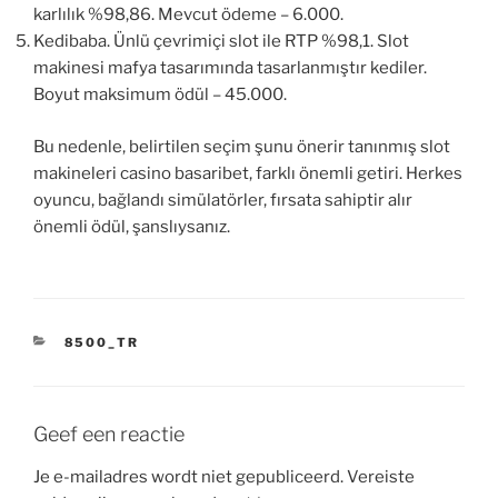
karlılık %98,86. Mevcut ödeme – 6.000.
Kedibaba. Ünlü çevrimiçi slot ile RTP %98,1. Slot
makinesi mafya tasarımında tasarlanmıştır kediler.
Boyut maksimum ödül – 45.000.
Bu nedenle, belirtilen seçim şunu önerir tanınmış slot
makineleri casino basaribet, farklı önemli getiri. Herkes
oyuncu, bağlandı simülatörler, fırsata sahiptir alır
önemli ödül, şanslıysanız.
CATEGORIEËN
8500_TR
Geef een reactie
Je e-mailadres wordt niet gepubliceerd.
Vereiste