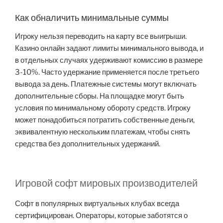
Как обналичить минимальные суммы
Игроку нельзя переводить на карту все выигрыши.
Казино онлайн задают лимиты минимального вывода, и
в отдельных случаях удерживают комиссию в размере
3-10%. Часто удержание применяется после третьего
вывода за день. Платежные системы могут включать
дополнительные сборы. На площадке могут быть
условия по минимальному обороту средств. Игроку
может понадобиться потратить собственные деньги,
эквивалентную нескольким платежам, чтобы снять
средства без дополнительных удержаний.
Игровой софт мировых производителей
Софт в популярных виртуальных клубах всегда
сертифицирован. Операторы, которые заботятся о