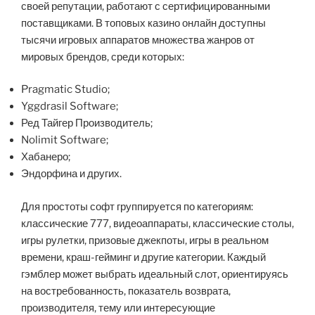
своей репутации, работают с сертифицированными
поставщиками. В топовых казино онлайн доступны
тысячи игровых аппаратов множества жанров от
мировых брендов, среди которых:
Pragmatic Studio;
Yggdrasil Software;
Ред Тайгер Производитель;
Nolimit Software;
Хабанеро;
Эндорфина и других.
Для простоты софт группируется по категориям:
классические 777, видеоаппараты, классические столы,
игры рулетки, призовые джекпоты, игры в реальном
времени, краш-гейминг и другие категории. Каждый
гэмблер может выбрать идеальный слот, ориентируясь
на востребованность, показатель возврата,
производителя, тему или интересующие