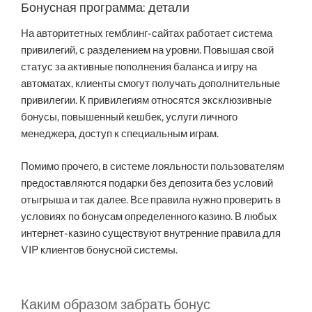
Бонусная программа: детали
На авторитетных гемблинг-сайтах работает система
привилегий, с разделением на уровни. Повышая свой
статус за активные пополнения баланса и игру на
автоматах, клиенты смогут получать дополнительные
привилегии. К привилегиям относятся эксклюзивные
бонусы, повышенный кешбек, услуги личного
менеджера, доступ к специальным играм.
Помимо прочего, в системе лояльности пользователям
предоставляются подарки без депозита без условий
отыгрыша и так далее. Все правила нужно проверить в
условиях по бонусам определенного казино. В любых
интернет-казино существуют внутренние правила для
VIP клиентов бонусной системы.
Каким образом забрать бонус