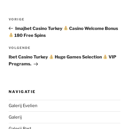
Berichtnavigatie
Vorig
VORIGE
bericht
Imajbet Casino Turkey
Casino Welcome Bonus
180 Free Spins
Volgend
VOLGENDE
bericht
Ibet Casino Turkey
Huge Games Selection
VIP
Programs.
NAVIGATIE
Galerij Evelien
Galerij
Galerij Bart