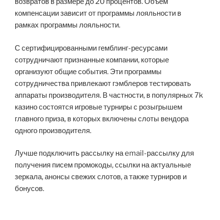
возвратов в размере до 20 процентов. Объем
компенсации зависит от программы лояльности в
рамках программы лояльности.
С сертифицированными гемблинг-ресурсами
сотрудничают признанные компании, которые
организуют общие события. Эти программы
сотрудничества привлекают гэмблеров тестировать
аппараты производителя. В частности, в популярных 7k
казино состоятся игровые турниры с розыгрышем
главного приза, в которых включены слоты вендора
одного производителя.
Лучше подключить рассылку на email-рассылку для
получения писем промокоды, ссылки на актуальные
зеркала, анонсы свежих слотов, а также турниров и
бонусов.