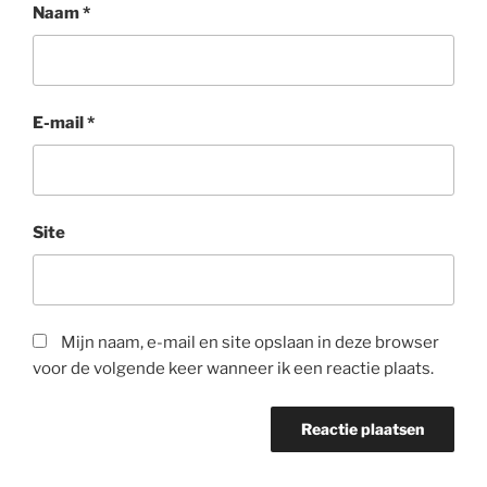
Naam
*
E-mail
*
Site
Mijn naam, e-mail en site opslaan in deze browser
voor de volgende keer wanneer ik een reactie plaats.