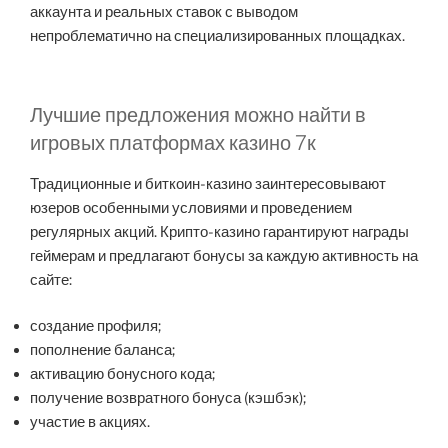
аккаунта и реальных ставок с выводом
непроблематично на специализированных площадках.
Лучшие предложения можно найти в
игровых платформах казино 7к
Традиционные и биткоин-казино заинтересовывают
юзеров особенными условиями и проведением
регулярных акций. Крипто-казино гарантируют награды
геймерам и предлагают бонусы за каждую активность на
сайте:
создание профиля;
пополнение баланса;
активацию бонусного кода;
получение возвратного бонуса (кэшбэк);
участие в акциях.