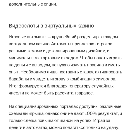
дополнительные опции.
Видеослоты в виртуальных казино
Игровые автоматы — крупнейший раздел игр в каждом
виртуальном казино. Автоматы привлекают игроков
разными темами и детализированным дизайном, и
минимальным стартовым вкладом. Чтобы начать играть
на деньги с выводом, не нужно изучать правила и иметь
опыт. Необходимо лишь поставить ставку, активировать
барабаны и увидеть итоговую комбинацию символов.
Итог формируется благодаря генератору случайных
чисел и не может быть рассчитан заранее.
На специализированных порталах доступны различные
схемы выигрыша, однако они не дают 100% результат, и
только слегка повышают шансы на успех. Играя за
деньги в автоматах, можно полагаться только на удачу.