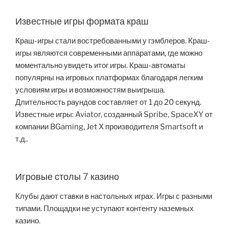
Известные игры формата краш
Краш-игры стали востребованными у гэмблеров. Краш-
игры являются современными аппаратами, где можно
моментально увидеть итог игры. Краш-автоматы
популярны на игровых платформах благодаря легким
условиям игры и возможностям выигрыша.
Длительность раундов составляет от 1 до 20 секунд.
Известные игры: Aviator, созданный Spribe, SpaceXY от
компании BGaming, Jet X производителя Smartsoft и
т.д..
Игровые столы 7 казино
Клубы дают ставки в настольных играх. Игры с разными
типами. Площадки не уступают контенту наземных
казино.